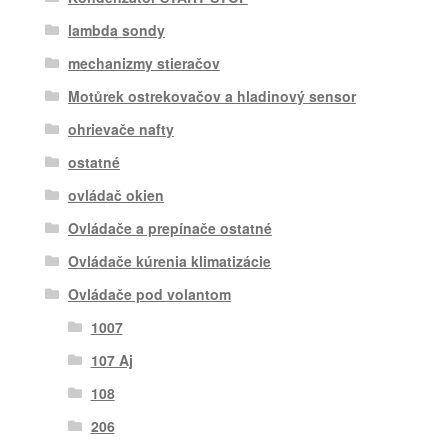
lambda sondy
mechanizmy stieračov
Motůrek ostrekovačov a hladinový sensor
ohrievače nafty
ostatné
ovládač okien
Ovládače a prepínače ostatné
Ovládače kúrenia klimatizácie
Ovládače pod volantom
1007
107 Aj
108
206