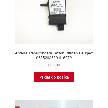
Anténa Transpondéra Texton Citroën Peugeot
9635262680 616072
€
36,00
Pridať do košíka