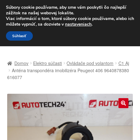
DOPRAVA od 6 EUR
Súbory cookie používame, aby sme vám poskytli čo najlepší
zážitok na našej webovej lokalite.
Po–Pi 09:00–16:00
233 221 276
Viac informácií o tom, ktoré súbory cookie používame, alebo ich
môžete vypnúť, sa dozviete v
nastaveniach
.
Preskočiť
Preskočiť
Menu
Súhlasiť
na
na
navigáciu
obsah
Domovská stránka
Domov
Elektro súčasti
Ovládače pod volantom
C1 Aj
Celosvetová preprava
Anténa transpondéra imobilizéra Peugeot 406 9640878380
616077
Doprava
Kontakt
🔍
Košík
Môj účet