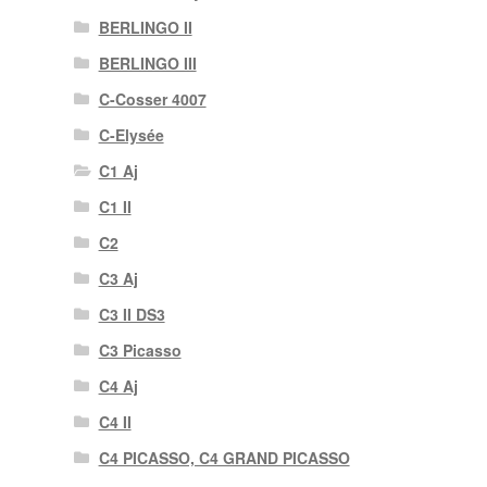
BERLINGO II
BERLINGO III
C-Cosser 4007
C-Elysée
C1 Aj
C1 II
C2
C3 Aj
C3 II DS3
C3 Picasso
C4 Aj
C4 II
C4 PICASSO, C4 GRAND PICASSO