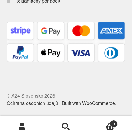
Reklamačný poriadok
© A24 Slovensko 2026
Ochrana osobních údajů
Built with WooCommerce
.
0
Hľadať:
Vyhľadávanie