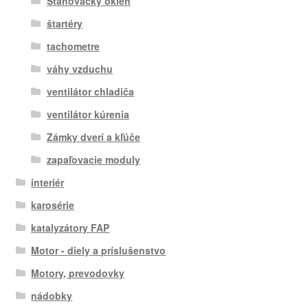
Sťahovačky okien
štartéry
tachometre
váhy vzduchu
ventilátor chladiča
ventilátor kúrenia
Zámky dverí a kľúče
zapaľovacie moduly
interiér
karosérie
katalyzátory FAP
Motor - diely a príslušenstvo
Motory, prevodovky
nádobky