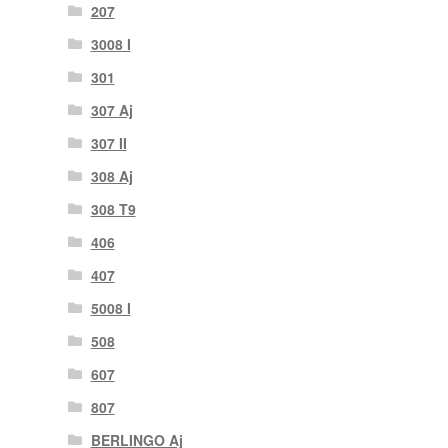
207
3008 I
301
307 Aj
307 II
308 Aj
308 T9
406
407
5008 I
508
607
807
BERLINGO Aj