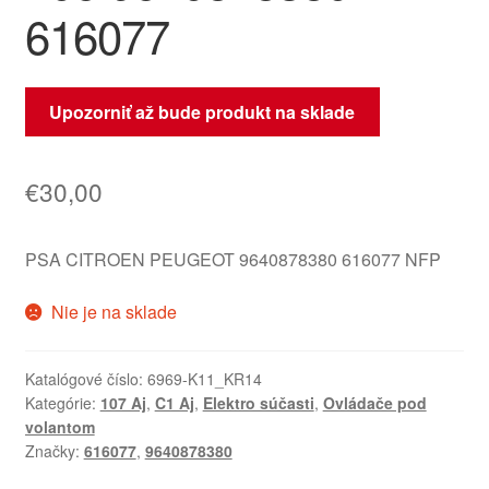
616077
Upozorniť až bude produkt na sklade
€
30,00
PSA CITROEN PEUGEOT 9640878380 616077 NFP
Nie je na sklade
Katalógové číslo:
6969-K11_KR14
Kategórie:
107 Aj
,
C1 Aj
,
Elektro súčasti
,
Ovládače pod
volantom
Značky:
616077
,
9640878380