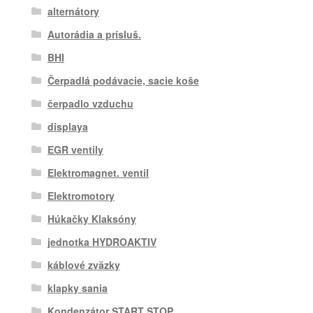
alternátory
Autorádia a prísluš.
BHI
Čerpadlá podávacie, sacie koše
čerpadlo vzduchu
displaya
EGR ventily
Elektromagnet. ventil
Elektromotory
Húkačky Klaksóny
jednotka HYDROAKTIV
káblové zväzky
klapky sania
Kondenzátor START STOP