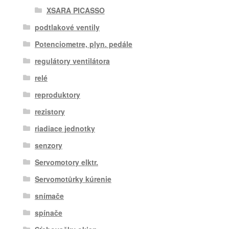
XSARA PICASSO
podtlakové ventily
Potenciometre, plyn. pedále
regulátory ventilátora
relé
reproduktory
rezistory
riadiace jednotky
senzory
Servomotory elktr.
Servomotůrky kúrenie
snímače
spínače