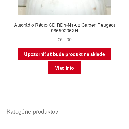
Autorádio Rádio CD RD4-N1-02 Citroën Peugeot
96650205XH
€
61,00
Upozorniť až bude produkt na sklade
Viac info
Kategórie produktov