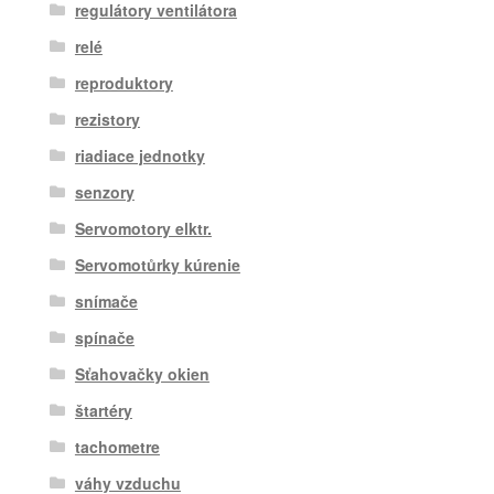
regulátory ventilátora
relé
reproduktory
rezistory
riadiace jednotky
senzory
Servomotory elktr.
Servomotůrky kúrenie
snímače
spínače
Sťahovačky okien
štartéry
tachometre
váhy vzduchu