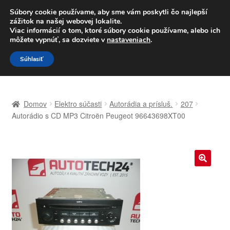
DOPRAVA od 6 EUR
Súbory cookie používame, aby sme vám poskytli čo najlepší
zážitok na našej webovej lokalite.
Po–Pi 09:00–16:00
233 221 276
Viac informácií o tom, ktoré súbory cookie používame, alebo ich
môžete vypnúť, sa dozviete v
nastaveniach
.
Preskočiť
Preskočiť
Menu
Súhlasiť
na
na
navigáciu
obsah
Domovská stránka
Domov
Elektro súčasti
Autorádia a prísluš.
207
Celosvetová preprava
Autorádio s CD MP3 Citroën Peugeot 96643698XT00
Doprava
Kontakt
🔍
Košík
Môj účet