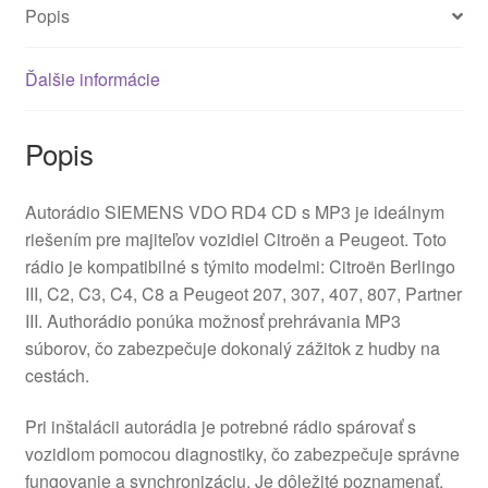
Popis
Ďalšie informácie
Popis
Autorádio SIEMENS VDO RD4 CD s MP3 je ideálnym
riešením pre majiteľov vozidiel Citroën a Peugeot. Toto
rádio je kompatibilné s týmito modelmi: Citroën Berlingo
III, C2, C3, C4, C8 a Peugeot 207, 307, 407, 807, Partner
III. Authorádio ponúka možnosť prehrávania MP3
súborov, čo zabezpečuje dokonalý zážitok z hudby na
cestách.
Pri inštalácii autorádia je potrebné rádio spárovať s
vozidlom pomocou diagnostiky, čo zabezpečuje správne
fungovanie a synchronizáciu. Je dôležité poznamenať,