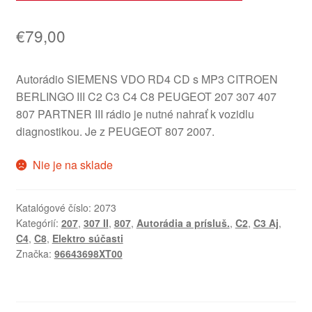
€
79,00
Autorádio SIEMENS VDO RD4 CD s MP3 CITROEN
BERLINGO III C2 C3 C4 C8 PEUGEOT 207 307 407
807 PARTNER III rádio je nutné nahrať k vozidlu
diagnostikou. Je z PEUGEOT 807 2007.
Nie je na sklade
Katalógové číslo:
2073
Kategórií:
207
,
307 II
,
807
,
Autorádia a prísluš.
,
C2
,
C3 Aj
,
C4
,
C8
,
Elektro súčasti
Značka:
96643698XT00