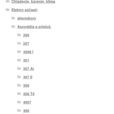
Chladenie, kúrenie, klíma
Elektro súčasti
alternátory
Autorádia a prísluš.
206
207
3008 I
301
307 Aj
307 II
308
308 T9
4007
406