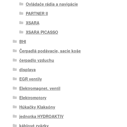
Ovládače rádia a navigácie
PARTNER II
XSARA
XSARA PICASSO
BHI
Čerpadlá podávacie, sacie koše
čerpadlo vzduchu
displaya
EGR ventily
Elektromagnet. ventil
Elektromotory
Húkačky Klaksóny
jednotka HYDROAKTIV
káblové zväzky