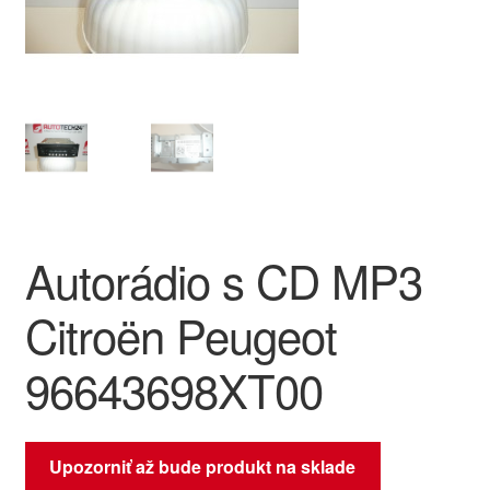
O nás
Obchodné podmienky
Ochrana osobních údajů
Platby
Autorádio s CD MP3
Pokladňa
Citroën Peugeot
Reklamace
96643698XT00
Reklamačný poriadok
Upozorniť až bude produkt na sklade