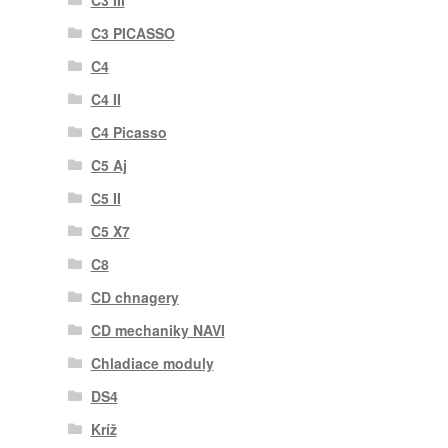
C3 III
C3 PICASSO
C4
C4 II
C4 Picasso
C5 Aj
C5 II
C5 X7
C8
CD chnagery
CD mechaniky NAVI
Chladiace moduly
DS4
Kríž