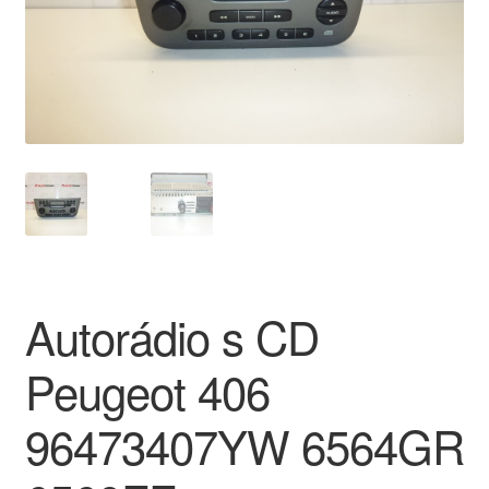
O nás
Obchodné podmienky
Ochrana osobních údajů
Platby
Pokladňa
Autorádio s CD
Reklamace
Peugeot 406
Reklamačný poriadok
96473407YW 6564GR