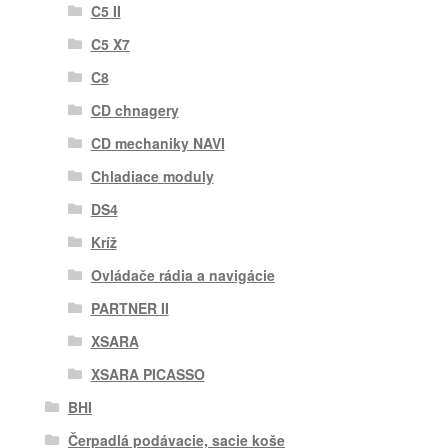
C5 II
C5 X7
C8
CD chnagery
CD mechaniky NAVI
Chladiace moduly
DS4
Kríž
Ovládače rádia a navigácie
PARTNER II
XSARA
XSARA PICASSO
BHI
Čerpadlá podávacie, sacie koše