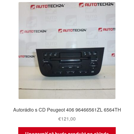
Autorádio s CD Peugeot 406 96466561ZL 6564TH
€
121,00
Upozorniť až bude produkt na sklade