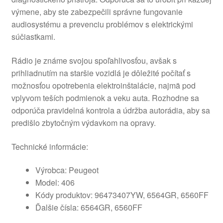
výmene, aby ste zabezpečili správne fungovanie
audiosystému a prevenciu problémov s elektrickými
súčiastkami.
Rádio je známe svojou spoľahlivosťou, avšak s
prihliadnutím na staršie vozidlá je dôležité počítať s
možnosťou opotrebenia elektroinštalácie, najmä pod
vplyvom teších podmienok a veku auta. Rozhodne sa
odporúča pravidelná kontrola a údržba autorádia, aby sa
predišlo zbytočným výdavkom na opravy.
Technické informácie:
Výrobca: Peugeot
Model: 406
Kódy produktov: 96473407YW, 6564GR, 6560FF
Ďalšie čísla: 6564GR, 6560FF