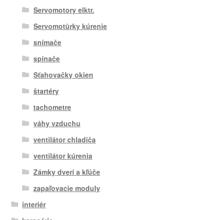
Servomotory elktr.
Servomotůrky kúrenie
snímače
spínače
Sťahovačky okien
štartéry
tachometre
váhy vzduchu
ventilátor chladiča
ventilátor kúrenia
Zámky dverí a kľúče
zapaľovacie moduly
interiér