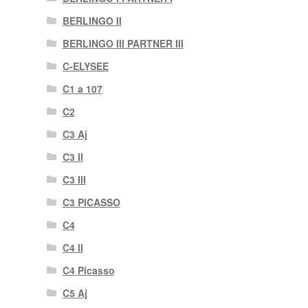
BERLINGO II
BERLINGO III PARTNER III
C-ELYSEE
C1 a 107
C2
C3 Aj
C3 II
C3 III
C3 PICASSO
C4
C4 II
C4 Picasso
C5 Aj