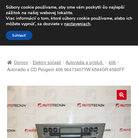
DOPRAVA od 6 EUR
Súbory cookie používame, aby sme vám poskytli čo najlepší
zážitok na našej webovej lokalite.
Po–Pi 09:00–16:00
233 221 276
Viac informácií o tom, ktoré súbory cookie používame, alebo ich
môžete vypnúť, sa dozviete v
nastaveniach
.
Preskočiť
Preskočiť
Menu
Súhlasiť
na
na
navigáciu
obsah
Domovská stránka
Domov
Elektro súčasti
Autorádia a prísluš.
406
Celosvetová preprava
Autorádio s CD Peugeot 406 96473407YW 6564GR 6560FF
Doprava
Kontakt
🔍
Košík
Môj účet