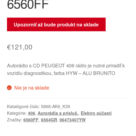
6560FF
Upozorniť až bude produkt na sklade
€
121,00
Autorádio s CD PEUGEOT 406 rádio je nutné priradiť k
vozidlu diagnostikou, farba HYW – ALU BRUNITO
Nie je na sklade
Katalógové číslo:
5868-AK6_K39
Kategórie:
406
,
Autorádia a prísluš.
,
Elektro súčasti
Značky:
6560FF
,
6564GR
,
96473407YW