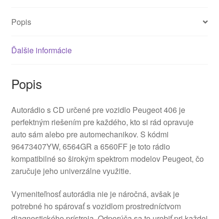
Popis
Ďalšie informácie
Popis
Autorádio s CD určené pre vozidlo Peugeot 406 je
perfektným riešením pre každého, kto si rád opravuje
auto sám alebo pre automechanikov. S kódmi
96473407YW, 6564GR a 6560FF je toto rádio
kompatibilné so širokým spektrom modelov Peugeot, čo
zaručuje jeho univerzálne využitie.
Vymeniteľnosť autorádia nie je náročná, avšak je
potrebné ho spárovať s vozidlom prostredníctvom
diagnostického prístroja. Odporúča sa to urobiť pri každej