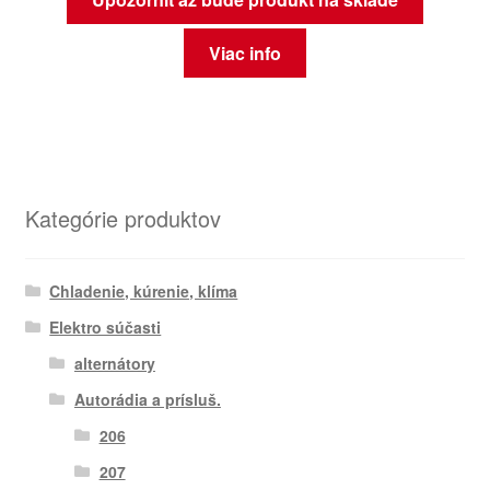
Viac info
Kategórie produktov
Chladenie, kúrenie, klíma
Elektro súčasti
alternátory
Autorádia a prísluš.
206
207