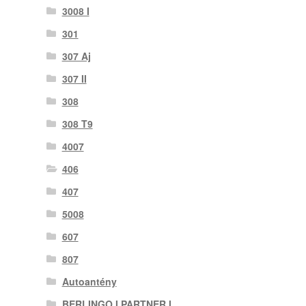
3008 I
301
307 Aj
307 II
308
308 T9
4007
406
407
5008
607
807
Autoantény
BERLINGO I PARTNER I