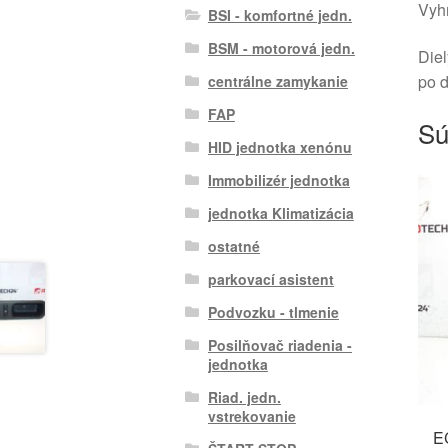
Vyhr
BSI - komfortné jedn.
BSM - motorová jedn.
Diel
po 
centrálne zamykanie
FAP
Sú
HID jednotka xenónu
Immobilizér jednotka
jednotka Klimatizácia
ostatné
parkovací asistent
Podvozku - tlmenie
Posilňovač riadenia -
jednotka
Riad. jedn.
vstrekovanie
E