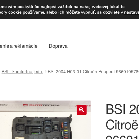
Po–Pi 09:00–16:00
23
me vám poskytli čo najlepší zážitok na našej webovej lokalite.
úbory cookie používame, alebo ich môžete vypnúť, sa dozviete v
nastav
enie a reklamácie
Doprava
oprava
Kontakt
Košík
Môj účet
O nás
Obchodné podmienky
BSI - komfortné jedn.
BSI 2004 H03-01 Citroën Peugeot 96601057
Reklamace
Reklamačný poriadok
BSI 2
Citro
🔍