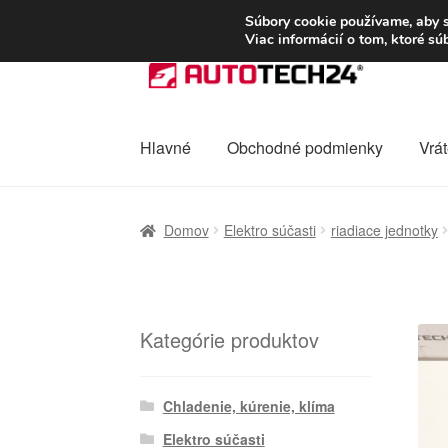
DOPRAVA od 6 EUR
Súbory cookie používame, aby s
Viac informácií o tom, ktoré s
Preskočiť
Preskočiť
na
na
navigáciu
obsah
Hlavné
Obchodné podmienky
Vrát
Domovská stránka
Celosvetová preprava
D
Domov
Elektro súčasti
riadiace jednotky
Ochrana osobních údajů
Platby
Pokladňa
Kategórie produktov
Chladenie, kúrenie, klíma
Elektro súčasti