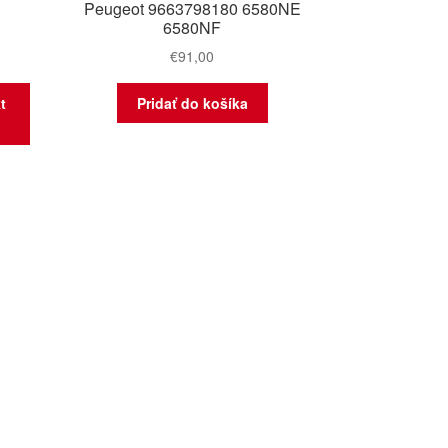
N
Peugeot 9663798180 6580NE
6580NF
€
91,00
t
Pridať do košíka