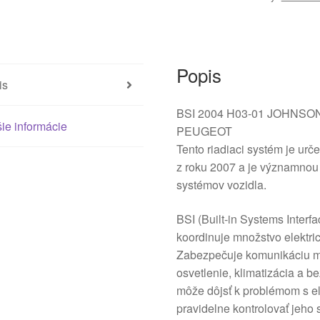
9660105780
6580CX
Popis
is
BSI 2004 H03-01 JOHNSO
ie informácie
PEUGEOT
Tento riadiaci systém je u
z roku 2007 a je významnou 
systémov vozidla.
BSI (Built-in Systems Interfa
koordinuje množstvo elektric
Zabezpečuje komunikáciu m
osvetlenie, klimatizácia a 
môže dôjsť k problémom s el
pravidelne kontrolovať jeho s