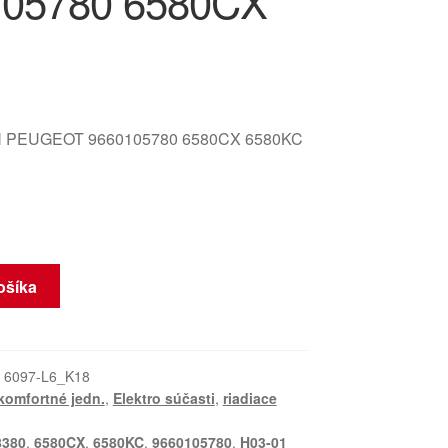
105780 6580CX
 PEUGEOT 9660105780 6580CX 6580KC
ošíka
:
6097-L6_K18
 komfortné jedn.
,
Elektro súčasti
,
riadiace
8380
,
6580CX
,
6580KC
,
9660105780
,
H03-01