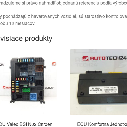
adzujeme si právo nahradiť objednanú referenciu podľa výrobc
y pochádzajú z havarovaných vozidiel, sú starostlivo kontrolov
dobu 12 mesiacov.
visiace produkty
CU Valeo BSI N02 Citroën
ECU Komfortná Jednotk