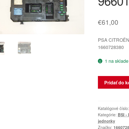
9660
€
61,00
PSA CITROËN
1660728380
1 na sklade
množstvo
Pridať do k
BSI
2004
H03-
01
Katalógové číslo
Kategórie:
BSI -
Citroën
jednotky
Peugeot
Značky:
166072