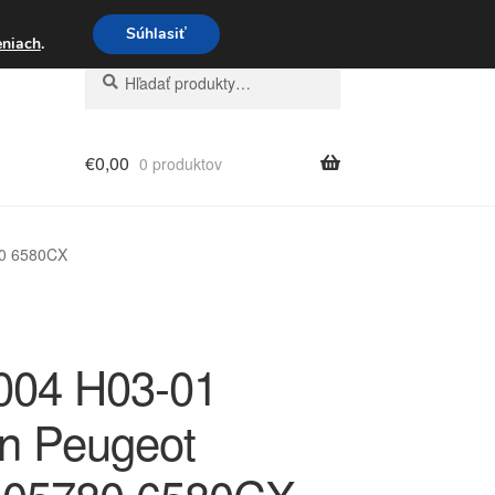
3 221 276
Súhlasiť
eniach
.
Hľadať:
Vyhľadávanie
€
0,00
0 produktov
80 6580CX
004 H03-01
ën Peugeot