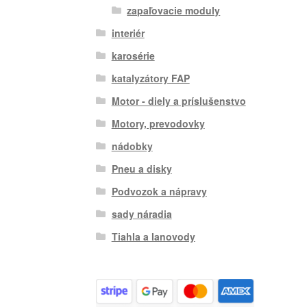
zapaľovacie moduly
interiér
karosérie
katalyzátory FAP
Motor - diely a príslušenstvo
Motory, prevodovky
nádobky
Pneu a disky
Podvozok a nápravy
sady náradia
Tiahla a lanovody