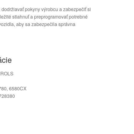
dodržiavať pokyny výrobcu a zabezpečiť si
ôležité stiahnuť a preprogramovať potrebné
ozidla, aby sa zabezpečila správna
ácie
TROLS
80, 6580CX
728380