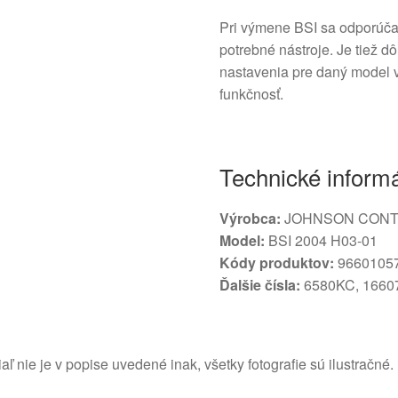
Pri výmene BSI sa odporúča 
potrebné nástroje. Je tiež d
nastavenia pre daný model v
funkčnosť.
Technické inform
Výrobca:
JOHNSON CON
Model:
BSI 2004 H03-01
Kódy produktov:
96601057
Ďalšie čísla:
6580KC, 1660
aľ nie je v popise uvedené inak, všetky fotografie sú ilustračné.