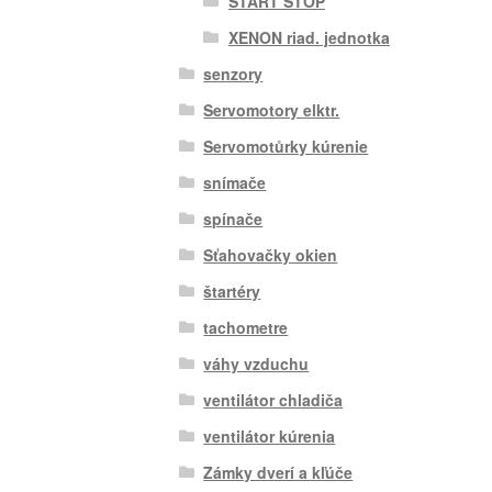
ŠTART STOP
XENON riad. jednotka
senzory
Servomotory elktr.
Servomotůrky kúrenie
snímače
spínače
Sťahovačky okien
štartéry
tachometre
váhy vzduchu
ventilátor chladiča
ventilátor kúrenia
Zámky dverí a kľúče