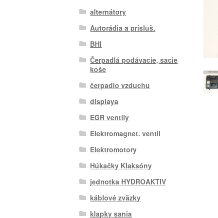
alternátory
Autorádia a prísluš.
BHI
Čerpadlá podávacie, sacie
koše
čerpadlo vzduchu
displaya
EGR ventily
Elektromagnet. ventil
Elektromotory
Húkačky Klaksóny
jednotka HYDROAKTIV
káblové zväzky
klapky sania