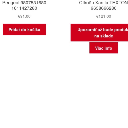
Peugeot 9807531680
Citroën Xantia TEXTO
1611427280
9638666280
€
91,00
€
121,00
Pridať do košíka
Upozorniť až bude produk
na sklade
Viac info