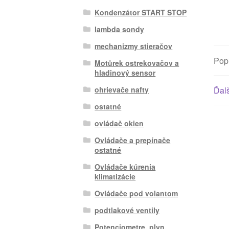
Kondenzátor START STOP
lambda sondy
mechanizmy stieračov
Pop
Motůrek ostrekovačov a
hladinový sensor
ohrievače nafty
Ďalš
ostatné
ovládač okien
Ovládače a prepínače
ostatné
Ovládače kúrenia
klimatizácie
Ovládače pod volantom
podtlakové ventily
Potenciometre, plyn.