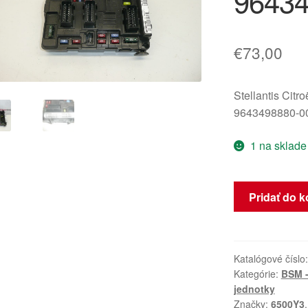
9643
€
73,00
Stellantis Citr
9643498880-0
1 na sklade
množstvo
Pridať do k
BSM
B3
Siemens
Citroën
Katalógové číslo
Kategórie:
BSM -
Peugeot
jednotky
9643498880
Značky:
6500Y3