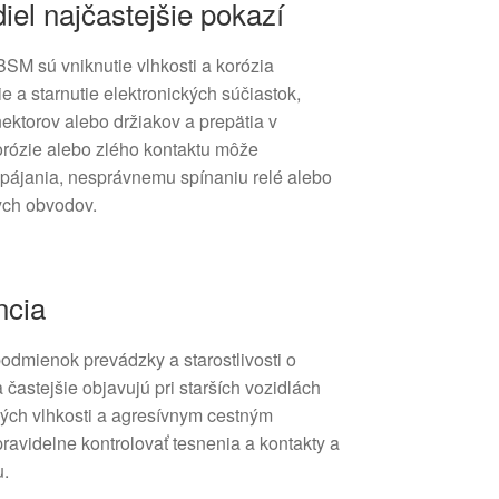
iel najčastejšie pokazí
BSM sú vniknutie vlhkosti a korózia
 a starnutie elektronických súčiastok,
ktorov alebo držiakov a prepätia v
korózie alebo zlého kontaktu môže
pájania, nesprávnemu spínaniu relé alebo
ch obvodov.
ncia
podmienok prevádzky a starostlivosti o
 častejšie objavujú pri starších vozidlách
ných vlhkosti a agresívnym cestným
avidelne kontrolovať tesnenia a kontakty a
u.