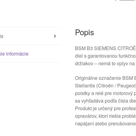
Popis
is
BSM B3 SIEMENS CITROËN 
ie informácie
diel s garantovanou funkčno
držiakov – nemá to vplyv na
Originálne označenie BSM B
Stellantis (Citroën / Peugeot
poistky a relé pre motorový 
sa vyhľadáva podľa čísla di
Produkt je určený pre prof
opravárov, ktorí riešia prob
napájaní alebo prerušovano