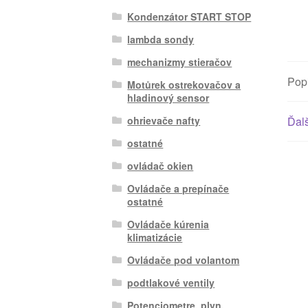
Kondenzátor START STOP
lambda sondy
mechanizmy stieračov
Pop
Motůrek ostrekovačov a
hladinový sensor
ohrievače nafty
Ďalš
ostatné
ovládač okien
Ovládače a prepínače
ostatné
Ovládače kúrenia
klimatizácie
Ovládače pod volantom
podtlakové ventily
Potenciometre, plyn.