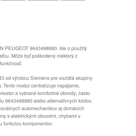
PEUGEOT 9643498880. Ide o použitý
sťou. Môže byť poškodený niektorý z
 funkčnosť.
3 od výrobcu Siemens pre vozidlá skupiny
). Tento modul centralizuje napájanie,
priestor a vybrané komfortné obvody; často
elu 9643498880 alebo alternatívnych kódov.
esionálnych automechanikov aj domácich
lémy s elektrickými obvodmi, chybami v
u funkciou komponentov.