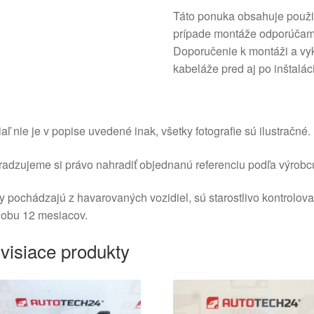
Táto ponuka obsahuje použit
prípade montáže odporúčame
Doporučenie k montáži a vyk
kabeláže pred aj po inštaláci
aľ nie je v popise uvedené inak, všetky fotografie sú ilustračné.
adzujeme si právo nahradiť objednanú referenciu podľa výrobc
y pochádzajú z havarovaných vozidiel, sú starostlivo kontrolov
dobu 12 mesiacov.
visiace produkty