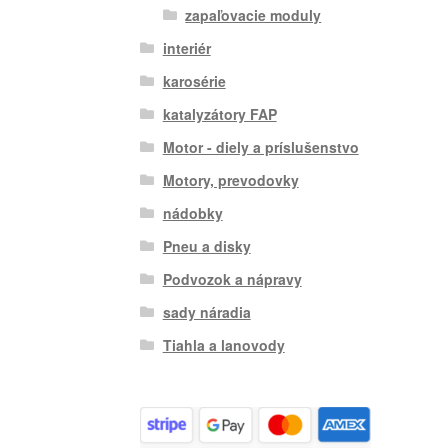
zapaľovacie moduly
interiér
karosérie
katalyzátory FAP
Motor - diely a príslušenstvo
Motory, prevodovky
nádobky
Pneu a disky
Podvozok a nápravy
sady náradia
Tiahla a lanovody