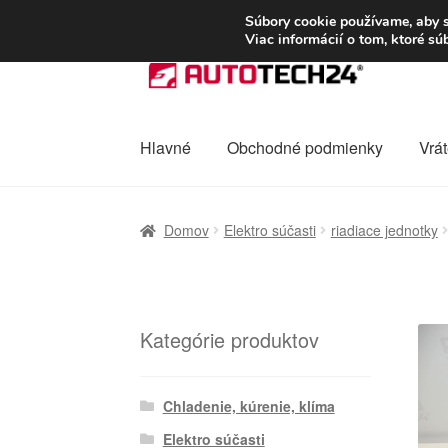
DOPRAVA od 6 EUR
Súbory cookie používame, aby s
Viac informácií o tom, ktoré s
Preskočiť
Preskočiť
na
na
navigáciu
obsah
Hlavné
Obchodné podmienky
Vrát
Domovská stránka
Celosvetová preprava
D
Domov
Elektro súčasti
riadiace jednotky
Ochrana osobních údajů
Platby
Pokladňa
Kategórie produktov
Chladenie, kúrenie, klíma
Elektro súčasti