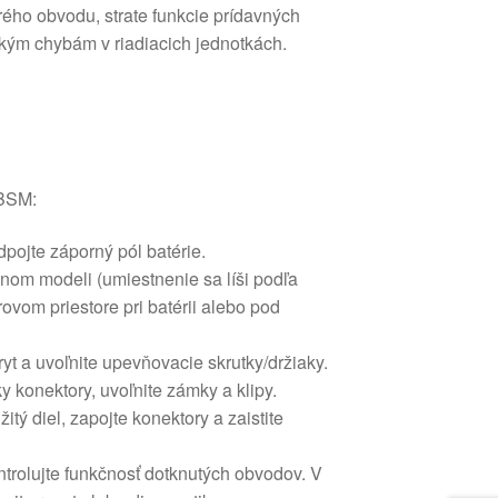
rého obvodu, strate funkcie prídavných
ckým chybám v riadiacich jednotkách.
BSM:
pojte záporný pól batérie.
nom modeli (umiestnenie sa líši podľa
ovom priestore pri batérii alebo pod
yt a uvoľnite upevňovacie skrutky/držiaky.
y konektory, uvoľnite zámky a klipy.
itý diel, zapojte konektory a zaistite
ontrolujte funkčnosť dotknutých obvodov. V