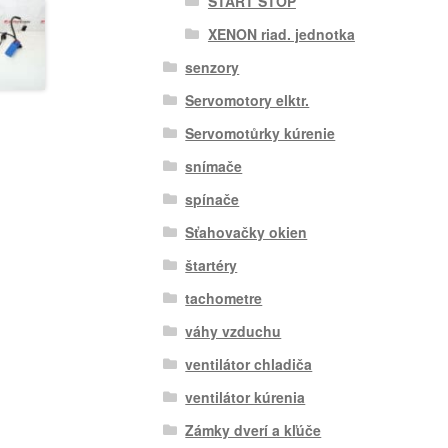
ŠTART STOP
XENON riad. jednotka
senzory
Servomotory elktr.
Servomotůrky kúrenie
snímače
spínače
Sťahovačky okien
štartéry
tachometre
váhy vzduchu
ventilátor chladiča
ventilátor kúrenia
Zámky dverí a kľúče