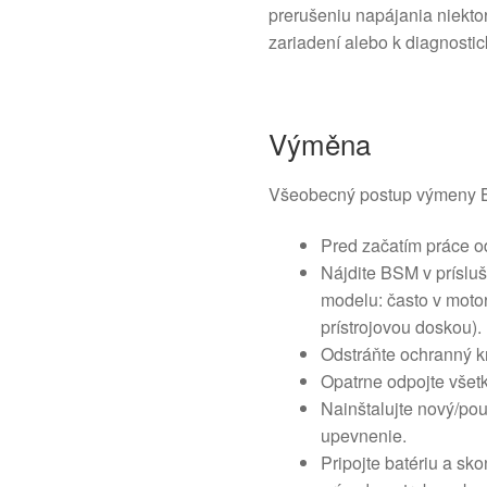
prerušeniu napájania niekto
zariadení alebo k diagnosti
Výměna
Všeobecný postup výmeny 
Pred začatím práce od
Nájdite BSM v prísluš
modelu: často v motor
prístrojovou doskou).
Odstráňte ochranný kr
Opatrne odpojte všetk
Nainštalujte nový/použ
upevnenie.
Pripojte batériu a sk