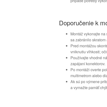
prípade potreby vykon
Doporučenie k mo
Montáž vykonajte na 
sa zabránilo skratom 
Pred montážou skontro
vniknutiu vlhkosti; oči
Používajte vhodné nár
zapájaní konektorov.
Po montáži overte poi
multimetrom alebo di
Ak sú po výmene prít
a vymažte pamäť chýb