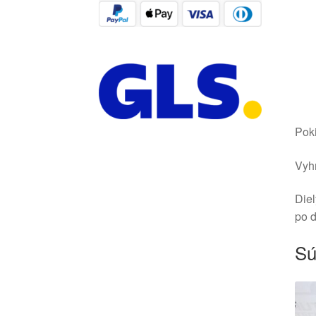
Poki
Vyhr
Diel
po 
Sú