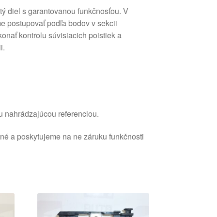
ý diel s garantovanou funkčnosťou. V
 postupovať podľa bodov v sekcii
onať kontrolu súvisiacich poistiek a
i.
u nahrádzajúcou referenciou.
ané a poskytujeme na ne záruku funkčnosti