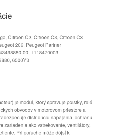
ácie
go, Citroën C2, Citroën C3, Citroën C3
Peugeot 206, Peugeot Partner
43498880-00, T118470003
880, 6500Y3
teur) je modul, ktorý spravuje poistky, relé
rických obvodov v motorovom priestore a
 Zabezpečuje distribúciu napájania, ochranu
e zariadenia ako vstrekovanie, ventilátory,
tlenie. Pri poruche môže dôjsť k