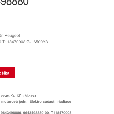
498880
oën Peugeot
0 T118470003 G J 6500Y3
ošíka
:
2245-K4_KR3 M2080
 motorová jedn.
,
Elektro súčasti
,
riadiace
,
9643498880
,
9643498880-00
,
T118470003