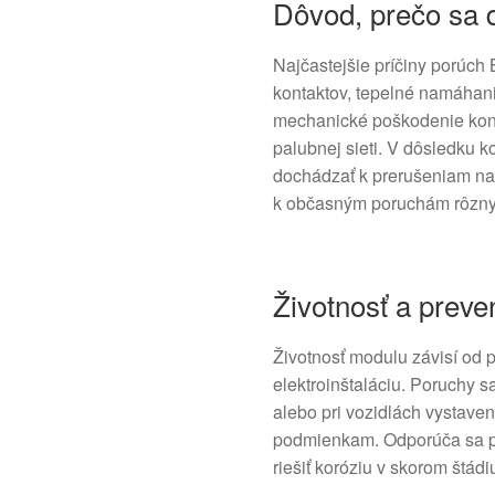
Dôvod, prečo sa d
Najčastejšie príčiny porúch 
kontaktov, tepelné namáhanie
mechanické poškodenie kone
palubnej sieti. V dôsledku 
dochádzať k prerušeniam na
k občasným poruchám rôzny
Životnosť a preve
Životnosť modulu závisí od 
elektroinštaláciu. Poruchy sa
alebo pri vozidlách vystave
podmienkam. Odporúča sa pr
riešiť koróziu v skorom štádi