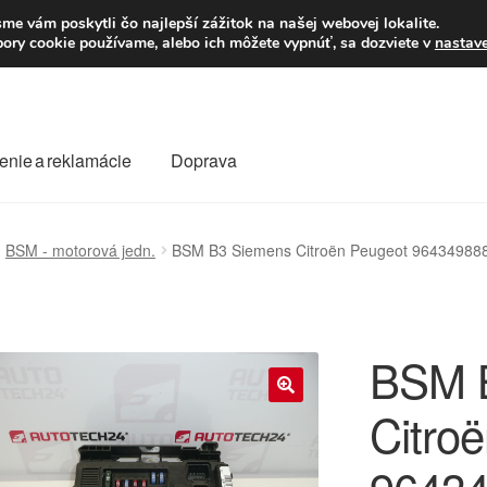
Po–Pi 09:00–16:00
23
me vám poskytli čo najlepší zážitok na našej webovej lokalite.
úbory cookie používame, alebo ich môžete vypnúť, sa dozviete v
nastav
enie a reklamácie
Doprava
oprava
Kontakt
Košík
Môj účet
O nás
Obchodné podmienky
BSM - motorová jedn.
BSM B3 Siemens Citroën Peugeot 96434988
Reklamace
Reklamačný poriadok
BSM 
Citro
🔍