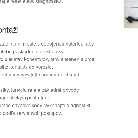
ajte reset alebo diagnostiku.
ntáži
stabilnom mieste s odpojenou batériou, aby
alebo poškodeniu elektroniky.
lujte stav konektorov, piny a tesnenia proti
stite kontakty od korózie.
adie a nevyvíjajte nadmernú silu pri
stky, funkciu relé a základné obvody
agnostickým prístrojom.
omné chybové kódy, vykonajte diagnostiku
 podľa servisných postupov.