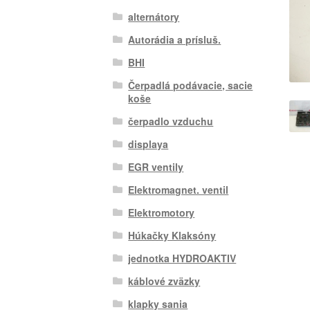
alternátory
Autorádia a prísluš.
BHI
Čerpadlá podávacie, sacie
koše
čerpadlo vzduchu
displaya
EGR ventily
Elektromagnet. ventil
Elektromotory
Húkačky Klaksóny
jednotka HYDROAKTIV
káblové zväzky
klapky sania