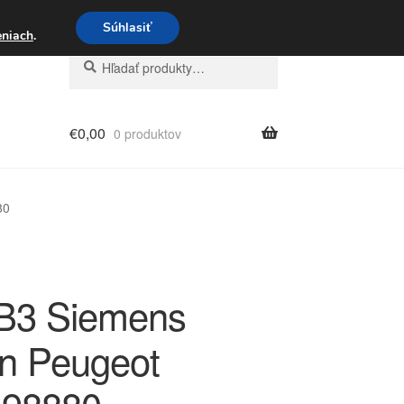
3 221 276
Súhlasiť
eniach
.
Hľadať:
Vyhľadávanie
€
0,00
0 produktov
80
B3 Siemens
ën Peugeot