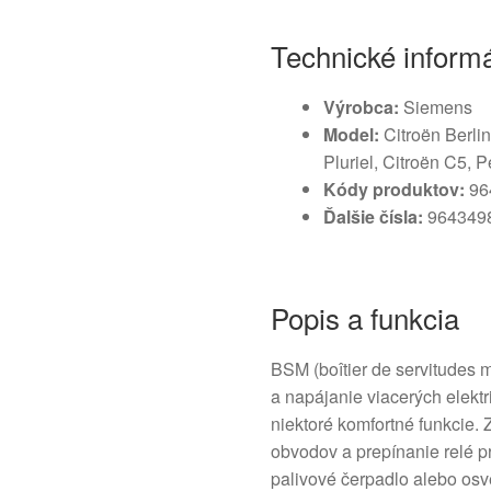
Technické inform
Výrobca:
Siemens
Model:
Citroën Berlin
Pluriel, Citroën C5, 
Kódy produktov:
96
Ďalšie čísla:
9643498
Popis a funkcia
BSM (boîtier de servitudes mo
a napájanie viacerých elekt
niektoré komfortné funkcie.
obvodov a prepínanie relé pr
palivové čerpadlo alebo osve