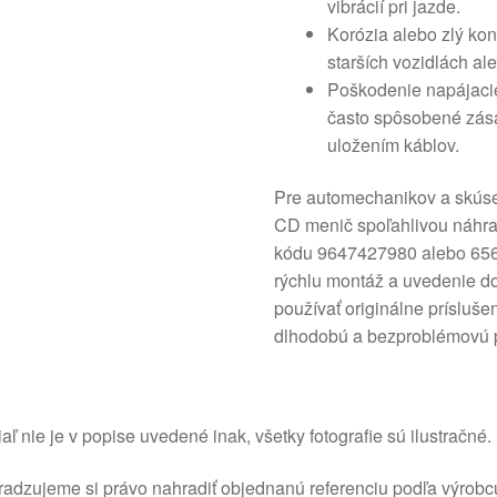
vibrácií pri jazde.
Korózia alebo zlý ko
starších vozidlách ale
Poškodenie napájacie
často spôsobené zása
uložením káblov.
Pre automechanikov a skúse
CD menič spoľahlivou náhrad
kódu 9647427980 alebo 656
rýchlu montáž a uvedenie d
používať originálne prísluš
dlhodobú a bezproblémovú 
aľ nie je v popise uvedené inak, všetky fotografie sú ilustračné.
adzujeme si právo nahradiť objednanú referenciu podľa výrobc