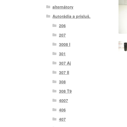
alternátory
Autorádia a prísluš.
206
207
3008 I
301
307 Aj
307 II
308
308 T9
4007
406
407