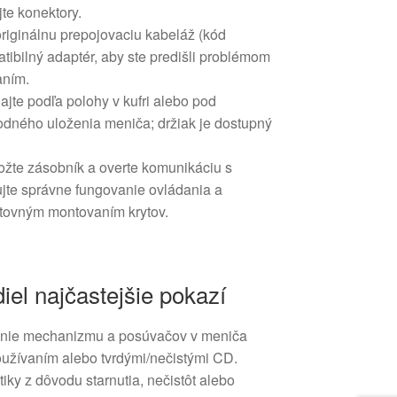
jte konektory.
 originálnu prepojovaciu kabeláž (kód
ibilný adaptér, aby ste predišli problémom
aním.
jte podľa polohy v kufri alebo pod
dného uloženia meniča; držiak je dostupný
ložte zásobník a overte komunikáciu s
ujte správne fungovanie ovládania a
tovným montovaním krytov.
iel najčastejšie pokazí
nie mechanizmu a posúvačov v meniča
užívaním alebo tvrdými/nečistými CD.
tiky z dôvodu starnutia, nečistôt alebo