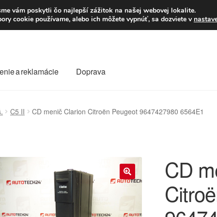
Po–Pi 09:00–16:00
23
me vám poskytli čo najlepší zážitok na našej webovej lokalite.
úbory cookie používame, alebo ich môžete vypnúť, sa dozviete v
nastav
enie a reklamácie
Doprava
oprava
Kontakt
Košík
Môj účet
O nás
Obchodné podmienky
.
C5 II
CD menič Clarion Citroën Peugeot 9647427980 6564E1
Reklamace
Reklamačný poriadok
CD me
Citro
🔍