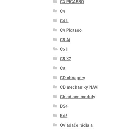
C3 PICASSO
C4
C4 II
C4 Picasso
C5 Aj
C5 II
C5 X7
C8
CD chnagery
CD mechaniky NAVI
Chladiace moduly
DS4
Kríž
Ovládače rádia a