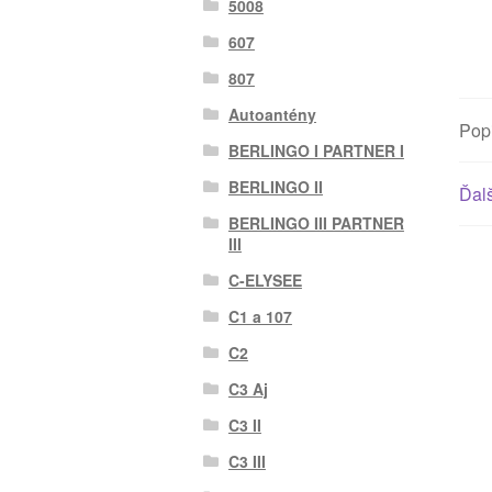
5008
607
807
Autoantény
Pop
BERLINGO I PARTNER I
BERLINGO II
Ďalš
BERLINGO III PARTNER
III
C-ELYSEE
C1 a 107
C2
C3 Aj
C3 II
C3 III