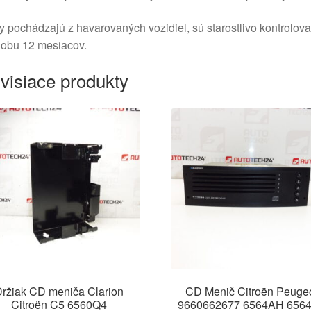
y pochádzajú z havarovaných vozidiel, sú starostlivo kontrolov
dobu 12 mesiacov.
visiace produkty
ržiak CD meniča Clarion
CD Menič Citroën Peuge
Citroën C5 6560Q4
9660662677 6564AH 656