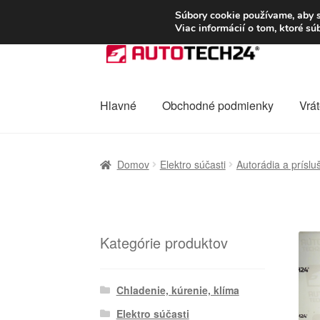
DOPRAVA od 6 EUR
Súbory cookie používame, aby s
Viac informácií o tom, ktoré s
Preskočiť
Preskočiť
na
na
navigáciu
obsah
Hlavné
Obchodné podmienky
Vrát
Domovská stránka
Celosvetová preprava
D
Domov
Elektro súčasti
Autorádia a prísluš
Ochrana osobních údajů
Platby
Pokladňa
Kategórie produktov
Chladenie, kúrenie, klíma
Elektro súčasti