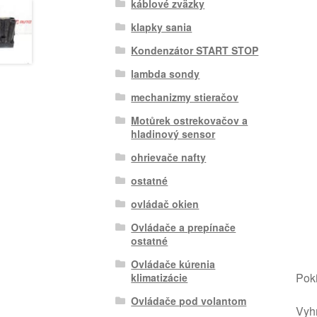
káblové zväzky
klapky sania
Kondenzátor START STOP
lambda sondy
mechanizmy stieračov
Motůrek ostrekovačov a
hladinový sensor
ohrievače nafty
ostatné
ovládač okien
Ovládače a prepínače
ostatné
Ovládače kúrenia
Poki
klimatizácie
Ovládače pod volantom
Vyhr