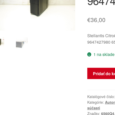
96474
€
36,00
Stellantis Citr
9647427980 6
1 na sklade
množstvo
Pridať do k
CD
menič
Clarion
Citroën
Katalógové číslo
Kategórie:
Autor
Peugeot
súčasti
9647427980
Značky:
6560Q4