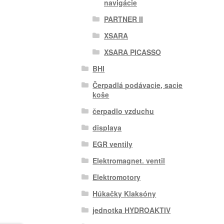
navigácie
PARTNER II
XSARA
XSARA PICASSO
BHI
Čerpadlá podávacie, sacie
koše
čerpadlo vzduchu
displaya
EGR ventily
Elektromagnet. ventil
Elektromotory
Húkačky Klaksóny
jednotka HYDROAKTIV