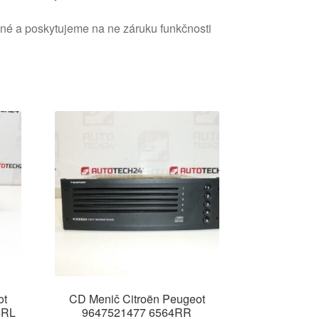
ané a poskytujeme na ne záruku funkčnosti
ot
CD Menič Citroën Peugeot
4RL
9647521477 6564RR