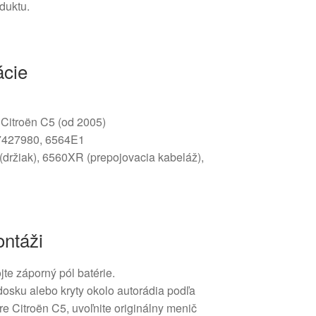
duktu.
ácie
Citroën C5 (od 2005)
7427980, 6564E1
(držiak), 6560XR (prepojovacia kabeláž),
ntáži
jte záporný pól batérie.
osku alebo kryty okolo autorádia podľa
e Citroën C5, uvoľnite originálny menič