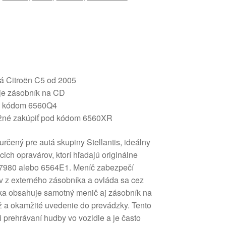
lá Citroën C5 od 2005
je zásobník na CD
od kódom 6560Q4
ožné zakúpiť pod kódom 6560XR
rčený pre autá skupiny Stellantis, ideálny
ch opravárov, ktorí hľadajú originálne
7980 alebo 6564E1. Meníč zabezpečí
v z externého zásobníka a ovláda sa cez
vka obsahuje samotný menič aj zásobník na
 a okamžité uvedenie do prevádzky. Tento
ri prehrávaní hudby vo vozidle a je často