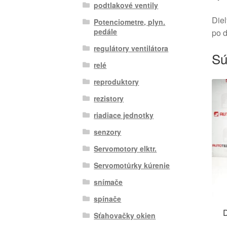
podtlakové ventily
Diel
Potenciometre, plyn.
pedále
po 
regulátory ventilátora
Sú
relé
reproduktory
rezistory
riadiace jednotky
senzory
Servomotory elktr.
Servomotůrky kúrenie
snímače
spínače
D
Sťahovačky okien