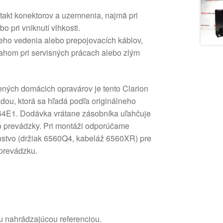
ntakt konektorov a uzemnenia, najmä pri
bo pri vniknutí vlhkosti.
ho vedenia alebo prepojovacích káblov,
hom pri servisných prácach alebo zlým
ných domácich opravárov je tento Clarion
ou, ktorá sa hľadá podľa originálneho
4E1. Dodávka vrátane zásobníka uľahčuje
o prevádzky. Pri montáži odporúčame
enstvo (držiak 6560Q4, kabeláž 6560XR) pre
prevádzku.
u nahrádzajúcou referenciou.