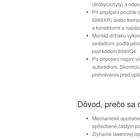
(šróby/úchyty) a odpo
Pri pripájaní použite
6560XR) alebo kompat
s konektormi a napáj
Montáž držiaku vykona
sedadlom, podľa pôvo
pod kódom 6560Q4.
Po pripojení najprv v
autorádiom. Skontrol
prehrávania pred opä
Dôvod, prečo sa d
Mechanické opotrebe
spôsobené častým po
Zlyhanie laserovej op