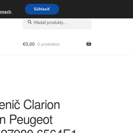
3 221 276
Súhlasiť
eniach
.
Hľadať:
Vyhľadávanie
€
0,00
0 produktov
nič Clarion
ën Peugeot