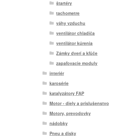
štartéry
tachometre
váhy vzduchu
ventilátor chladiča
ventilátor kúrenia
Zámky dverí a kľúče
zapaľovacie moduly
interiér
karosérie
katalyzátory FAP
Motor - diely a príslušenstvo
Motory, prevodovky
nádobky
Pneu a disky