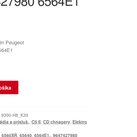
27980 6564E1
oën Peugeot
564E1
ošíka
:
9300-H8_K39
ádia a prísluš.
,
C5 II
,
CD chnagery
,
Elektro
,
6560XR
,
65640
,
6564E1.
,
9647427980