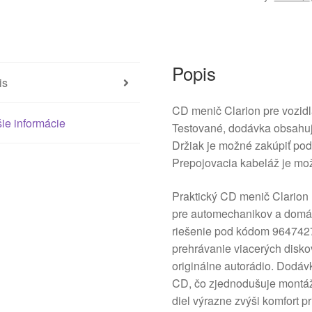
6564E1
Popis
is
CD menič Clarion pre vozid
ie informácie
Testované, dodávka obsahu
Držiak je možné zakúpiť p
Prepojovacia kabeláž je m
Praktický CD menič Clarion u
pre automechanikov a domáci
riešenie pod kódom 964742
prehrávanie viacerých disko
originálne autorádio. Dodá
CD, čo zjednodušuje montáž
diel výrazne zvýši komfort p