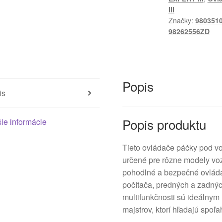
98262556ZD
III
Značky:
980351
98262556ZD
Popis
is
Popis produktu
ie informácie
Tieto ovládače páčky pod
určené pre rôzne modely voz
pohodlné a bezpečné ovládan
počítača, predných a zadnýc
multifunkčnosti sú ideálny
majstrov, ktorí hľadajú spoľa