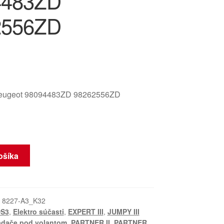
4483ZD
2556ZD
Peugeot 98094483ZD 98262556ZD
ošíka
:
8227-A3_K32
DS3
,
Elektro súčasti
,
EXPERT III
,
JUMPY III
ádače pod volantom
,
PARTNER II
,
PARTNER