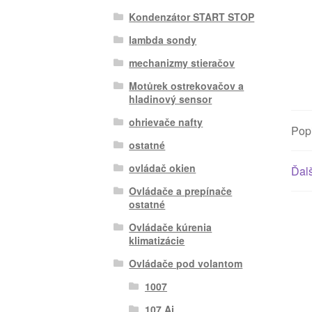
Kondenzátor START STOP
lambda sondy
mechanizmy stieračov
Motůrek ostrekovačov a
hladinový sensor
ohrievače nafty
Pop
ostatné
ovládač okien
Ďalš
Ovládače a prepínače
ostatné
Ovládače kúrenia
klimatizácie
Ovládače pod volantom
1007
107 Aj