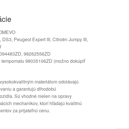
ácie
COMEVO
, DS3, Peugeot Expert III, Citroën Jumpy III,
I
094483ZD, 98262556ZD
 tempomatu 98035106ZD (možno dokúpiť
 vysokokvalitným materiálom odolávajú
vaniu a garantujú dlhodobú
zidla. Sú vhodné nielen na opravy
mácich mechanikov, ktorí hľadajú kvalitnú
tov za prijateľnú cenu.