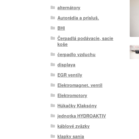
alternátory
Autorádia a prísluš.
BHI
Čerpadlá podávacie, sacie
koše
čerpadlo vzduchu
displaya
EGR ventily
Elektromagnet. ventil
Elektromotory
Húkačky Klaksóny
jednotka HYDROAKTIV
káblové zväzky
klapky sania