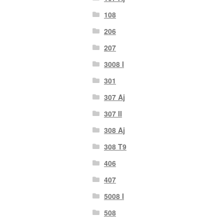
108
206
207
3008 I
301
307 Aj
307 II
308 Aj
308 T9
406
407
5008 I
508