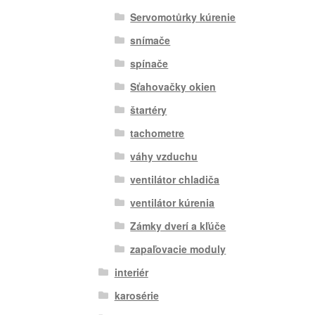
Servomotůrky kúrenie
snímače
spínače
Sťahovačky okien
štartéry
tachometre
váhy vzduchu
ventilátor chladiča
ventilátor kúrenia
Zámky dverí a kľúče
zapaľovacie moduly
interiér
karosérie