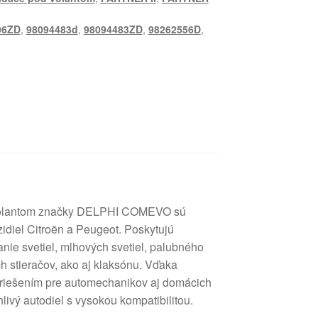
06ZD
,
98094483d
,
98094483ZD
,
98262556D
,
 volantom značky DELPHI COMEVO sú
idiel Citroën a Peugeot. Poskytujú
ie svetiel, mlhových svetiel, palubného
h stieračov, ako aj klaksónu. Vďaka
m riešením pre automechanikov aj domácich
hlivý autodiel s vysokou kompatibilitou.