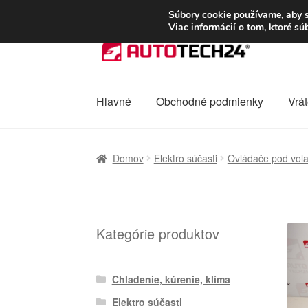
DOPRAVA od 6 EUR
Súbory cookie používame, aby s
Viac informácií o tom, ktoré s
Preskočiť
Preskočiť
na
na
navigáciu
obsah
Hlavné
Obchodné podmienky
Vrát
Domovská stránka
Celosvetová preprava
D
Domov
Elektro súčasti
Ovládače pod vol
Ochrana osobních údajů
Platby
Pokladňa
Kategórie produktov
Chladenie, kúrenie, klíma
Elektro súčasti