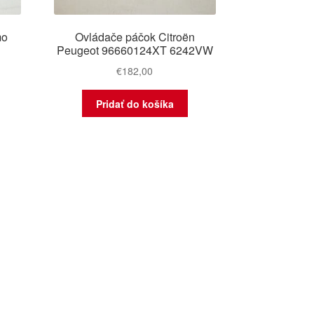
mo
Ovládače páčok Citroën
Peugeot 96660124XT 6242VW
€
182,00
Pridať do košíka