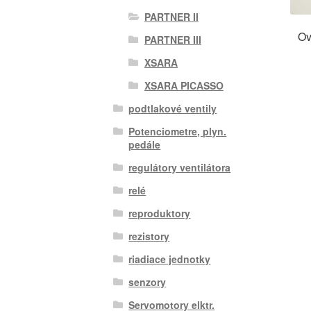
PARTNER II
Ov
PARTNER III
XSARA
XSARA PICASSO
podtlakové ventily
Potenciometre, plyn.
pedále
regulátory ventilátora
relé
reproduktory
rezistory
riadiace jednotky
senzory
Servomotory elktr.