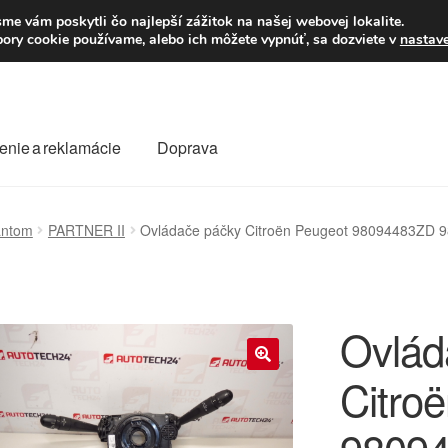
Po–Pi 09:00–16:00
23
me vám poskytli čo najlepší zážitok na našej webovej lokalite.
úbory cookie používame, alebo ich môžete vypnúť, sa dozviete v
nastav
enie a reklamácie
Doprava
oprava
Kontakt
Košík
Môj účet
O nás
Obchodné podmienky
antom
PARTNER II
Ovládače páčky Citroën Peugeot 98094483ZD
Reklamace
Reklamačný poriadok
Ovlád
Citro
🔍