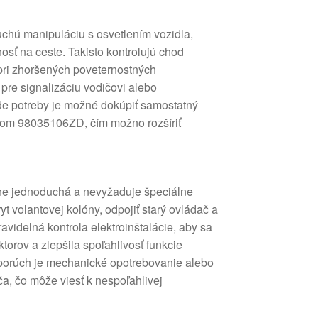
hú manipuláciu s osvetlením vozidla,
nosť na ceste. Takisto kontrolujú chod
 pri zhoršených poveternostných
pre signalizáciu vodičovi alebo
de potreby je možné dokúpiť samostatný
om 98035106ZD, čím možno rozšíriť
ne jednoduchá a nevyžaduje špeciálne
yt volantovej kolóny, odpojiť starý ovládač a
ravidelná kontrola elektroinštalácie, aby sa
orov a zlepšila spoľahlivosť funkcie
 porúch je mechanické opotrebovanie alebo
ča, čo môže viesť k nespoľahlivej