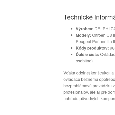
Technické inform
Výrobca:
DELPHI 
Modely:
Citroën C3 II
Peugeot Partner II a II
Kódy produktov:
98
Ďalšie čísla:
Ovládač
osobitne)
Vďaka odolnej konštrukcii a
ovládače bežnému opotrebo
bezproblémovú prevádzku vo
profesionálov, ale aj pre do
náhradu pôvodných komponen