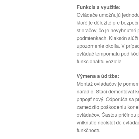
Funkcia a využitie:
Ovládače umožňujú jednoduc
ktoré je dôležité pre bezpeč
stieračov, čo je nevyhnutné
podmienkach. Klaksón slúži 
upozornenie okolia. V prípa
ovládač tempomatu pod kód
funkcionalitu vozidla.
Výmena a údržba:
Montáž ovládačov je pomer
náradie. Stačí demontovať kr
pripojiť nový. Odporúča sa p
zamedzilo poškodeniu konekt
ovládačov. Častou príčinou
vniknutie nečistôt do ovláda
funkčnosti.