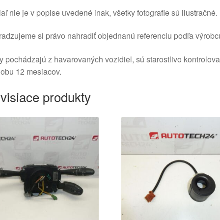
aľ nie je v popise uvedené inak, všetky fotografie sú ilustračné.
adzujeme si právo nahradiť objednanú referenciu podľa výrobc
y pochádzajú z havarovaných vozidiel, sú starostlivo kontrolov
dobu 12 mesiacov.
visiace produkty