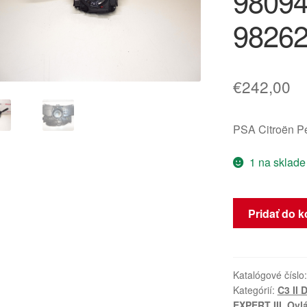
9809
9826
€
242,00
PSA Citroën 
1 na sklade
množstvo
Pridať do k
Ovládače
páčky
Citroën
Peugeot
Katalógové číslo
Kategórií:
C3 II 
98094483ZD
EXPERT III
,
Ovl