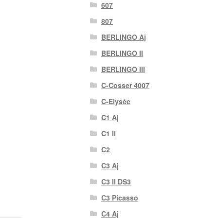
607
807
BERLINGO Aj
BERLINGO II
BERLINGO III
C-Cosser 4007
C-Elysée
C1 Aj
C1 II
C2
C3 Aj
C3 II DS3
C3 Picasso
C4 Aj