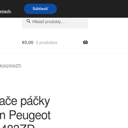
3 221 276
Súhlasiť
eniach
.
Hľadať:
Vyhľadávanie
€
0,00
0 produktov
 98262556ZD
ače páčky
ën Peugeot