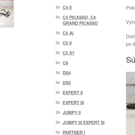
Poki
C4 II
C4 PICASSO, C4
Vyhr
GRAND PICASSO
C5 Aj
Diel
C5 II
po 
C5 X7
Sú
C8
DS4
DS5
EXPERT II
EXPERT III
JUMPY II
JUMPY III EXPERT III
PARTNER I