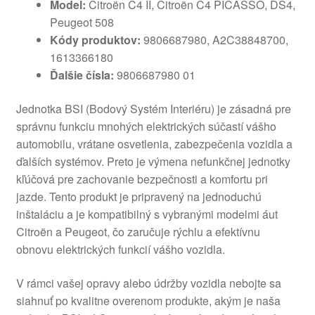
Model:
Citroën C4 II, Citroën C4 PICASSO, DS4,
Peugeot 508
Kódy produktov:
9806687980, A2C38848700,
1613366180
Ďalšie čísla:
9806687980 01
Jednotka BSI (Bodový Systém Interiéru) je zásadná pre
správnu funkciu mnohých elektrických súčastí vášho
automobilu, vrátane osvetlenia, zabezpečenia vozidla a
ďalších systémov. Preto je výmena nefunkčnej jednotky
kľúčová pre zachovanie bezpečnosti a komfortu pri
jazde. Tento produkt je pripravený na jednoduchú
inštaláciu a je kompatibilný s vybranými modelmi áut
Citroën a Peugeot, čo zaručuje rýchlu a efektívnu
obnovu elektrických funkcií vášho vozidla.
V rámci vašej opravy alebo údržby vozidla nebojte sa
siahnuť po kvalitne overenom produkte, akým je naša