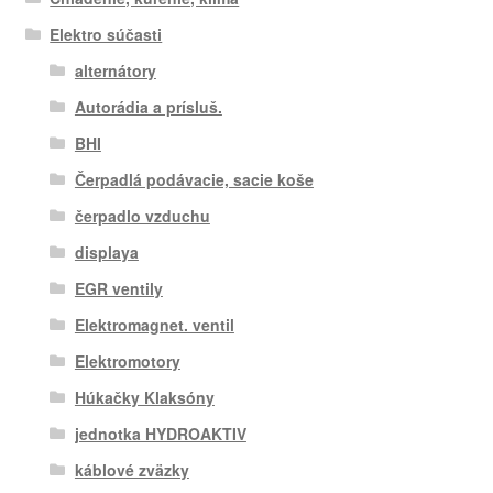
Elektro súčasti
alternátory
Autorádia a prísluš.
BHI
Čerpadlá podávacie, sacie koše
čerpadlo vzduchu
displaya
EGR ventily
Elektromagnet. ventil
Elektromotory
Húkačky Klaksóny
jednotka HYDROAKTIV
káblové zväzky