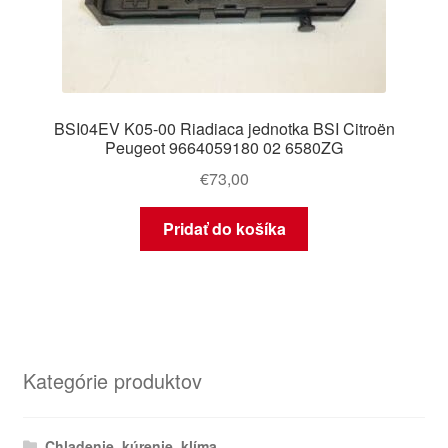
BSI04EV K05-00 Riadiaca jednotka BSI Citroën
Peugeot 9664059180 02 6580ZG
€
73,00
Pridať do košíka
Kategórie produktov
Chladenie, kúrenie, klíma