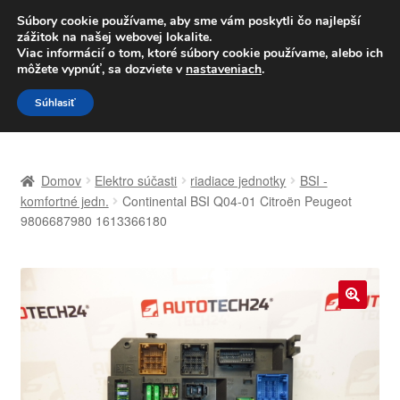
DOPRAVA od 6 EUR
Súbory cookie používame, aby sme vám poskytli čo najlepší
zážitok na našej webovej lokalite.
Po–Pi 09:00–16:00
233 221 276
Viac informácií o tom, ktoré súbory cookie používame, alebo ich
môžete vypnúť, sa dozviete v
nastaveniach
.
Preskočiť
Preskočiť
Menu
Súhlasiť
na
na
navigáciu
obsah
Domovská stránka
Domov
Elektro súčasti
riadiace jednotky
BSI -
Celosvetová preprava
komfortné jedn.
Continental BSI Q04-01 Citroën Peugeot
9806687980 1613366180
Doprava
Kontakt
🔍
Košík
Môj účet