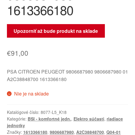
1613366180
Upozorniť až bude produkt na sklade
€
91,00
PSA CITROEN PEUGEOT 9806687980 9806687980 01
A2C38848700 1613366180
Nie je na sklade
Katalógové číslo:
8077-L5_K18
Kategórie:
BSI - komfortné jedn.
,
Elektro súčasti
,
riadiace
jednotky
Značky:
1613366180
,
9806687980
,
A2C38848700
,
Q04-01