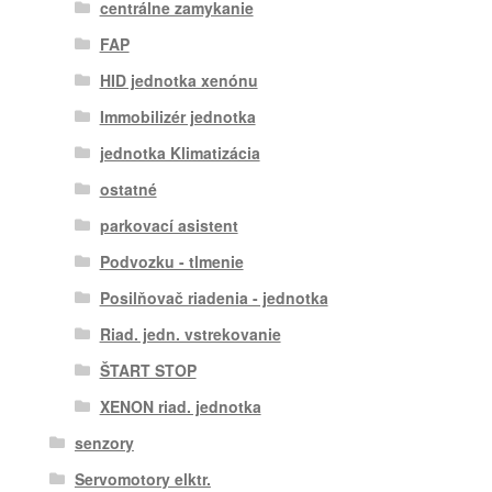
centrálne zamykanie
FAP
HID jednotka xenónu
Immobilizér jednotka
jednotka Klimatizácia
ostatné
parkovací asistent
Podvozku - tlmenie
Posilňovač riadenia - jednotka
Riad. jedn. vstrekovanie
ŠTART STOP
XENON riad. jednotka
senzory
Servomotory elktr.