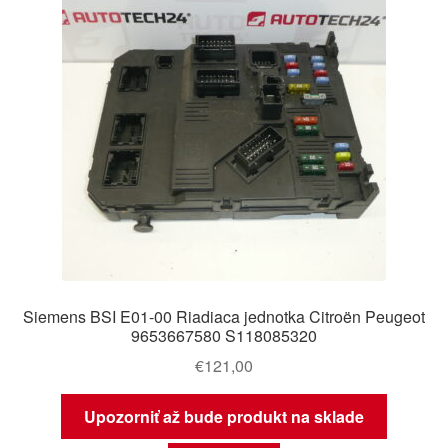
Siemens BSI E01-00 Riadiaca jednotka Citroën Peugeot
9653667580 S118085320
€
121,00
Upozorniť až bude produkt na sklade