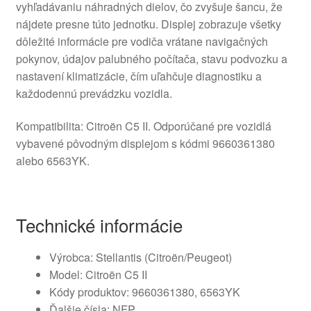
vyhľadávaniu náhradných dielov, čo zvyšuje šancu, že
nájdete presne túto jednotku. Displej zobrazuje všetky
dôležité informácie pre vodiča vrátane navigačných
pokynov, údajov palubného počítača, stavu podvozku a
nastavení klimatizácie, čím uľahčuje diagnostiku a
každodennú prevádzku vozidla.
Kompatibilita: Citroën C5 II. Odporúčané pre vozidlá
vybavené pôvodným displejom s kódmi 9660361380
alebo 6563YK.
Technické informácie
Výrobca: Stellantis (Citroën/Peugeot)
Model: Citroën C5 II
Kódy produktov: 9660361380, 6563YK
Ďalšie čísla: NFP