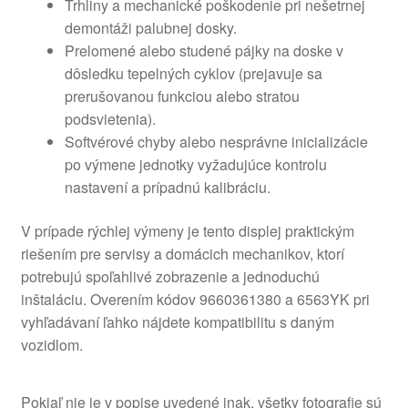
Trhliny a mechanické poškodenie pri nešetrnej
demontáži palubnej dosky.
Prelomené alebo studené pájky na doske v
dôsledku tepelných cyklov (prejavuje sa
prerušovanou funkciou alebo stratou
podsvietenia).
Softvérové chyby alebo nesprávne inicializácie
po výmene jednotky vyžadujúce kontrolu
nastavení a prípadnú kalibráciu.
V prípade rýchlej výmeny je tento displej praktickým
riešením pre servisy a domácich mechanikov, ktorí
potrebujú spoľahlivé zobrazenie a jednoduchú
inštaláciu. Overením kódov 9660361380 a 6563YK pri
vyhľadávaní ľahko nájdete kompatibilitu s daným
vozidlom.
Pokiaľ nie je v popise uvedené inak, všetky fotografie sú