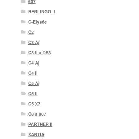
607
BERLINGO II
C-Elysée
C2
C3 Aj
C3 II a DS3
C4 Aj
C4 II
C5 Aj
C5 II
C5 X7
C8 a 807
PARTNER II
XANTIA