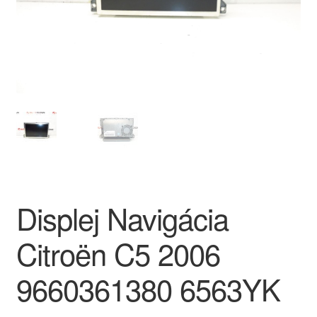
O nás
Obchodné podmienky
Ochrana osobních údajů
Platby
Pokladňa
Displej Navigácia
Reklamace
Citroën C5 2006
Reklamačný poriadok
9660361380 6563YK