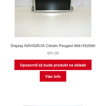
Display NAVIGÁCIA Citroën Peugeot 9661552580
€
91,00
Upozorniť až bude produkt na sklade
Viac info