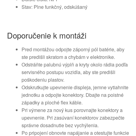
Stav: Plne funkčný, odskúšaný
Doporučenie k montáži
Pred montážou odpojte záporný pól batérie, aby
ste predišli skratom a chybám v elektronike.
Odstráňte palubnú výplň a kryty okolo rádia podľa
servisného postupu vozidla, aby ste predišli
poškodeniu plastov.
Odskrutkujte upevnenie displeja, jemne vytiahnite
jednotku a odpojte konektory. Dbajte na poistné
západky a ploché flex káble.
Pri výmene za nový kus porovnajte konektory a
upevnenie. Pri zasúvaní konektorov zabezpečte
správne dosadnutie bez vychýlenia.
Po pripojení obnovte napájanie a otestujte funkcie