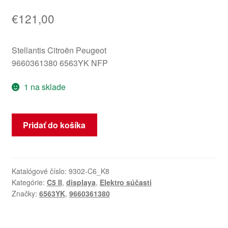
€
121,00
Stellantis Citroën Peugeot
9660361380 6563YK NFP
1 na sklade
množstvo
Pridať do košíka
Displej
Navigácia
Citroën
C5
Katalógové číslo:
9302-C6_K8
Kategórie:
C5 II
,
displaya
,
Elektro súčasti
2006
Značky:
6563YK
,
9660361380
9660361380
6563YK