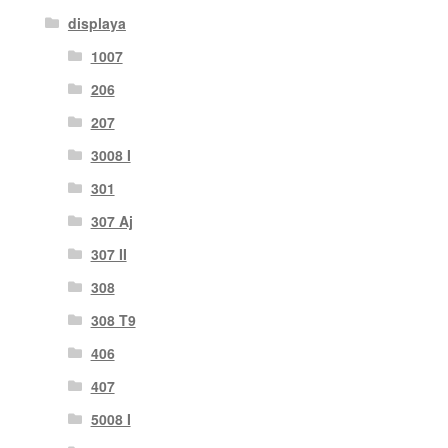
displaya
1007
206
207
3008 I
301
307 Aj
307 II
308
308 T9
406
407
5008 I