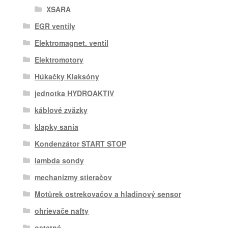
XSARA
EGR ventily
Elektromagnet. ventil
Elektromotory
Húkačky Klaksóny
jednotka HYDROAKTIV
káblové zväzky
klapky sania
Kondenzátor START STOP
lambda sondy
mechanizmy stieračov
Motůrek ostrekovačov a hladinový sensor
ohrievače nafty
ostatné