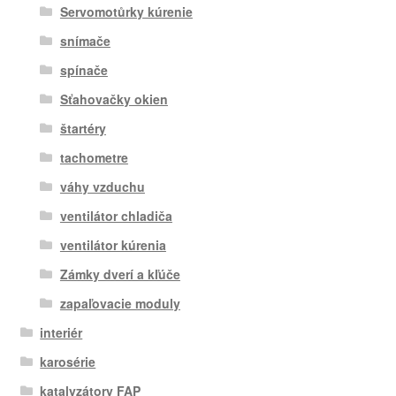
Servomotůrky kúrenie
snímače
spínače
Sťahovačky okien
štartéry
tachometre
váhy vzduchu
ventilátor chladiča
ventilátor kúrenia
Zámky dverí a kľúče
zapaľovacie moduly
interiér
karosérie
katalyzátory FAP