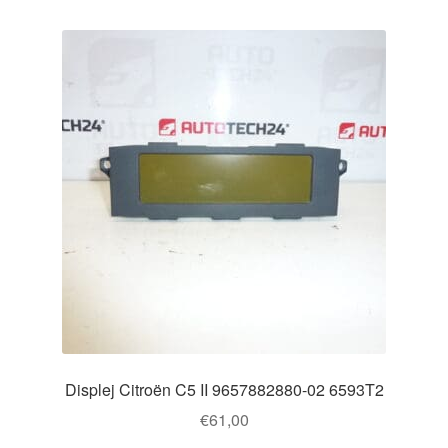
Displej Citroën C5 II 9657882880-02 6593T2
€
61,00