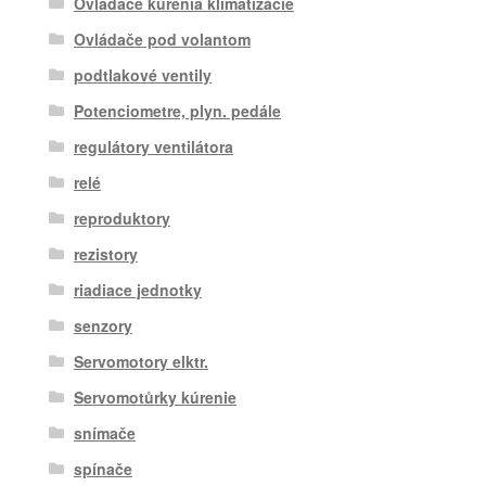
Ovládače kúrenia klimatizácie
Ovládače pod volantom
podtlakové ventily
Potenciometre, plyn. pedále
regulátory ventilátora
relé
reproduktory
rezistory
riadiace jednotky
senzory
Servomotory elktr.
Servomotůrky kúrenie
snímače
spínače