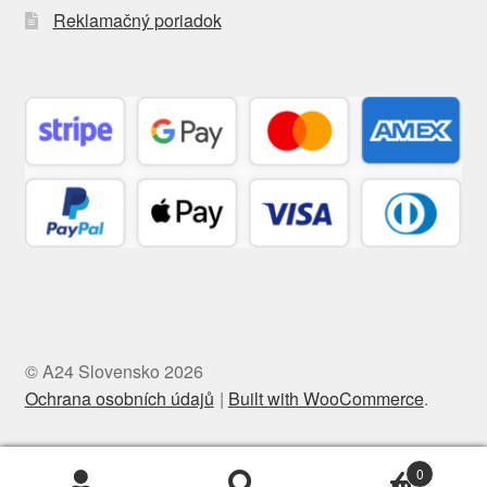
Reklamačný poriadok
© A24 Slovensko 2026
Ochrana osobních údajů
Built with WooCommerce
.
0
Hľadať:
Vyhľadávanie