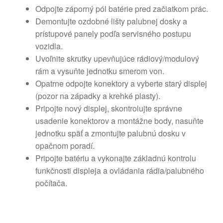
Odpojte záporný pól batérie pred začiatkom prác.
Demontujte ozdobné lišty palubnej dosky a
prístupové panely podľa servisného postupu
vozidla.
Uvoľnite skrutky upevňujúce rádiový/modulový
rám a vysuňte jednotku smerom von.
Opatrne odpojte konektory a vyberte starý displej
(pozor na západky a krehké plasty).
Pripojte nový displej, skontrolujte správne
usadenie konektorov a montážne body, nasuňte
jednotku späť a zmontujte palubnú dosku v
opačnom poradí.
Pripojte batériu a vykonajte základnú kontrolu
funkčnosti displeja a ovládania rádia/palubného
počítača.