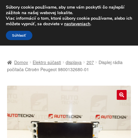
DOPRAVA od 6 EUR
Súbory cookie používame, aby sme vám poskytli čo najlepší
zážitok na našej webovej lokalite.
Po–Pi 09:00–16:00
233 221 276
Viac informácií o tom, ktoré súbory cookie používame, alebo ich
môžete vypnúť, sa dozviete v
nastaveniach
.
Preskočiť
Preskočiť
Menu
Súhlasiť
na
na
navigáciu
obsah
Domovská stránka
Domov
Elektro súčasti
displaya
207
Displej rádia
Celosvetová preprava
počítača Citroën Peugeot 9800132680-01
Doprava
Kontakt
🔍
Košík
Môj účet