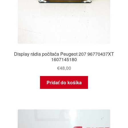
Display rádia počítača Peugeot 207 96770437XT
1607145180
€
48,00
Pridať do košíka