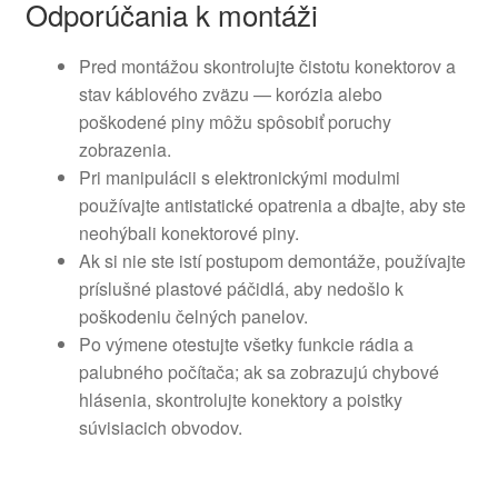
Odporúčania k montáži
Pred montážou skontrolujte čistotu konektorov a
stav káblového zväzu — korózia alebo
poškodené piny môžu spôsobiť poruchy
zobrazenia.
Pri manipulácii s elektronickými modulmi
používajte antistatické opatrenia a dbajte, aby ste
neohýbali konektorové piny.
Ak si nie ste istí postupom demontáže, používajte
príslušné plastové páčidlá, aby nedošlo k
poškodeniu čelných panelov.
Po výmene otestujte všetky funkcie rádia a
palubného počítača; ak sa zobrazujú chybové
hlásenia, skontrolujte konektory a poistky
súvisiacich obvodov.