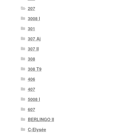
207
3008 I
301
307 Aj
307 II
308
308 T9
406
407
5008 I
607
BERLINGO II
C-Elysée