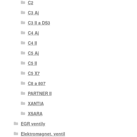
C2
C3 Aj
C3 II a DS3
C4 Aj
C4 II
C5 Aj
C5 II
C5 X7
C8 a 807
PARTNER II
XANTIA
XSARA
EGR ventily
Elektromagnet. ventil