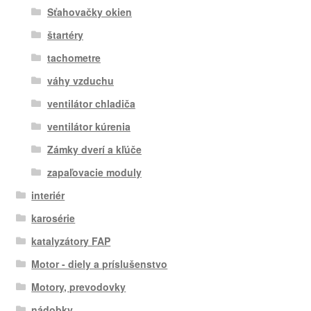
Sťahovačky okien
štartéry
tachometre
váhy vzduchu
ventilátor chladiča
ventilátor kúrenia
Zámky dverí a kľúče
zapaľovacie moduly
interiér
karosérie
katalyzátory FAP
Motor - diely a príslušenstvo
Motory, prevodovky
nádobky