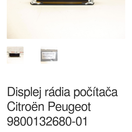
O nás
Obchodné podmienky
Ochrana osobních údajů
Platby
Pokladňa
Displej rádia počítača
Reklamace
Citroën Peugeot
Reklamačný poriadok
9800132680-01