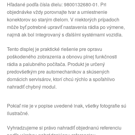
Hľadané podľa čísla dielu: 9800132680-01. Pri
objednávke vždy porovnajte tvar a umiestnenie
konektorov so starým dielom. V niektorých prípadoch
môže byť potrebné upraviť nastavenia rádia po výmene,
najmä ak bol integrovaný s ďalšími systémami vozidla.
Tento displej je praktické riešenie pre opravu
poškodeného zobrazenia a obnovu plnej funkčnosti
rádia a palubného počítača. Produkt je určený
predovšetkým pre automechanikov a skúsených
domácich servisárov, ktorí chcú rýchlo a spoľahlivo
nahradiť chybný modul.
Pokiaľ nie je v popise uvedené inak, všetky fotografie sú
ilustračné.
Vyhradzujeme si právo nahradiť objednanú referenciu