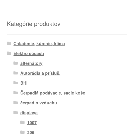
Kategórie produktov
Chladenie, kúrenie, klíma
Elektro súčasti
alternátory
Autorádia a prísluš.
BHI
Čerpadlá podávacie, sacie koše
čerpadlo vzduchu
displaya
1007
206