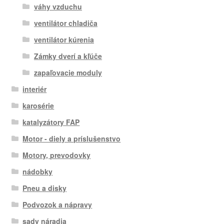
váhy vzduchu
ventilátor chladiča
ventilátor kúrenia
Zámky dverí a kľúče
zapaľovacie moduly
interiér
karosérie
katalyzátory FAP
Motor - diely a príslušenstvo
Motory, prevodovky
nádobky
Pneu a disky
Podvozok a nápravy
sady náradia