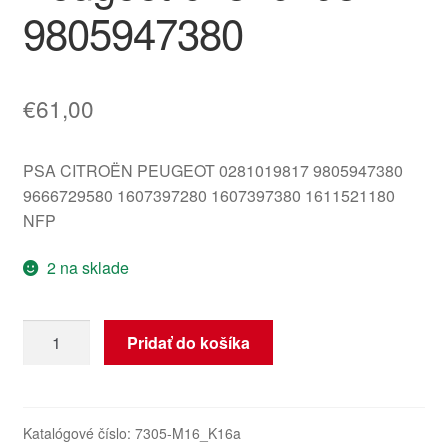
9805947380
€
61,00
PSA CITROËN PEUGEOT 0281019817 9805947380
9666729580 1607397280 1607397380 1611521180
NFP
2 na sklade
množstvo
Pridať do košíka
ECU
Bosch
EDC17C10
Citroën
Katalógové číslo:
7305-M16_K16a