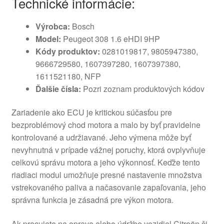
Technické informácie:
Výrobca:
Bosch
Model:
Peugeot 308 1.6 eHDI 9HP
Kódy produktov:
0281019817, 9805947380,
9666729580, 1607397280, 1607397380,
1611521180, NFP
Ďalšie čísla:
Pozri zoznam produktových kódov
Zariadenie ako ECU je kritickou súčasťou pre
bezproblémový chod motora a malo by byť pravidelne
kontrolované a udržiavané. Jeho výmena môže byť
nevyhnutná v prípade vážnej poruchy, ktorá ovplyvňuje
celkovú správu motora a jeho výkonnosť. Keďže tento
riadiaci modul umožňuje presné nastavenie množstva
vstrekovaného paliva a načasovanie zapaľovania, jeho
správna funkcia je zásadná pre výkon motora.
Ak pracujete na oprave alebo údržbe vozidiel Citroën či