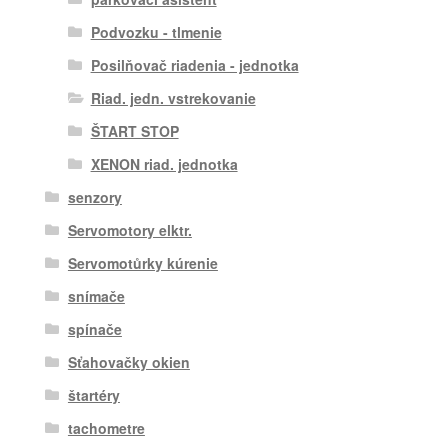
Podvozku - tlmenie
Posilňovač riadenia - jednotka
Riad. jedn. vstrekovanie
ŠTART STOP
XENON riad. jednotka
senzory
Servomotory elktr.
Servomotůrky kúrenie
snímače
spínače
Sťahovačky okien
štartéry
tachometre