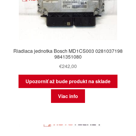
Riadiaca jednotka Bosch MD1CS003 0281037198
9841351080
€
242,00
Upozorniť až bude produkt na sklade
Viac info