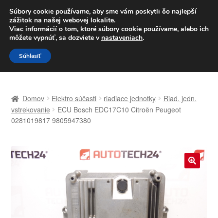
DOPRAVA od 6 EUR
Súbory cookie používame, aby sme vám poskytli čo najlepší
zážitok na našej webovej lokalite.
Po–Pi 09:00–16:00
233 221 276
Viac informácií o tom, ktoré súbory cookie používame, alebo ich
môžete vypnúť, sa dozviete v
nastaveniach
.
Preskočiť
Preskočiť
Menu
Súhlasiť
na
na
navigáciu
obsah
Domovská stránka
Domov
Elektro súčasti
riadiace jednotky
Riad. jedn.
Celosvetová preprava
vstrekovanie
ECU Bosch EDC17C10 Citroën Peugeot
0281019817 9805947380
Doprava
Kontakt
🔍
Košík
Môj účet