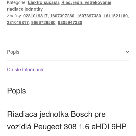
Kategórie:
Elektro súčasti
,
Riad. jedn. vstrekovanie
,
Peugeot
riadiace jednotky
0281019817
Značky:
0281019817
,
1607397280
,
1607397380
,
1611521180
,
9805947380
281019817
,
9666729580
,
9805947380
Popis
Ďalšie informácie
Popis
Riadiaca jednotka Bosch pre
vozidlá Peugeot 308 1.6 eHDI 9HP