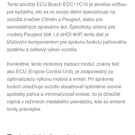
Tento použitý ECU Bosch EDC17C10 je skvelou voľbou
pre každého, kto sa vo svojej dielni špecializuje na
vozidlá značiek Citroën a Peugeot, alebo pre
samostatných opravárov áut. Špecificky určený pre
modely Peugeot 308 1.6 eHDI 9HP, tento diel je
kľúčovým komponentom pre správnu funkciu palivového
systému a celkový výkon vozidla.
Konkrétne, tento motorový riadiaci modul, známy tiež
ako ECU (Engine Control Unit), je zodpovedný za
optimalizáciu výkonu motora a emisií. Pri správnej
funkcii umožňuje vozidlu dosahovať optimálne úrovne
spotreby paliva a minimalizovať emisie, čo je dôležité
najmä v režimoch mestského prevádzky, kde sú emisné
limity prísnejšie.