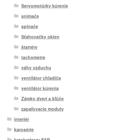
Servomotůrky kúrenie
snímače
spínače
Sťahovačky okien
štartéry
tachometre
váhy vzduchu
ventilátor chladiča
ventilátor kúrenia
Zámky dverí a kľúče
zapaľovacie moduly
interiér
karosérie
katalyzátory FAP