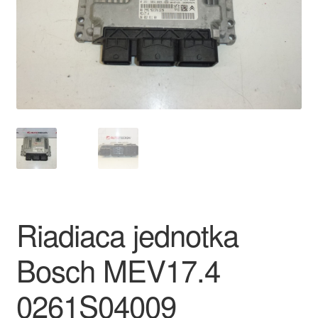
O nás
Obchodné podmienky
Ochrana osobních údajů
Platby
Pokladňa
Reklamace
Riadiaca jednotka
Reklamačný poriadok
Bosch MEV17.4
0261S04009