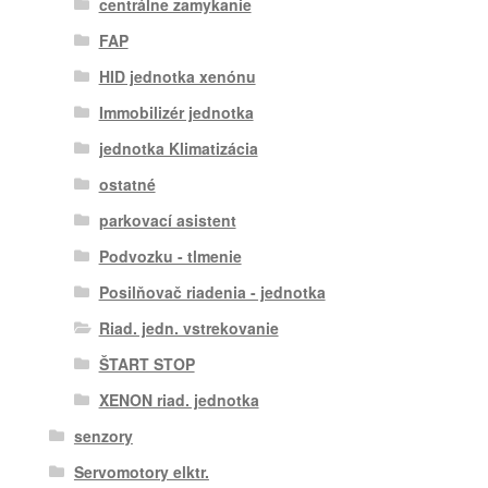
centrálne zamykanie
FAP
HID jednotka xenónu
Immobilizér jednotka
jednotka Klimatizácia
ostatné
parkovací asistent
Podvozku - tlmenie
Posilňovač riadenia - jednotka
Riad. jedn. vstrekovanie
ŠTART STOP
XENON riad. jednotka
senzory
Servomotory elktr.