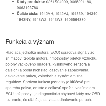
Kódy produktu:
0261S04009, 9665291180,
9663193780
Ďalšie čísla:
1942VH, 1942VJ, 194339, 194340,
1943NY, 1943W2, 1943W3, 1606564880
Funkcia a význam
Riadiaca jednotka motora (ECU) spracúva signály zo
snímačov (teplota motora, hmotnostný prietok vzduchu,
polohy vačkového hriadeľa, kyslíkového senzora a
ďalších) a podľa nich riadi časovanie zapaľovania,
dávkovanie paliva, voľnobeh a systém emisnej
regulácie. Správna funkcia jednotky je kľúčová pre
spotrebu paliva, emisie a celkovú spoľahlivosť motora.
ECU tiež poskytuje diagnostické chybové kódy cez OBD
rozhranie, čo uľahčuje servis a odhaľovanie porúch.