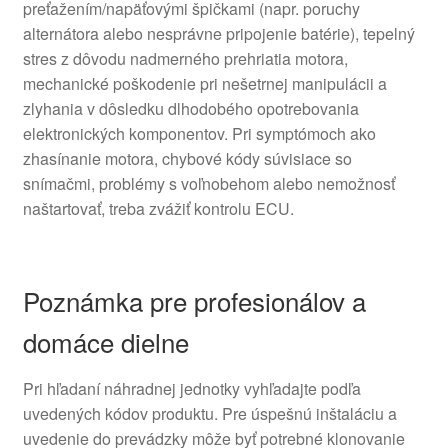
preťažením/napäťovými špičkami (napr. poruchy
alternátora alebo nesprávne pripojenie batérie), tepelný
stres z dôvodu nadmerného prehriatia motora,
mechanické poškodenie pri nešetrnej manipulácii a
zlyhania v dôsledku dlhodobého opotrebovania
elektronických komponentov. Pri symptómoch ako
zhasínanie motora, chybové kódy súvisiace so
snímačmi, problémy s voľnobehom alebo nemožnosť
naštartovať, treba zvážiť kontrolu ECU.
Poznámka pre profesionálov a
domáce dielne
Pri hľadaní náhradnej jednotky vyhľadajte podľa
uvedených kódov produktu. Pre úspešnú inštaláciu a
uvedenie do prevádzky môže byť potrebné klonovanie