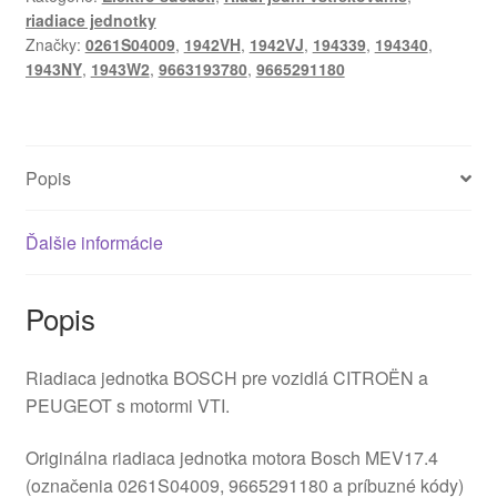
riadiace jednotky
Značky:
0261S04009
,
1942VH
,
1942VJ
,
194339
,
194340
,
1943NY
,
1943W2
,
9663193780
,
9665291180
Popis
Ďalšie informácie
Popis
Riadiaca jednotka BOSCH pre vozidlá CITROËN a
PEUGEOT s motormi VTI.
Originálna riadiaca jednotka motora Bosch MEV17.4
(označenia 0261S04009, 9665291180 a príbuzné kódy)