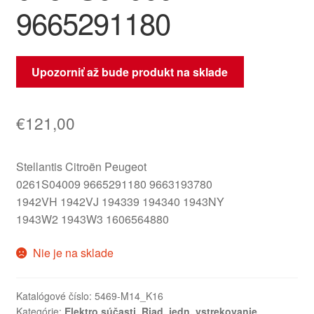
9665291180
Upozorniť až bude produkt na sklade
€
121,00
Stellantis Citroën Peugeot
0261S04009 9665291180 9663193780
1942VH 1942VJ 194339 194340 1943NY
1943W2 1943W3 1606564880
Nie je na sklade
Katalógové číslo:
5469-M14_K16
Kategórie:
Elektro súčasti
,
Riad. jedn. vstrekovanie
,