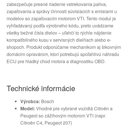
zabezpečuje presné riadenie vstrekovania paliva,
zapaľovania a správy činností súvisiacich s emisiami u
modelov so zapaľovacím motorom VTI. Tento modul je
vyhľadávaný podľa výrobného kódu, preto uvádzame
všetky bežné čísla dielov – uľahčí to rýchle nájdenie
kompatibilného kusu v servisných dielňach alebo e-
shopoch. Produkt odporúčame mechanikom aj šikovným
domácim opravárom, ktorí potrebujú spoľahlivú náhradu
ECU pre hladký chod motora a diagnostiku OBD.
Technické informácie
Výrobca:
Bosch
Model:
Vhodné pre vybrané vozidlá Citroën a
Peugeot so zážihovým motorom VTI (napr.
Citroën C4, Peugeot 207)