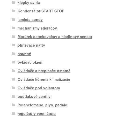
klapky sania
Kondenzátor START STOP
lambda sondy
mechanizmy stieračov
Motůrek ostrekovačov a hladinový sensor
ohrievače nafty
ostatné
ovládač okien
Ovládače a prepínače ostatné
Ovládače kúrenia klimatizácie
Ovládače pod volantom
podtlakové ventily
Potenciometre, plyn. pedále
regulátory ventilátora