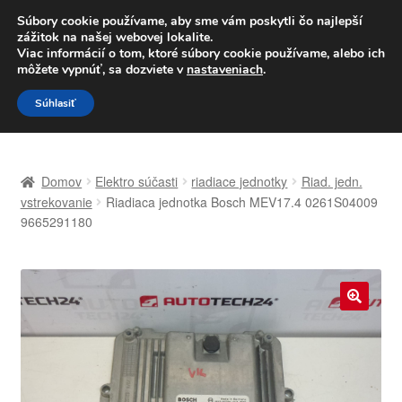
DOPRAVA od 6 EUR
Súbory cookie používame, aby sme vám poskytli čo najlepší
zážitok na našej webovej lokalite.
Po–Pi 09:00–16:00
233 221 276
Viac informácií o tom, ktoré súbory cookie používame, alebo ich
môžete vypnúť, sa dozviete v
nastaveniach
.
Preskočiť
Preskočiť
Menu
Súhlasiť
na
na
navigáciu
obsah
Domovská stránka
Domov
Elektro súčasti
riadiace jednotky
Riad. jedn.
Celosvetová preprava
vstrekovanie
Riadiaca jednotka Bosch MEV17.4 0261S04009
9665291180
Doprava
Kontakt
🔍
Košík
Môj účet