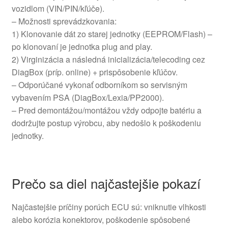
vozidlom (VIN/PIN/kľúče).
– Možnosti sprevádzkovania:
1) Klonovanie dát zo starej jednotky (EEPROM/Flash) –
po klonovaní je jednotka plug and play.
2) Virginizácia a následná inicializácia/telecoding cez
DiagBox (príp. online) + prispôsobenie kľúčov.
– Odporúčané vykonať odborníkom so servisným
vybavením PSA (DiagBox/Lexia/PP2000).
– Pred demontážou/montážou vždy odpojte batériu a
dodržujte postup výrobcu, aby nedošlo k poškodeniu
jednotky.
Prečo sa diel najčastejšie pokazí
Najčastejšie príčiny porúch ECU sú: vniknutie vlhkosti
alebo korózia konektorov, poškodenie spôsobené