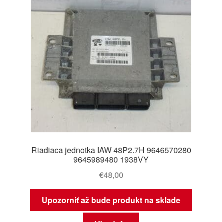
Riadiaca jednotka IAW 48P2.7H 9646570280
9645989480 1938VY
€
48,00
Upozorniť až bude produkt na sklade