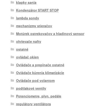
klapky sania
Kondenzátor START STOP
lambda sondy
mechanizmy stieračov
Motůrek ostrekovačov a hladinový sensor
ohrievače nafty
ostatné
ovládač okien
Ovládače a prepínače ostatné
Ovládače kúrenia klimatizácie
Ovládače pod volantom
podtlakové ventily
Potenciometre, plyn. pedále
regulátory ventilátora