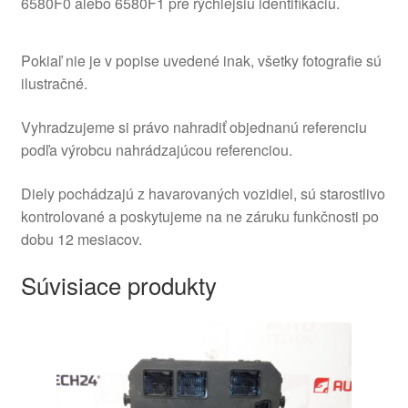
6580F0 alebo 6580F1 pre rýchlejšiu identifikáciu.
Pokiaľ nie je v popise uvedené inak, všetky fotografie sú
ilustračné.
Vyhradzujeme si právo nahradiť objednanú referenciu
podľa výrobcu nahrádzajúcou referenciou.
Diely pochádzajú z havarovaných vozidiel, sú starostlivo
kontrolované a poskytujeme na ne záruku funkčnosti po
dobu 12 mesiacov.
Súvisiace produkty