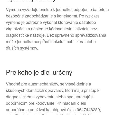
Výmena vyžaduje prístup k jednotke, odpojenie batérie a
bezpečné zaobchádzanie s konektormi. Po fyzickej
výmene je potrebné vykonať klonovanie dát alebo
virginizáciu a následné kódovanie/initializáciu cez
diagnostické nástroje. Bez správneho sprevádzkovania
môže jednotka nespĺňať funkciu imobilizéra alebo
ďalších systémov.
Pre koho je diel určený
Vhodné pre automechanikov, servisné dielne a
skúsených domácich opravárov, ktorí majú prístup k
diagnostickému vybaveniu alebo spolupracujú s
odborníkom pre kódovanie. Pri hľadaní dielu
odporúčame používať katalógové čísla 9647448280,