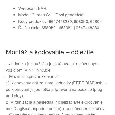
Výrobca: LEAR
Model: Citroën C5 I (Prvá generácia)
Kódy produktov: 9647448280, 6580F0, 6580F1
Ďalšie čísla: 6580F0 | 6580F1 | 9647448280
Montáž a kódovanie – dôležité
– Jednotka je použitá a je „spárovaná“ s pôvodným
vozidlom (VIN/PIN/kľúče).
– Možnosti sprevádzkovania:
1) Klonovanie dát zo starej jednotky (EEPROM/Flash) –
po klonovaní je jednotka pripravená na použitie (plug
and play).
2) Virginizácia a následná inicializácia/telekódovanie
cez DiagBox (prípadne online) + prispôsobenie kľúčov.
– Odporúča sa vykonať odborníkom so servisným