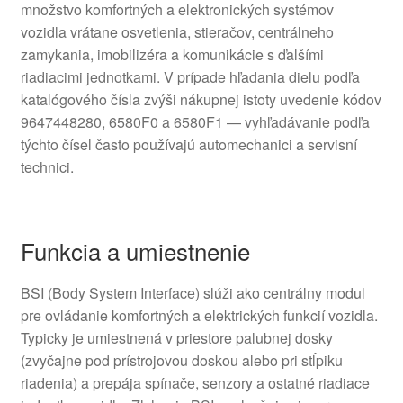
množstvo komfortných a elektronických systémov
vozidla vrátane osvetlenia, stieračov, centrálneho
zamykania, imobilizéra a komunikácie s ďalšími
riadiacimi jednotkami. V prípade hľadania dielu podľa
katalógového čísla zvýši nákupnej istoty uvedenie kódov
9647448280, 6580F0 a 6580F1 — vyhľadávanie podľa
týchto čísel často používajú automechanici a servisní
technici.
Funkcia a umiestnenie
BSI (Body System Interface) slúži ako centrálny modul
pre ovládanie komfortných a elektrických funkcií vozidla.
Typicky je umiestnená v priestore palubnej dosky
(zvyčajne pod prístrojovou doskou alebo pri stĺpiku
riadenia) a prepája spínače, senzory a ostatné riadiace