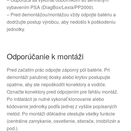
vybavením PSA (DiagBox/Lexia/PP2000).
– Pred demontážou/montážou vždy odpojte batériu a
dodržujte postup výrobcu, aby nedošlo k poškodeniu
jednotky.
Odporúčanie k montáži
Pred začatím prác odpojte záporný pól batérie. Pri
demontáži palubnej dosky alebo krytov postupujte
opatrne, aby ste nepoškodili konektory a vodiče.
Označte konektory pred odpojením pre ľahšiu montáž.
Po inštalácii je nutné vykonať klonovanie alebo
kódovanie jednotky podľa jednej z vyššie popísaných
metód. Po montáži dôkladne otestujte všetky funkcie
(centrálne zamykanie, osvetlenie, stierače, imobilizér a
pod.).