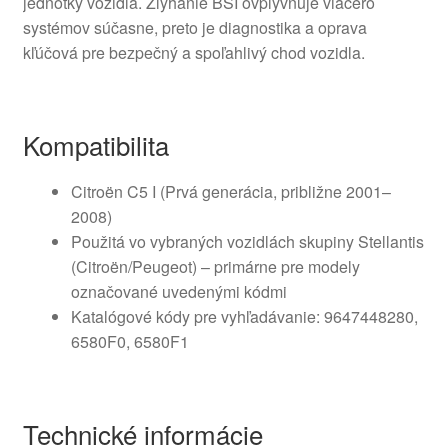
jednotky vozidla. Zlyhanie BSI ovplyvňuje viacero
systémov súčasne, preto je diagnostika a oprava
kľúčová pre bezpečný a spoľahlivý chod vozidla.
Kompatibilita
Citroën C5 I (Prvá generácia, približne 2001–
2008)
Použitá vo vybraných vozidlách skupiny Stellantis
(Citroën/Peugeot) – primárne pre modely
označované uvedenými kódmi
Katalógové kódy pre vyhľadávanie: 9647448280,
6580F0, 6580F1
Technické informácie