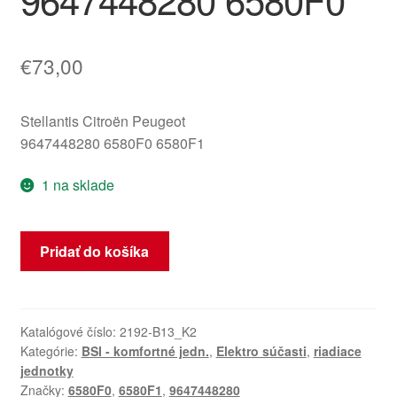
€
73,00
Stellantis Citroën Peugeot
9647448280 6580F0 6580F1
1 na sklade
množstvo
Pridať do košíka
Riadiaca
jednotka
ECU
LEAR
Katalógové číslo:
2192-B13_K2
Kategórie:
BSI - komfortné jedn.
,
Elektro súčasti
,
riadiace
BSI
jednotky
Citroën
Značky:
6580F0
,
6580F1
,
9647448280
C5