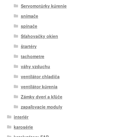
Servomotůrky kúrenie
snímače
spínače
Sťahovačky okien
štartéry
tachometre
váhy vzduchu
ventilátor chladiča
ventilátor kúrenia
Zámky dverí a kľúče
zapaľovacie moduly
interiér
karosérie