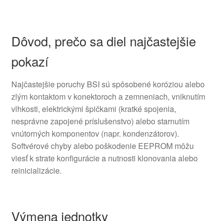
Dôvod, prečo sa diel najčastejšie
pokazí
Najčastejšie poruchy BSI sú spôsobené koróziou alebo
zlým kontaktom v konektoroch a zemneniach, vniknutím
vlhkosti, elektrickými špičkami (kratké spojenia,
nesprávne zapojené príslušenstvo) alebo starnutím
vnútorných komponentov (napr. kondenzátorov).
Softvérové chyby alebo poškodenie EEPROM môžu
viesť k strate konfigurácie a nutnosti klonovania alebo
reinicializácie.
Výmena jednotky