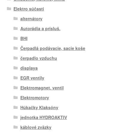
Elektro súčasti
alternátory
Autorádia a prísluš.
BHI
Čerpadlá podávacie, sacie koše
čerpadlo vzduchu
displaya
EGR ventily
Elektromagnet. ventil
Elektromotory
Húkačky Klaksóny
jednotka HYDROAKTIV
káblové zväzky