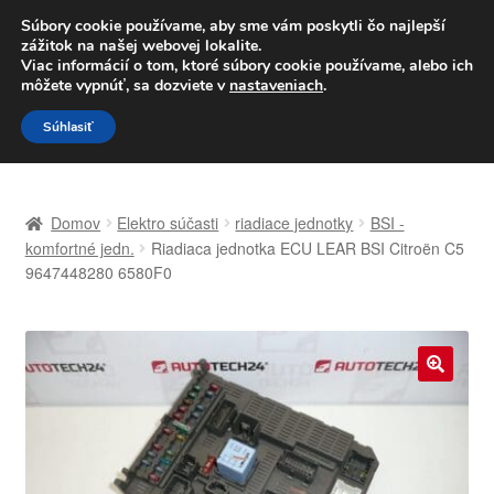
DOPRAVA od 6 EUR
Súbory cookie používame, aby sme vám poskytli čo najlepší
zážitok na našej webovej lokalite.
Po–Pi 09:00–16:00
233 221 276
Viac informácií o tom, ktoré súbory cookie používame, alebo ich
môžete vypnúť, sa dozviete v
nastaveniach
.
Preskočiť
Preskočiť
Menu
Súhlasiť
na
na
navigáciu
obsah
Domovská stránka
Domov
Elektro súčasti
riadiace jednotky
BSI -
Celosvetová preprava
komfortné jedn.
Riadiaca jednotka ECU LEAR BSI Citroën C5
9647448280 6580F0
Doprava
Kontakt
🔍
Košík
Môj účet