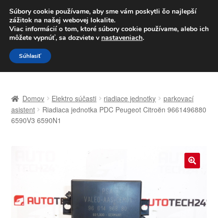
DOPRAVA od 6 EUR
Súbory cookie používame, aby sme vám poskytli čo najlepší
zážitok na našej webovej lokalite.
Po–Pi 09:00–16:00
233 221 276
Viac informácií o tom, ktoré súbory cookie používame, alebo ich
môžete vypnúť, sa dozviete v
nastaveniach
.
Preskočiť
Preskočiť
Menu
Súhlasiť
na
na
navigáciu
obsah
Domovská stránka
Domov
Elektro súčasti
riadiace jednotky
parkovací
Celosvetová preprava
asistent
Riadiaca jednotka PDC Peugeot Citroën 9661496880
6590V3 6590N1
Doprava
Kontakt
🔍
Košík
Môj účet