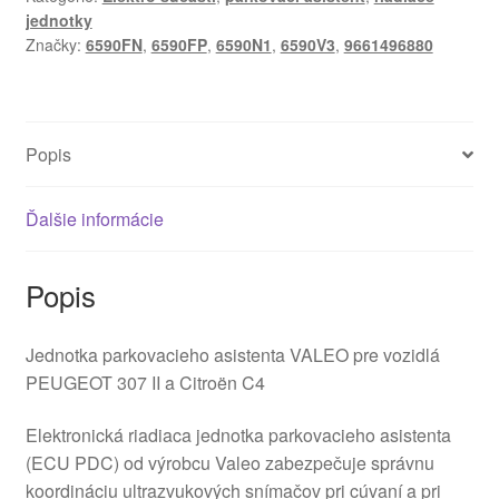
jednotky
Značky:
6590FN
,
6590FP
,
6590N1
,
6590V3
,
9661496880
Popis
Ďalšie informácie
Popis
Jednotka parkovacieho asistenta VALEO pre vozidlá
PEUGEOT 307 II a Citroën C4
Elektronická riadiaca jednotka parkovacieho asistenta
(ECU PDC) od výrobcu Valeo zabezpečuje správnu
koordináciu ultrazvukových snímačov pri cúvaní a pri