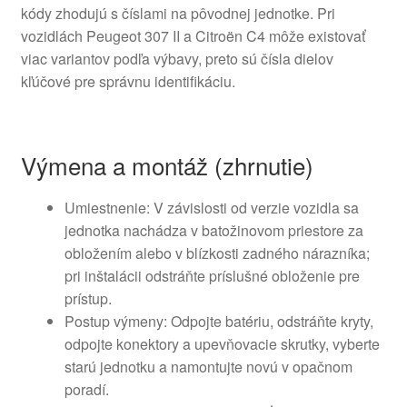
kódy zhodujú s číslami na pôvodnej jednotke. Pri
vozidlách Peugeot 307 II a Citroën C4 môže existovať
viac variantov podľa výbavy, preto sú čísla dielov
kľúčové pre správnu identifikáciu.
Výmena a montáž (zhrnutie)
Umiestnenie: V závislosti od verzie vozidla sa
jednotka nachádza v batožinovom priestore za
obložením alebo v blízkosti zadného nárazníka;
pri inštalácii odstráňte príslušné obloženie pre
prístup.
Postup výmeny: Odpojte batériu, odstráňte kryty,
odpojte konektory a upevňovacie skrutky, vyberte
starú jednotku a namontujte novú v opačnom
poradí.