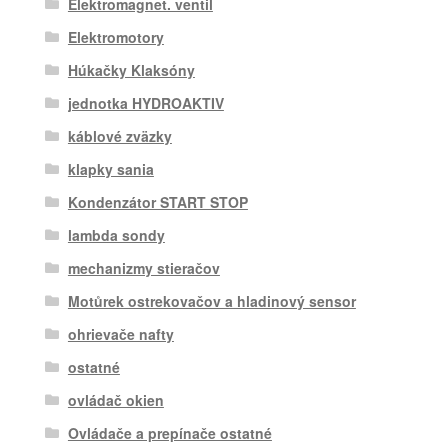
Elektromagnet. ventil
Elektromotory
Húkačky Klaksóny
jednotka HYDROAKTIV
káblové zväzky
klapky sania
Kondenzátor START STOP
lambda sondy
mechanizmy stieračov
Motůrek ostrekovačov a hladinový sensor
ohrievače nafty
ostatné
ovládač okien
Ovládače a prepínače ostatné