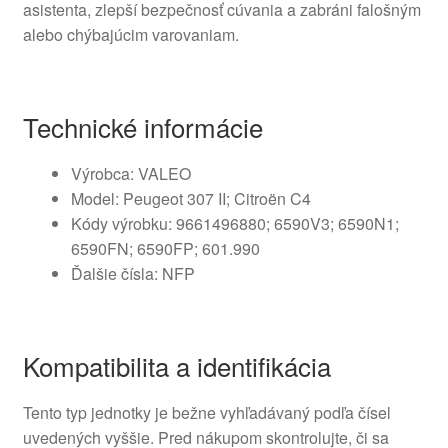
asistenta, zlepší bezpečnosť cúvania a zabráni falošným
alebo chýbajúcim varovaniam.
Technické informácie
Výrobca: VALEO
Model: Peugeot 307 II; Citroën C4
Kódy výrobku: 9661496880; 6590V3; 6590N1;
6590FN; 6590FP; 601.990
Ďalšie čísla: NFP
Kompatibilita a identifikácia
Tento typ jednotky je bežne vyhľadávaný podľa čísel
uvedených vyššie. Pred nákupom skontrolujte, či sa