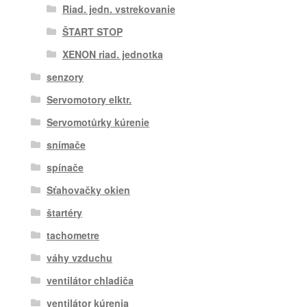
Riad. jedn. vstrekovanie
ŠTART STOP
XENON riad. jednotka
senzory
Servomotory elktr.
Servomotůrky kúrenie
snímače
spínače
Sťahovačky okien
štartéry
tachometre
váhy vzduchu
ventilátor chladiča
ventilátor kúrenia