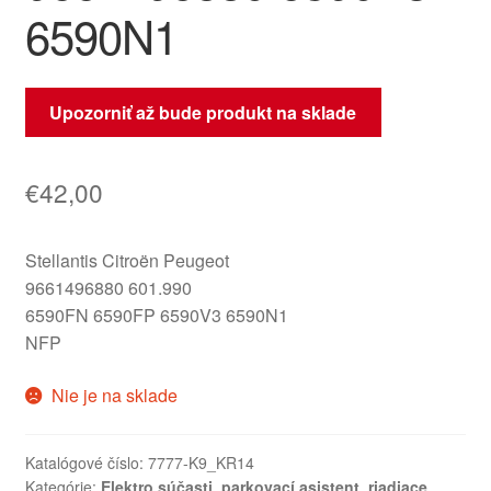
6590N1
Upozorniť až bude produkt na sklade
€
42,00
Stellantis Citroën Peugeot
9661496880 601.990
6590FN 6590FP 6590V3 6590N1
NFP
Nie je na sklade
Katalógové číslo:
7777-K9_KR14
Kategórie:
Elektro súčasti
,
parkovací asistent
,
riadiace