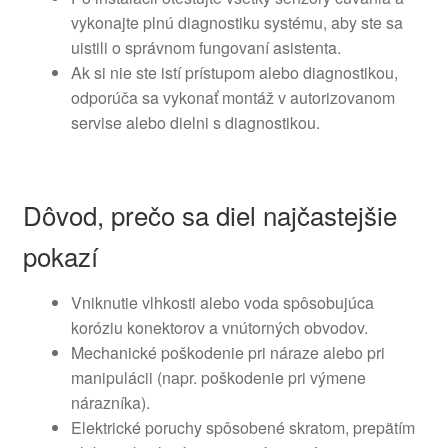
vykonajte plnú diagnostiku systému, aby ste sa
uistili o správnom fungovaní asistenta.
Ak si nie ste istí prístupom alebo diagnostikou,
odporúča sa vykonať montáž v autorizovanom
servise alebo dielni s diagnostikou.
Dôvod, prečo sa diel najčastejšie
pokazí
Vniknutie vlhkosti alebo voda spôsobujúca
koróziu konektorov a vnútorných obvodov.
Mechanické poškodenie pri náraze alebo pri
manipulácii (napr. poškodenie pri výmene
nárazníka).
Elektrické poruchy spôsobené skratom, prepätím