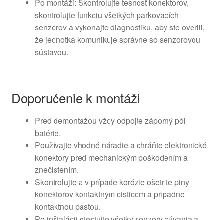
Po montáži: Skontrolujte tesnosť konektorov,
skontrolujte funkciu všetkých parkovacích
senzorov a vykonajte diagnostiku, aby ste overili,
že jednotka komunikuje správne so senzorovou
sústavou.
Doporučenie k montáži
Pred demontážou vždy odpojte záporný pól
batérie.
Používajte vhodné náradie a chráňte elektronické
konektory pred mechanickým poškodením a
znečistením.
Skontrolujte a v prípade korózie ošetrite piny
konektorov kontaktným čističom a prípadne
kontaktnou pastou.
Po inštalácii otestujte všetky senzory cúvania a