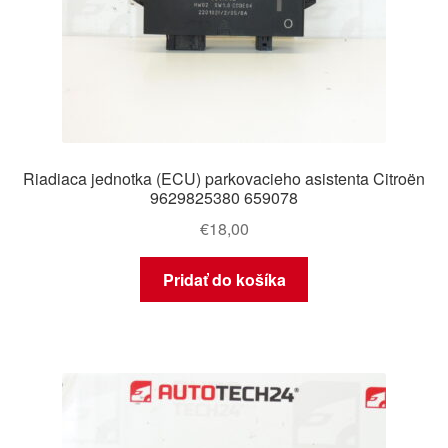
Riadiaca jednotka (ECU) parkovacieho asistenta Citroën
9629825380 659078
€
18,00
Pridať do košíka