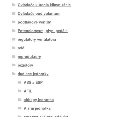
Ovládače kúrenia klimatizácie
Ovládače pod volantom
podtlakové ventily
Potenciometre, plyn. pedále
regulátory ventilátora
relé
reproduktory
rezistory
riadiace jednotky
ABS a ESP
AFIL
airbagy jednotka
Alarm jednotka
automatické prevodovky