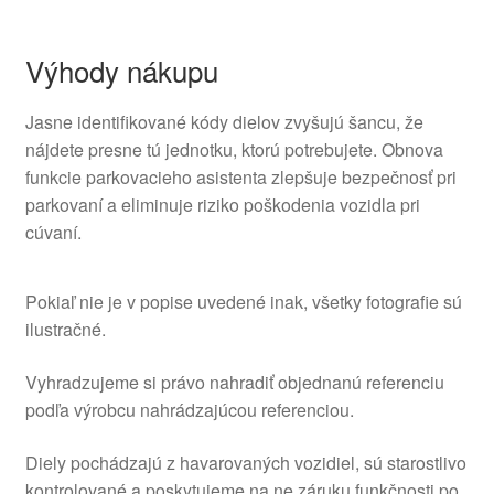
Výhody nákupu
Jasne identifikované kódy dielov zvyšujú šancu, že
nájdete presne tú jednotku, ktorú potrebujete. Obnova
funkcie parkovacieho asistenta zlepšuje bezpečnosť pri
parkovaní a eliminuje riziko poškodenia vozidla pri
cúvaní.
Pokiaľ nie je v popise uvedené inak, všetky fotografie sú
ilustračné.
Vyhradzujeme si právo nahradiť objednanú referenciu
podľa výrobcu nahrádzajúcou referenciou.
Diely pochádzajú z havarovaných vozidiel, sú starostlivo
kontrolované a poskytujeme na ne záruku funkčnosti po