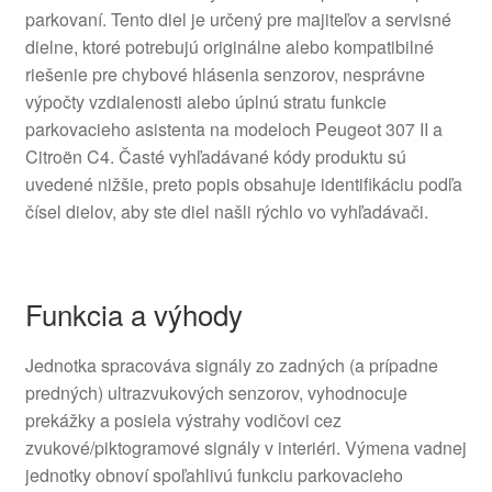
parkovaní. Tento diel je určený pre majiteľov a servisné
dielne, ktoré potrebujú originálne alebo kompatibilné
riešenie pre chybové hlásenia senzorov, nesprávne
výpočty vzdialenosti alebo úplnú stratu funkcie
parkovacieho asistenta na modeloch Peugeot 307 II a
Citroën C4. Časté vyhľadávané kódy produktu sú
uvedené nižšie, preto popis obsahuje identifikáciu podľa
čísel dielov, aby ste diel našli rýchlo vo vyhľadávači.
Funkcia a výhody
Jednotka spracováva signály zo zadných (a prípadne
predných) ultrazvukových senzorov, vyhodnocuje
prekážky a posiela výstrahy vodičovi cez
zvukové/piktogramové signály v interiéri. Výmena vadnej
jednotky obnoví spoľahlivú funkciu parkovacieho