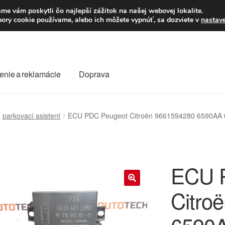
Po–Pi 09:00–16:00
23
me vám poskytli čo najlepší zážitok na našej webovej lokalite.
úbory cookie používame, alebo ich môžete vypnúť, sa dozviete v
nastav
enie a reklamácie
Doprava
oprava
Kontakt
Košík
Môj účet
O nás
Obchodné podmienky
parkovací asistent
ECU PDC Peugeot Citroën 9661594280 6590AA
Reklamace
Reklamačný poriadok
ECU 
Citro
🔍