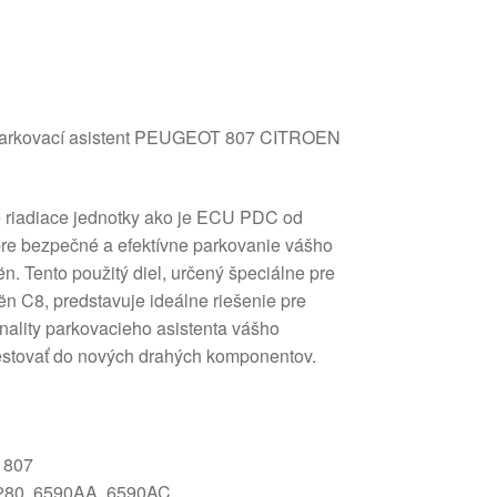
parkovací asistent PEUGEOT 807 CITROEN
é riadiace jednotky ako je ECU PDC od
re bezpečné a efektívne parkovanie vášho
n. Tento použitý diel, určený špeciálne pre
n C8, predstavuje ideálne riešenie pre
ality parkovacieho asistenta vášho
vestovať do nových drahých komponentov.
 807
80, 6590AA, 6590AC