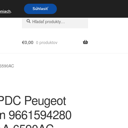
3 221 276
Súhlasiť
eniach
.
Hľadať:
Vyhľadávanie
€
0,00
0 produktov
 6590AC
PDC Peugeot
ën 9661594280