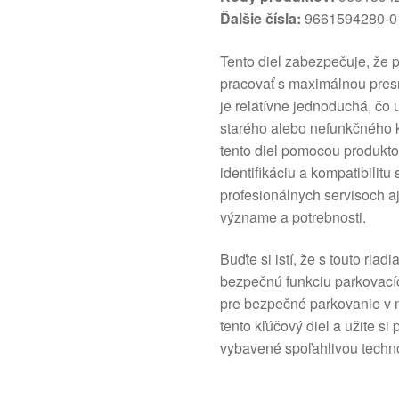
Ďalšie čísla:
9661594280-0
Tento diel zabezpečuje, že 
pracovať s maximálnou presn
je relatívne jednoduchá, čo
starého alebo nefunkčného 
tento diel pomocou produkto
identifikáciu a kompatibilitu
profesionálnych servisoch a
význame a potrebnosti.
Buďte si istí, že s touto ria
bezpečnú funkciu parkovací
pre bezpečné parkovanie v 
tento kľúčový diel a užite s
vybavené spoľahlivou techn