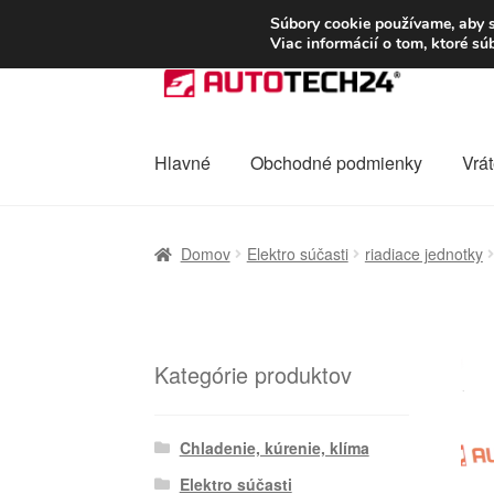
DOPRAVA od 6 EUR
Súbory cookie používame, aby s
Viac informácií o tom, ktoré s
Preskočiť
Preskočiť
na
na
navigáciu
obsah
Hlavné
Obchodné podmienky
Vrát
Domovská stránka
Celosvetová preprava
D
Domov
Elektro súčasti
riadiace jednotky
Ochrana osobních údajů
Platby
Pokladňa
Kategórie produktov
Chladenie, kúrenie, klíma
Elektro súčasti