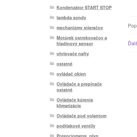
Kondenzátor START STOP
lambda sondy
Pop
mechanizmy stieračov
Motůrek ostrekovačov a
Ďalš
hladinový sensor
ohrievače nafty
ostatné
ovládač okien
Ovládače a prepínače
ostatné
Ovládače kúrenia
klimatizácie
Ovládače pod volantom
podtlakové ventily
Potenciometre, plyn.