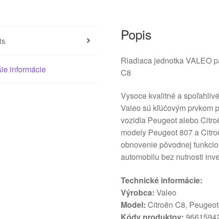
Popis
is
Riadiaca jednotka VALEO 
ie informácie
C8
Vysoce kvalitné a spoľahliv
Valeo sú kľúčovým prvkom p
vozidla Peugeot alebo Citroë
modely Peugeot 807 a Citroë
obnovenie pôvodnej funkcion
automobilu bez nutnosti in
Technické informácie:
Výrobca:
Valeo
Model:
Citroën C8, Peugeot
Kódy produktov:
96615942