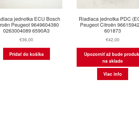
adiaca jednotka ECU Bosch
Riadiaca jednotka PDC (E
troën Peugeot 9649604380
Peugeot Citroën 9661594
0263004089 6590A3
601873
€
36,00
€
42,00
Pridať do košíka
Upozorniť až bude produk
na sklade
Viac info