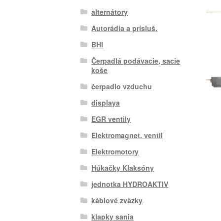
alternátory
Autorádia a prísluš.
BHI
Čerpadlá podávacie, sacie
koše
čerpadlo vzduchu
displaya
EGR ventily
Elektromagnet. ventil
Elektromotory
Húkačky Klaksóny
jednotka HYDROAKTIV
káblové zväzky
klapky sania