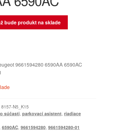
AA 6590AC
až bude produkt na sklade
Peugeot 9661594280 6590AA 6590AC
1
klade
:
8157-N5_K15
ro súčasti
,
parkovací asistent
,
riadiace
,
6590AC
,
9661594280
,
9661594280-01