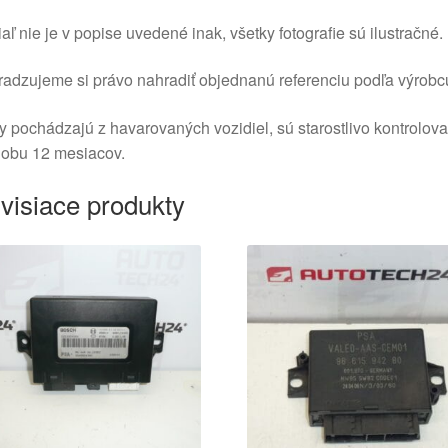
aľ nie je v popise uvedené inak, všetky fotografie sú ilustračné.
adzujeme si právo nahradiť objednanú referenciu podľa výrobc
y pochádzajú z havarovaných vozidiel, sú starostlivo kontrolov
dobu 12 mesiacov.
visiace produkty