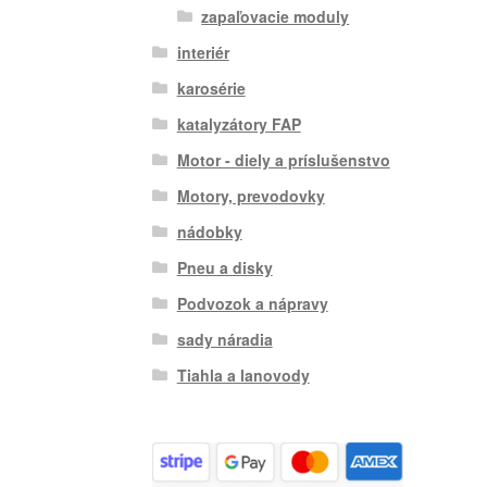
zapaľovacie moduly
interiér
karosérie
katalyzátory FAP
Motor - diely a príslušenstvo
Motory, prevodovky
nádobky
Pneu a disky
Podvozok a nápravy
sady náradia
Tiahla a lanovody