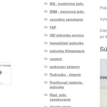
BSI - komfortné jedn.
Poki
BSM - motorová jedn.
Vyhr
centrálne zamykanie
FAP
Diel
HID jednotka xenónu
po 
Immobilizér jednotka
Sú
jednotka Klimatizácia
ostatné
parkovací asistent
Podvozku - tlmenie
Posilňovač riadenia -
jednotka
Riad. jedn.
vstrekovanie