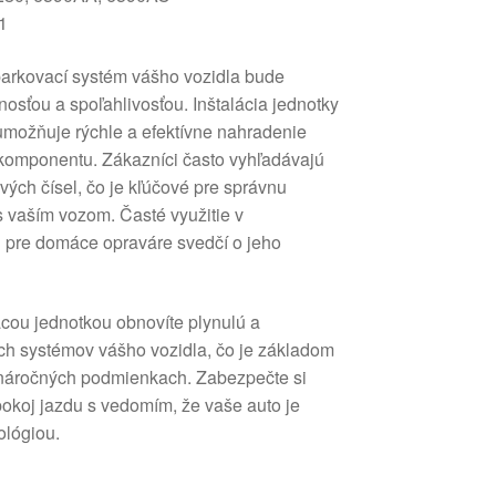
1
parkovací systém vášho vozidla bude
osťou a spoľahlivosťou. Inštalácia jednotky
 umožňuje rýchle a efektívne nahradenie
komponentu. Zákazníci často vyhľadávajú
vých čísel, čo je kľúčové pre správnu
 s vaším vozom. Časté využitie v
j pre domáce opraváre svedčí o jeho
diacou jednotkou obnovíte plynulú a
ch systémov vášho vozidla, čo je základom
náročných podmienkach. Zabezpečte si
i pokoj jazdu s vedomím, že vaše auto je
ológiou.