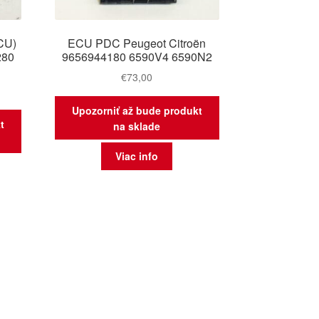
CU)
ECU PDC Peugeot Citroën
280
9656944180 6590V4 6590N2
€
73,00
Upozorniť až bude produkt
t
na sklade
Viac info