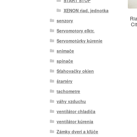
ŠTART STOP
XENON riad. jednotka
Ri
senzory
Ci
Servomotory elktr.
Servomotůrky kúrenie
snímače
spínače
Sťahovačky okien
štartéry
tachometre
váhy vzduchu
ventilátor chladiča
ventilátor kúrenia
Zámky dverí a kľúče