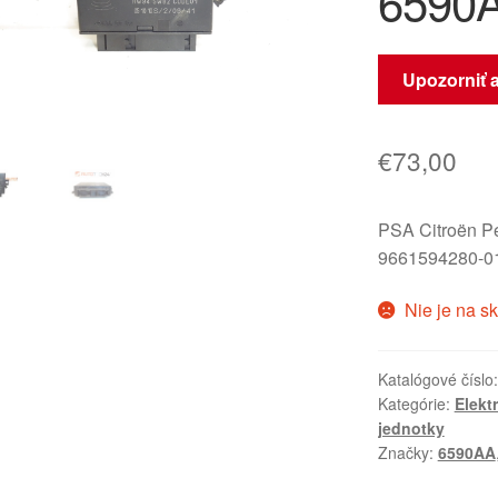
6590
Upozorniť 
€
73,00
PSA Citroën 
9661594280-0
Nie je na s
Katalógové číslo
Kategórie:
Elekt
jednotky
Značky:
6590AA