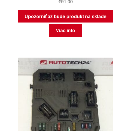
€
91,00
Upozorniť až bude produkt na sklade
Viac info