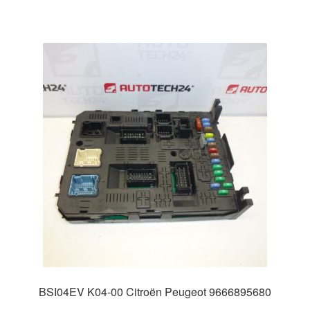
BSI04EV K04-00 Citroën Peugeot 9666895680