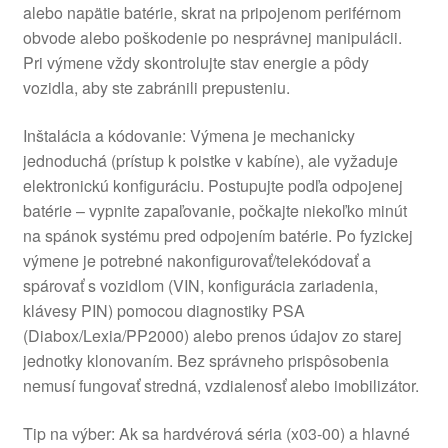
alebo napätie batérie, skrat na pripojenom periférnom
obvode alebo poškodenie po nesprávnej manipulácii.
Pri výmene vždy skontrolujte stav energie a pôdy
vozidla, aby ste zabránili prepusteniu.
Inštalácia a kódovanie: Výmena je mechanicky
jednoduchá (prístup k poistke v kabíne), ale vyžaduje
elektronickú konfiguráciu. Postupujte podľa odpojenej
batérie – vypnite zapaľovanie, počkajte niekoľko minút
na spánok systému pred odpojením batérie. Po fyzickej
výmene je potrebné nakonfigurovať/telekódovať a
spárovať s vozidlom (VIN, konfigurácia zariadenia,
klávesy PIN) pomocou diagnostiky PSA
(Diabox/Lexia/PP2000) alebo prenos údajov zo starej
jednotky klonovaním. Bez správneho prispôsobenia
nemusí fungovať stredná, vzdialenosť alebo imobilizátor.
Tip na výber: Ak sa hardvérová séria (x03-00) a hlavné