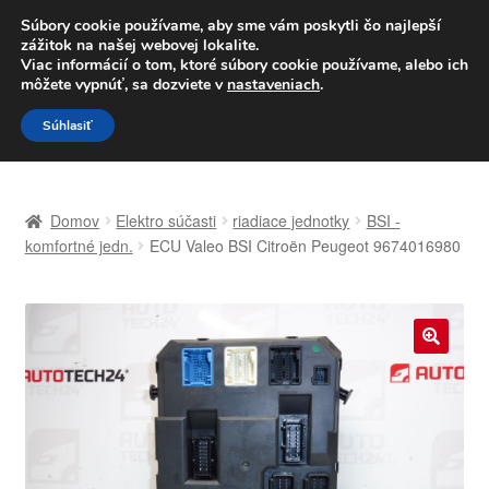
DOPRAVA od 6 EUR
Súbory cookie používame, aby sme vám poskytli čo najlepší
zážitok na našej webovej lokalite.
Po–Pi 09:00–16:00
233 221 276
Viac informácií o tom, ktoré súbory cookie používame, alebo ich
môžete vypnúť, sa dozviete v
nastaveniach
.
Preskočiť
Preskočiť
Menu
Súhlasiť
na
na
navigáciu
obsah
Domovská stránka
Domov
Elektro súčasti
riadiace jednotky
BSI -
Celosvetová preprava
komfortné jedn.
ECU Valeo BSI Citroën Peugeot 9674016980
Doprava
Kontakt
🔍
Košík
Môj účet