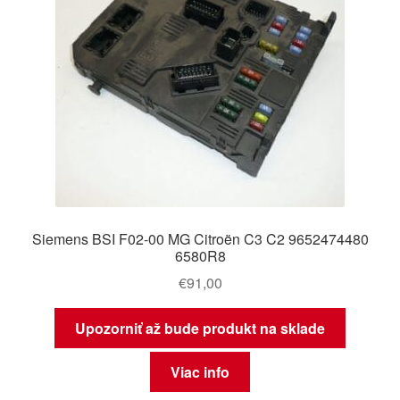
Siemens BSI F02-00 MG Citroën C3 C2 9652474480
6580R8
€
91,00
Upozorniť až bude produkt na sklade
Viac info