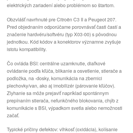
elektrických zariadení alebo problémom so štartom.
Obzvlášť navrhnuté pre Citroën C3 II a Peugeot 207.
Pred objednaním odporúčame porovnávať časti častí a
značenie hardvéru/softvéru (typ X03-00) s pôvodnou
jednotkou. Kód kódov a konektorov významne zvyšuje
istotu kompatibility.
Čo ovláda BSI: centrálne uzamknutie, diaľkové
ovládanie podľa kľúča, blikanie a osvetlenie, stierače a
podložka, na -dosky, komunikácia na zbernici
plechovky/van, ako aj imobilizér (párovanie kľúčov).
Zlyhanie sa môže prejaviť napríklad spontánnym
prepínaním stierača, nefunkčného blokovania, chýb z
komunikácie s BSI, výpadkom svetla alebo nemožnosti
začať.
Typické príčiny defektov: vlhkosť (oxidácia), kolísanie