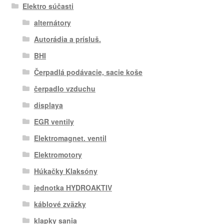
Elektro súčasti
alternátory
Autorádia a prísluš.
BHI
Čerpadlá podávacie, sacie koše
čerpadlo vzduchu
displaya
EGR ventily
Elektromagnet. ventil
Elektromotory
Húkačky Klaksóny
jednotka HYDROAKTIV
káblové zväzky
klapky sania