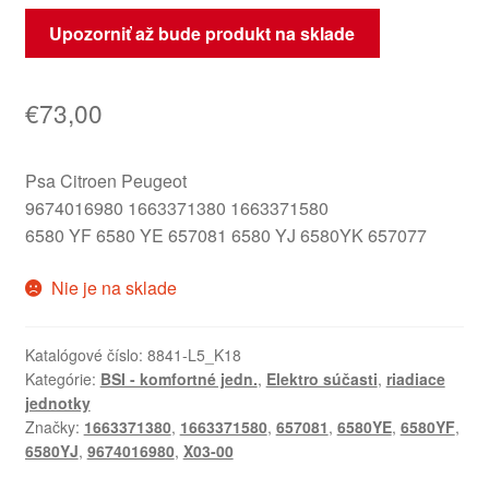
Upozorniť až bude produkt na sklade
€
73,00
Psa Citroen Peugeot
9674016980 1663371380 1663371580
6580 YF 6580 YE 657081 6580 YJ 6580YK 657077
Nie je na sklade
Katalógové číslo:
8841-L5_K18
Kategórie:
BSI - komfortné jedn.
,
Elektro súčasti
,
riadiace
jednotky
Značky:
1663371380
,
1663371580
,
657081
,
6580YE
,
6580YF
,
6580YJ
,
9674016980
,
X03-00