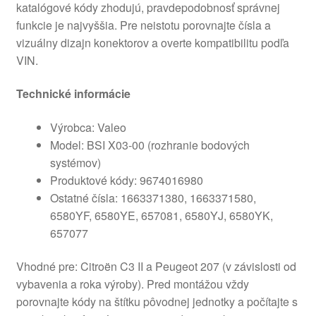
katalógové kódy zhodujú, pravdepodobnosť správnej
funkcie je najvyššia. Pre neistotu porovnajte čísla a
vizuálny dizajn konektorov a overte kompatibilitu podľa
VIN.
Technické informácie
Výrobca: Valeo
Model: BSI X03-00 (rozhranie bodových
systémov)
Produktové kódy: 9674016980
Ostatné čísla: 1663371380, 1663371580,
6580YF, 6580YE, 657081, 6580YJ, 6580YK,
657077
Vhodné pre: Citroën C3 II a Peugeot 207 (v závislosti od
vybavenia a roka výroby). Pred montážou vždy
porovnajte kódy na štítku pôvodnej jednotky a počítajte s