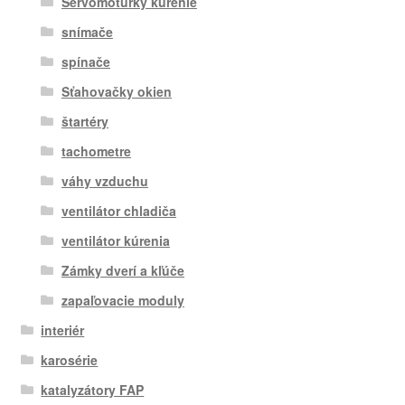
Servomotůrky kúrenie
snímače
spínače
Sťahovačky okien
štartéry
tachometre
váhy vzduchu
ventilátor chladiča
ventilátor kúrenia
Zámky dverí a kľúče
zapaľovacie moduly
interiér
karosérie
katalyzátory FAP