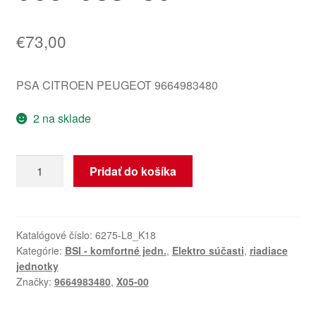
€
73,00
PSA CITROEN PEUGEOT 9664983480
2 na sklade
množstvo
Pridať do košíka
ECU
Valeo
BSI
X05-
Katalógové číslo:
6275-L8_K18
Kategórie:
BSI - komfortné jedn.
,
Elektro súčasti
,
riadiace
00
jednotky
Citroën
Značky:
9664983480
,
X05-00
Peugeot
9664983480