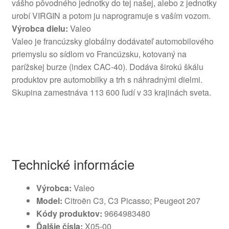
vášho pôvodného jednotky do tej našej, alebo z jednotky
urobí VIRGIN a potom ju naprogramuje s vaším vozom.
Výrobca dielu:
Valeo
Valeo je francúzsky globálny dodávateľ automobilového
priemyslu so sídlom vo Francúzsku, kotovaný na
parížskej burze (index CAC-40). Dodáva širokú škálu
produktov pre automobilky a trh s náhradnými dielmi.
Skupina zamestnáva 113 600 ľudí v 33 krajinách sveta.
Technické informácie
Výrobca:
Valeo
Model:
Citroën C3, C3 Picasso; Peugeot 207
Kódy produktov:
9664983480
Ďalšie čísla:
X05-00