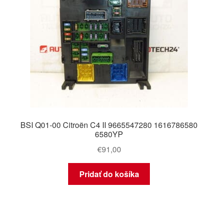
BSI Q01-00 Citroën C4 II 9665547280 1616786580
6580YP
€
91,00
Pridať do košíka