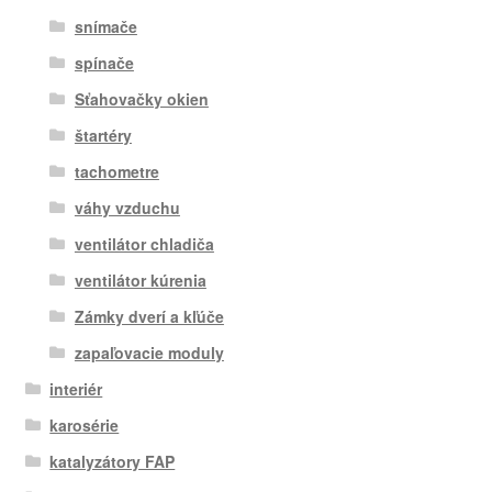
snímače
spínače
Sťahovačky okien
štartéry
tachometre
váhy vzduchu
ventilátor chladiča
ventilátor kúrenia
Zámky dverí a kľúče
zapaľovacie moduly
interiér
karosérie
katalyzátory FAP