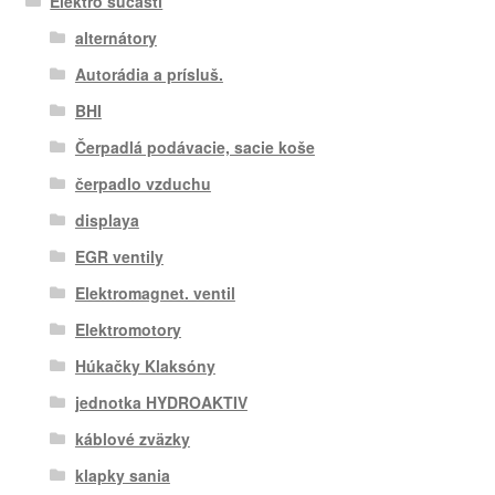
Elektro súčasti
alternátory
Autorádia a prísluš.
BHI
Čerpadlá podávacie, sacie koše
čerpadlo vzduchu
displaya
EGR ventily
Elektromagnet. ventil
Elektromotory
Húkačky Klaksóny
jednotka HYDROAKTIV
káblové zväzky
klapky sania