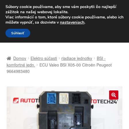
DOPRAVA od 6 EUR
Súbory cookie používame, aby sme vám poskytli čo najlepší
zážitok na našej webovej lokalite.
Po–Pi 09:00–16:00
233 221 276
Viac informácií o tom, ktoré súbory cookie používame, alebo ich
môžete vypnúť, sa dozviete v
nastaveniach
.
Preskočiť
Preskočiť
Menu
Súhlasiť
na
na
navigáciu
obsah
Domovská stránka
Domov
Elektro súčasti
riadiace jednotky
BSI -
Celosvetová preprava
komfortné jedn.
ECU Valeo BSI X05-00 Citroën Peugeot
9664983480
Doprava
Kontakt
🔍
Košík
Môj účet