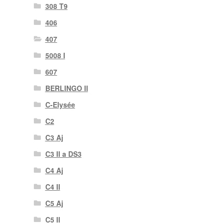
308 T9
406
407
5008 I
607
BERLINGO II
C-Elysée
C2
C3 Aj
C3 II a DS3
C4 Aj
C4 II
C5 Aj
C5 II