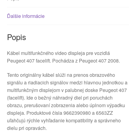
Ďalšie informácie
Popis
Kábel multifunkčného video displeja pre vozidlá
Peugeot 407 facelift. Pochádza z Peugeot 407 2008.
Tento originálny kábel slúži na prenos obrazového
signálu a riadiacich signálov medzi hlavnou jednotkou a
multifunkčným displejom v palubnej doske Peugeot 407
(facelift). Ide o bežný náhradný diel pri poruchách
obrazu, prerušovaní zobrazenia alebo úplnom výpadku
displeja. Produktové čísla 9662390980 a 6563ZZ
uľahčujú rýchle vyhľadanie kompatibility a správneho
dielu pri opravách.