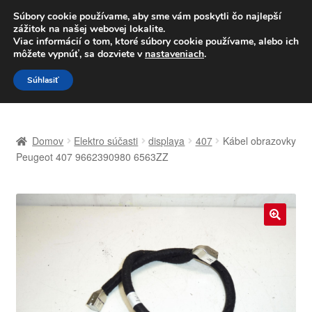
DOPRAVA od 6 EUR
Súbory cookie používame, aby sme vám poskytli čo najlepší
zážitok na našej webovej lokalite.
Po–Pi 09:00–16:00
233 221 276
Viac informácií o tom, ktoré súbory cookie používame, alebo ich
môžete vypnúť, sa dozviete v
nastaveniach
.
Preskočiť
Preskočiť
Menu
Súhlasiť
na
na
navigáciu
obsah
Domovská stránka
Domov
Elektro súčasti
displaya
407
Kábel obrazovky
Celosvetová preprava
Peugeot 407 9662390980 6563ZZ
Doprava
Kontakt
🔍
Košík
Môj účet