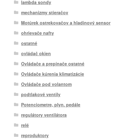
lambda sondy
mechanizmy stieračov
Motůrek ostrekovačov a hladinový sensor
ohrievače nafty
ostatné
ovládač okien
Ovládače a prepínače ostatné
Ovládače kúrenia klimatizácie
Ovládače pod volantom
podtlakové ventily
Potenciometre, plyn. pedále
regulátory ventilátora
relé
reproduktory