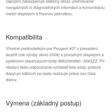
zapojení zabezpečuje stabilný obraz, prehrávanie
navigačných či diagnostických informácií a komunikáciu
medzi displejom a hlavnou jednotkou.
Kompatibilita
Vhodné predovšetkým pre Peugeot 407 v prevedení
facelift (rok výroby okolo 2008) s pôvodným displejom a
systémom obsahujúcim kódy 9662390980 / 6563ZZ. Pri
hľadaní dielu odporúčame vyhľadať tieto kódy, pretože
dopyt po kábloch sa často realizuje práve cez čísla
dielov.
Výmena (základný postup)