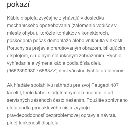
pokazí
Káble displeja zvyčajne zlyhávajú v dôsledku
mechanického opotrebovania (zalomenie vodičov v
mieste ohybu), korózie kontaktov v konektoroch,
poškodenia počas demontáže alebo vniknutia vlhkosti.
Poruchy sa prejavia prerušovaným obrazom, blikajúcim
displejom, či úplným nefunkčným zobrazením. Rýchle
vyhľadanie a výmena kábla podľa čísla dielu
(9662390980 / 6563ZZ) rieši väčšinu týchto problémov.
Ak hľadáte spoľahlivú náhradu pre svoj Peugeot 407
facelift, tento kábel s originálnym označením je pri
servisných zásahoch často riešením. Použitie správneho
dielu podľa produktového čísla zvyšuje
pravdepodobnosť bezproblémovej opravy a návratu
plnej funkčnosti displeja.