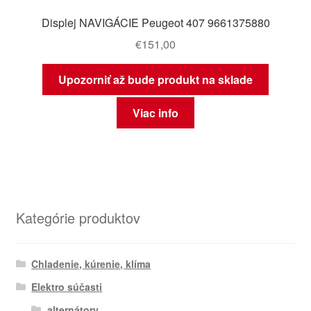
Displej NAVIGÁCIE Peugeot 407 9661375880
€
151,00
Upozorniť až bude produkt na sklade
Viac info
Kategórie produktov
Chladenie, kúrenie, klíma
Elektro súčasti
alternátory