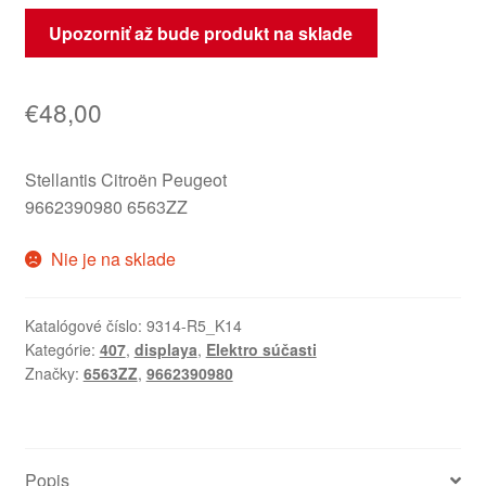
Upozorniť až bude produkt na sklade
€
48,00
Stellantis Citroën Peugeot
9662390980 6563ZZ
Nie je na sklade
Katalógové číslo:
9314-R5_K14
Kategórie:
407
,
displaya
,
Elektro súčasti
Značky:
6563ZZ
,
9662390980
Popis