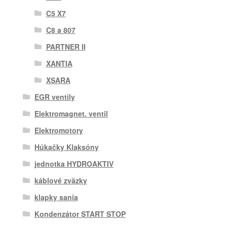
C5 X7
C8 a 807
PARTNER II
XANTIA
XSARA
EGR ventily
Elektromagnet. ventil
Elektromotory
Húkačky Klaksóny
jednotka HYDROAKTIV
káblové zväzky
klapky sania
Kondenzátor START STOP