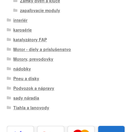
Zámky dverí a kľúče
zapaľovacie moduly
interiér
karosérie
katalyzátory FAP
Motor - diely a príslušenstvo
Motory, prevodovky
nádobky
Pneu a disky
Podvozok a nápravy
sady náradia
Tiahla a lanovody