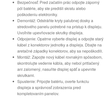
Bezpečnosť: Pred začatím prác odpojte záporný
pól batérie, aby ste predišli skratu alebo
poškodeniu elektroniky.
Demontáž: Odstráňte kryty palubnej dosky a
stredového panelu potrebné na prístup k displeju.
Uvoľnite upevňovacie skrutky displeja.
Odpojenie: Opatrne vyberte displej a odpojte starý
kábel z konektorov jednotky a displeja. Dbajte na
aretačné západky konektorov, aby sa nepoškodili.
Montáž: Zapojte nový kábel rovnakým spôsobom,
skontrolujte vedenie kábla, aby nebol pritlačený
ani zalomený, nasuňte displej späť a upevnite
skrutkami.
Spustenie: Pripojte batériu, overte funkciu
displeja a správnosť zobrazenia pred
kompletovaním panelov.