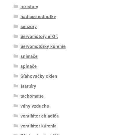
rezistory
riadiace jednotky
senzory
Servomotory elktr.
Servomotůrky kúrenie
snímače
spínače
Sťahovačky okien
štartéry
tachometre
váhy vzduchu
ventilátor chladiča
ventilátor kúrenia