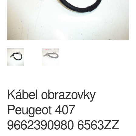
O nás
Obchodné podmienky
Ochrana osobních údajů
Platby
Pokladňa
Kábel obrazovky
Reklamace
Peugeot 407
Reklamačný poriadok
9662390980 6563ZZ