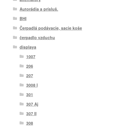
Autorádia a prísluš.
BHI
Čerpadlá podávacie, sacie koše
čerpadlo vzduchu
displaya
1007
206
207
3008 I
301
307 Aj
307 II
308