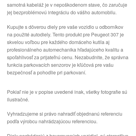
samotná kabeláž je v nepoškodenom stave, čo zaručuje
jej bezproblémovú integráciu do vášho automobilu.
Kupujte s dôverou diely pre vaše vozidlo u odborníkov
na použité autodiely. Tento produkt pre Peugeot 307 je
skvelou voľbou pre každého domáceho kutila aj
profesionálneho automechanika hľadajúceho kvalitu a
spoľahlivosť za prijateľnú cenu. Nezabudnite, že správna
funkcia parkovacích senzorov je kľúčová pre vašu
bezpečnosť a pohodlie pri parkovaní.
Pokiaľ nie je v popise uvedené inak, všetky fotografie sú
ilustračné.
Vyhradzujeme si právo nahradiť objednanú referenciu
podľa výrobcu nahrádzajúcou referenciou.
Diely pochádzajú z havarovaných vozidiel, sú starostlivo