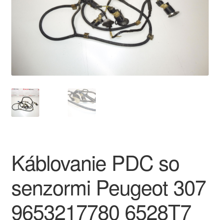
O nás
Obchodné podmienky
Ochrana osobních údajů
Platby
Pokladňa
Reklamace
Káblovanie PDC so
Reklamačný poriadok
senzormi Peugeot 307
9653217780 6528T7