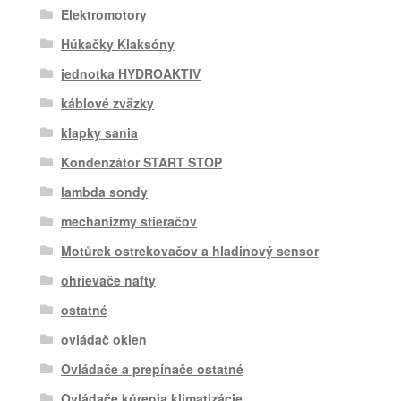
Elektromotory
Húkačky Klaksóny
jednotka HYDROAKTIV
káblové zväzky
klapky sania
Kondenzátor START STOP
lambda sondy
mechanizmy stieračov
Motůrek ostrekovačov a hladinový sensor
ohrievače nafty
ostatné
ovládač okien
Ovládače a prepínače ostatné
Ovládače kúrenia klimatizácie