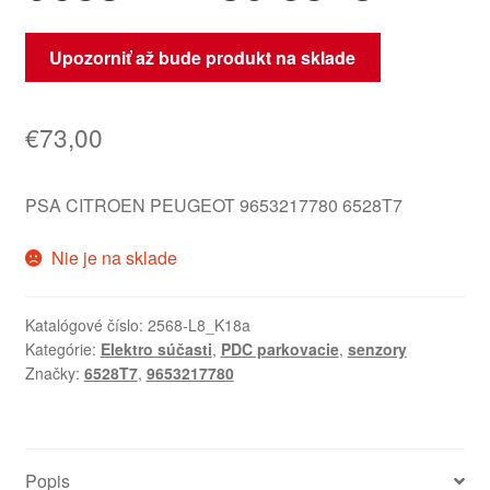
Upozorniť až bude produkt na sklade
€
73,00
PSA CITROEN PEUGEOT 9653217780 6528T7
Nie je na sklade
Katalógové číslo:
2568-L8_K18a
Kategórie:
Elektro súčasti
,
PDC parkovacie
,
senzory
Značky:
6528T7
,
9653217780
Popis