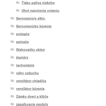
Tlaku paliva nízkeho
Uhol natočenia volantu
Servomotory elktr.
Servomotůrky kúrenie
snímače
spínače
Sťahovačky okien
štartéry
tachometre
váhy vzduchu
ventilátor chladiča
ventilátor kúrenia
Zámky dverí a kľúče
zapaľovacie moduly