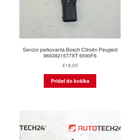
Senzor parkovania Bosch Citroën Peugeot
9663821577XT 6590F6
€
18,00
Pridať do košíka