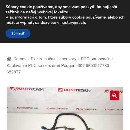
DOPRAVA od 6 EUR
Súbory cookie používame, aby sme vám poskytli čo najlepší
zážitok na našej webovej lokalite.
Po–Pi 09:00–16:00
233 221 276
Viac informácií o tom, ktoré súbory cookie používame, alebo ich
môžete vypnúť, sa dozviete v
nastaveniach
.
Preskočiť
Preskočiť
Menu
Súhlasiť
na
na
navigáciu
obsah
Domovská stránka
Domov
Elektro súčasti
senzory
PDC parkovacie
Celosvetová preprava
Káblovanie PDC so senzormi Peugeot 307 9653217780
6528T7
Doprava
Kontakt
🔍
Košík
Môj účet