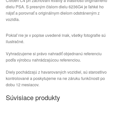
Citroën C4 pri zachovaní kvality a vlastností originálneho
dielu PSA. S presným číslom dielu 6236G4 je ľahké ho
nájsť a porovnať s originálnym dielom odstráneným z
vozidla.
Pokiaľ nie je v popise uvedené inak, všetky fotografie sú
ilustračné.
Vyhradzujeme si právo nahradiť objednanú referenciu
podľa výrobcu nahrádzajúcou referenciou.
Diely pochádzajú z havarovaných vozidiel, sú starostlivo
kontrolované a poskytujeme na ne záruku funkčnosti po
dobu 12 mesiacov.
Súvisiace produkty