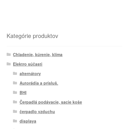
Kategórie produktov
Chladenie, kúrenie, klíma
Elektro súčasti
alternátory
Autorádia a prísluš.
BHI
Čerpadlá podávacie, sacie koše
čerpadlo vzduchu
displaya