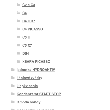
C2 a C3
C4
C4 II B7
C4 PICASSO
C5 II
C5 X7
DS4
XSARA PICASSO
jednotka HYDROAKTIV
káblové zväzky
klapky sania
Kondenzátor START STOP
lambda sondy