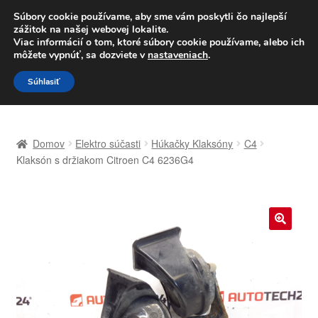
DOPRAVA od 6 EUR
Súbory cookie používame, aby sme vám poskytli čo najlepší
zážitok na našej webovej lokalite.
Po–Pi 09:00–16:00
233 221 276
Viac informácií o tom, ktoré súbory cookie používame, alebo ich
môžete vypnúť, sa dozviete v
nastaveniach
.
Preskočiť
Preskočiť
Menu
Súhlasiť
na
na
navigáciu
obsah
Domovská stránka
Domov
Elektro súčasti
Húkačky Klaksóny
C4
Celosvetová preprava
Klaksón s držiakom Citroen C4 6236G4
Doprava
Kontakt
🔍
Košík
Môj účet