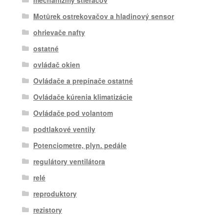
mechanizmy stieračov
Motůrek ostrekovačov a hladinový sensor
ohrievače nafty
ostatné
ovládač okien
Ovládače a prepínače ostatné
Ovládače kúrenia klimatizácie
Ovládače pod volantom
podtlakové ventily
Potenciometre, plyn. pedále
regulátory ventilátora
relé
reproduktory
rezistory