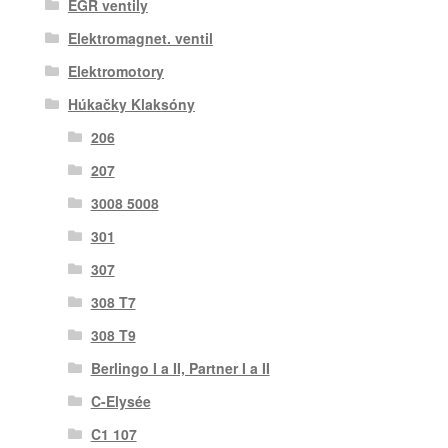
EGR ventily
Elektromagnet. ventil
Elektromotory
Húkačky Klaksóny
206
207
3008 5008
301
307
308 T7
308 T9
Berlingo I a II, Partner I a II
C-Elysée
C1 107