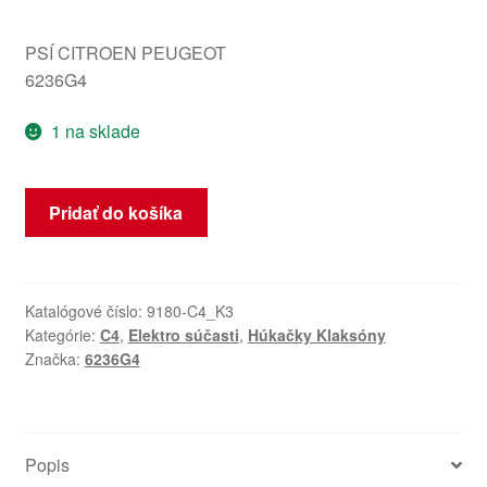
PSÍ CITROEN PEUGEOT
6236G4
1 na sklade
množstvo
Pridať do košíka
Klaksón
s
držiakom
Citroen
Katalógové číslo:
9180-C4_K3
Kategórie:
C4
,
Elektro súčasti
,
Húkačky Klaksóny
C4
Značka:
6236G4
6236G4
Popis