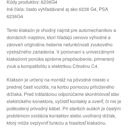
Kódy produktov: 6236G4
Iné čísla: často vyhľadávané aj ako 6236 G4, PSA
6236G4
Tento klaksón je vhodný najmä pre automechanikov a
domácich majstrov, ktorí hľadajú cenovo výhodné a
zároveň originálne riešenie nefunkčnosti zvukového
výstražného zariadenia. V porovnaní s univerzálnymi
klaksónmi ponúka správne prispôsobenie, primeraný
zvuk a kompatibilitu s elektrikou Citroënu C4.
Klaksón je určený na montáž na pôvodné miesto v
prednej časti vozidla, na korbu pomocou priloženého
držiaka. Pred inštaláciou odporúčame skontrolovať stav
elektrického konektora, vyčistiť kontakty a overiť, či nie je
poškodený prívodný kábel. Pri starších autách je častým
problémom oxidácia kontaktov alebo uvoľnený držiak,
ktorý môže ovplyvniť funkciu a hlasitosť klaksónu.