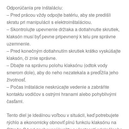
Odporúčania pre inštaláciu:
– Pred prácou vždy odpojte batériu, aby ste predišli
skratu pri manipulácii s elektroinštaláciou.
– Skontrolujte upevnenie držiaka a dotiahnutie skrutiek,
klaksón musí byť pevne pripevnený k telu pre správne
uzemnenie.
– Pred konečným dotiahnutím skrutiek krátko vyskúšajte
klaksón, či znie správne.
– Dbajte na správnu polohu klaksónu (odtok vody
smerom dole), aby do neho nezatekala a predĺžila jeho
životnosť.
– Počas inštalácie neskrúcajte vedenie a zabráňte
kontaktu vodičov s ostrými hranami alebo pohyblivými
časťami.
Tento diel je ideálnou voľbou v situácii, keď potrebujete
rýchlo a ekonomicky obnoviť plnú funkciu klaksónu na