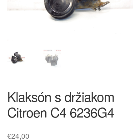
O nás
Obchodné podmienky
Ochrana osobních údajů
Platby
Pokladňa
Klaksón s držiakom
Reklamace
Citroen C4 6236G4
Reklamačný poriadok
€
24,00