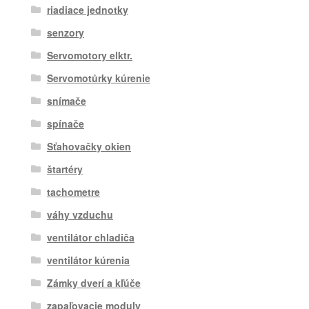
riadiace jednotky
senzory
Servomotory elktr.
Servomotůrky kúrenie
snímače
spínače
Sťahovačky okien
štartéry
tachometre
váhy vzduchu
ventilátor chladiča
ventilátor kúrenia
Zámky dverí a kľúče
zapaľovacie moduly