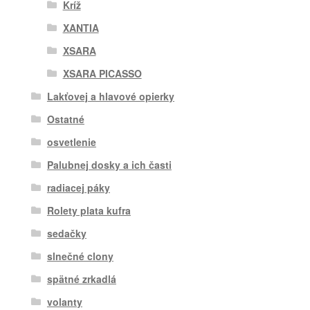
Kríž
XANTIA
XSARA
XSARA PICASSO
Lakťovej a hlavové opierky
Ostatné
osvetlenie
Palubnej dosky a ich časti
radiacej páky
Rolety plata kufra
sedačky
slnečné clony
spätné zrkadlá
volanty