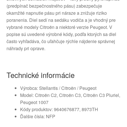
(predpínač bezpečnostného pásu) zabezpečuje
okamžité napnutie pásu pri náraze a znižuje riziko
poranenia. Diel sedí na sedáku vodiča a je vhodný pre
vybrané modely Citroën a niektoré verzie Peugeot. V
popise sú uvedené výrobné kódy, podľa ktorých sa diel
často vyhľadáva, čo uľahčuje rýchle nájdenie správnej
náhrady pri oprave.
Technické informácie
Výrobca: Stellantis / Citroën / Peugeot
Model: Citroën C2, Citroën C3, Citroën C3 Pluriel,
Peugeot 1007
Kódy produktov: 9640676877, 8973TH
Ďalšie čísla: NFP