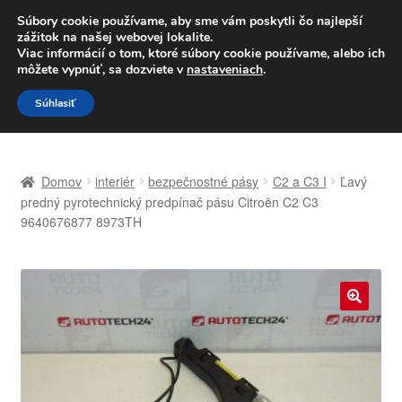
DOPRAVA od 6 EUR
Súbory cookie používame, aby sme vám poskytli čo najlepší
zážitok na našej webovej lokalite.
Po–Pi 09:00–16:00
233 221 276
Viac informácií o tom, ktoré súbory cookie používame, alebo ich
môžete vypnúť, sa dozviete v
nastaveniach
.
Preskočiť
Preskočiť
Menu
Súhlasiť
na
na
navigáciu
obsah
Domovská stránka
Domov
interiér
bezpečnostné pásy
C2 a C3 I
Ľavý
Celosvetová preprava
predný pyrotechnický predpínač pásu Citroën C2 C3
9640676877 8973TH
Doprava
Kontakt
🔍
Košík
Môj účet