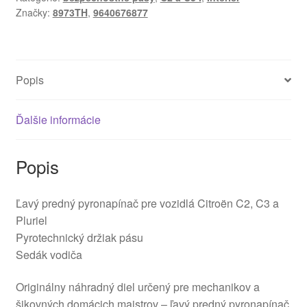
Značky:
8973TH
,
9640676877
Popis
Ďalšie informácie
Popis
Ľavý predný pyronapínač pre vozidlá Citroën C2, C3 a
Pluriel
Pyrotechnický držiak pásu
Sedák vodiča
Originálny náhradný diel určený pre mechanikov a
šikovných domácich majstrov – ľavý predný pyronapínač