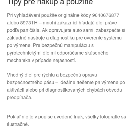
Tipy pre nákup a použitie
Pri vyhľadávaní použite originálne kódy 9640676877
alebo 8973TH – mnohí zákazníci hľadajú diel práve
podľa part čísla. Ak opravujete auto sami, zabezpečte si
základné nástroje a diagnostiku pre overenie systému
po výmene. Pre bezpečnú manipuláciu s
pyrotechnickými dielmi odporúčame skúseného
mechanika v prípade nejasností.
Vhodný diel pre rýchlu a bezpečnú opravu
bezpečnostného pásu – ideálne riešenie pri výmene po
aktivácii alebo pri diagnostikovaných chybách obvodu
predpínača.
Pokiaľ nie je v popise uvedené inak, všetky fotografie sú
ilustračné.