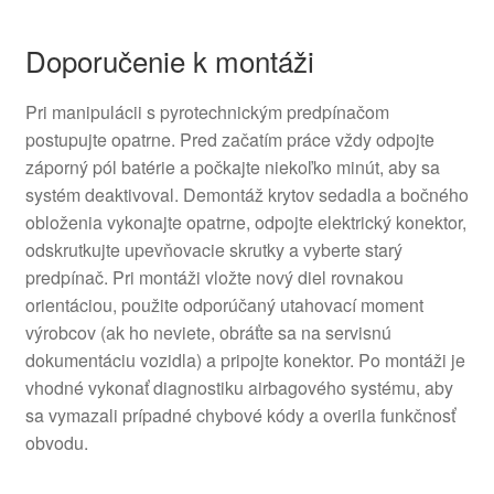
Doporučenie k montáži
Pri manipulácii s pyrotechnickým predpínačom
postupujte opatrne. Pred začatím práce vždy odpojte
záporný pól batérie a počkajte niekoľko minút, aby sa
systém deaktivoval. Demontáž krytov sedadla a bočného
obloženia vykonajte opatrne, odpojte elektrický konektor,
odskrutkujte upevňovacie skrutky a vyberte starý
predpínač. Pri montáži vložte nový diel rovnakou
orientáciou, použite odporúčaný utahovací moment
výrobcov (ak ho neviete, obráťte sa na servisnú
dokumentáciu vozidla) a pripojte konektor. Po montáži je
vhodné vykonať diagnostiku airbagového systému, aby
sa vymazali prípadné chybové kódy a overila funkčnosť
obvodu.