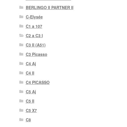
BERLINGO II PARTNER II
C-Elysée
C1 a 107
C2 a C3 I
C3 II (A51)
C3 Picasso
C4 Aj
C4 II
C4 PICASSO
C5 Aj
C5 II
C5 X7
C8