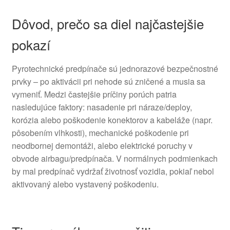
Dôvod, prečo sa diel najčastejšie
pokazí
Pyrotechnické predpínače sú jednorazové bezpečnostné
prvky – po aktivácii pri nehode sú zničené a musia sa
vymeniť. Medzi častejšie príčiny porúch patria
nasledujúce faktory: nasadenie pri náraze/deploy,
korózia alebo poškodenie konektorov a kabeláže (napr.
pôsobením vlhkosti), mechanické poškodenie pri
neodbornej demontáži, alebo elektrické poruchy v
obvode airbagu/predpínača. V normálnych podmienkach
by mal predpínač vydržať životnosť vozidla, pokiaľ nebol
aktivovaný alebo vystavený poškodeniu.