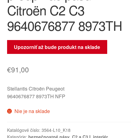
Citroën C2 C3
9640676877 8973TH
Upozorniť až bude produkt na sklade
€
91,00
Stellantis Citroën Peugeot
9640676877 8973TH NFP
Nie je na sklade
Katalógové číslo:
3564-L10_K18
Kategórie:
bezpečnostné pásy
,
C2 a C3 I
,
interiér