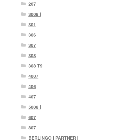
207
3008 I
301
306
307
308
308 T9
4007
406
407
5008 I
607
807
BERLINGO I PARTNER I