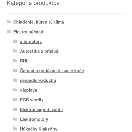
Kategórie produktov
Chladenie, kúrenie, klíma
Elektro súčasti
alternátory
Autorádia a prísluš.
BHI
Čerpadlá podávacie, sacie koše
čerpadlo vzduchu
displaya
EGR ventily
Elektromagnet. ventil
Elektromotory
Húkačky Klaksóny