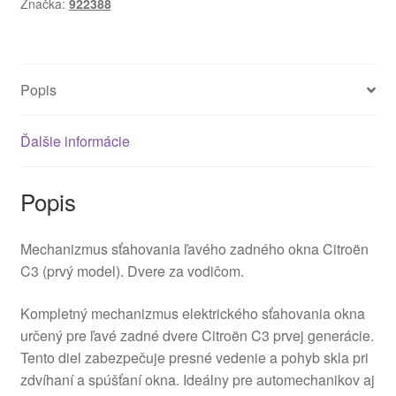
Značka:
922388
Citroën
C3
922388
Popis
Ďalšie informácie
Popis
Mechanizmus sťahovania ľavého zadného okna Citroën
C3 (prvý model). Dvere za vodičom.
Kompletný mechanizmus elektrického sťahovania okna
určený pre ľavé zadné dvere Citroën C3 prvej generácie.
Tento diel zabezpečuje presné vedenie a pohyb skla pri
zdvíhaní a spúšťaní okna. Ideálny pre automechanikov aj