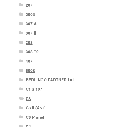
207
3008
307 Aj
307 II
308
308 T9
407
5008
BERLINGO PARTNER I a II
C1 a 107
C3
C3 II (A51)
C3 Pluriel
C4