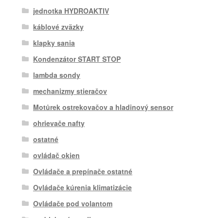
jednotka HYDROAKTIV
káblové zväzky
klapky sania
Kondenzátor START STOP
lambda sondy
mechanizmy stieračov
Motůrek ostrekovačov a hladinový sensor
ohrievače nafty
ostatné
ovládač okien
Ovládače a prepínače ostatné
Ovládače kúrenia klimatizácie
Ovládače pod volantom