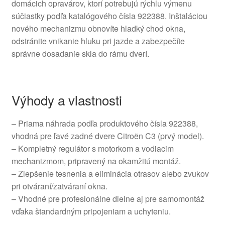
domácich opravárov, ktorí potrebujú rýchlu výmenu
súčiastky podľa katalógového čísla 922388. Inštaláciou
nového mechanizmu obnovíte hladký chod okna,
odstránite vnikanie hluku pri jazde a zabezpečíte
správne dosadanie skla do rámu dverí.
Výhody a vlastnosti
– Priama náhrada podľa produktového čísla 922388,
vhodná pre ľavé zadné dvere Citroën C3 (prvý model).
– Kompletný regulátor s motorkom a vodiacim
mechanizmom, pripravený na okamžitú montáž.
– Zlepšenie tesnenia a eliminácia otrasov alebo zvukov
pri otváraní/zatváraní okna.
– Vhodné pre profesionálne dielne aj pre samomontáž
vďaka štandardným pripojeniam a uchyteniu.