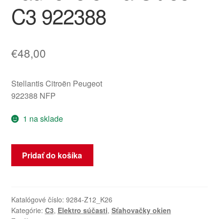
C3 922388
€
48,00
Stellantis Citroën Peugeot
922388 NFP
1 na sklade
množstvo
Pridať do košíka
Mechanizmus
sťahovania
ľavého
zadného
Katalógové číslo:
9284-Z12_K26
Kategórie:
C3
,
Elektro súčasti
,
Sťahovačky okien
okna