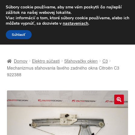
DOPRAVA od 6 EUR
Súbory cookie používame, aby sme vám poskytli čo najlepší
zážitok na našej webovej lokalite.
Po–Pi 09:00–16:00
233 221 276
Viac informácií o tom, ktoré súbory cookie používame, alebo ich
môžete vypnúť, sa dozviete v
nastaveniach
.
Preskočiť
Preskočiť
Menu
Súhlasiť
na
na
navigáciu
obsah
Domovská stránka
Domov
Elektro súčasti
Sťahovačky okien
C3
Celosvetová preprava
Mechanizmus sťahovania ľavého zadného okna Citroën C3
922388
Doprava
Kontakt
🔍
Košík
Môj účet