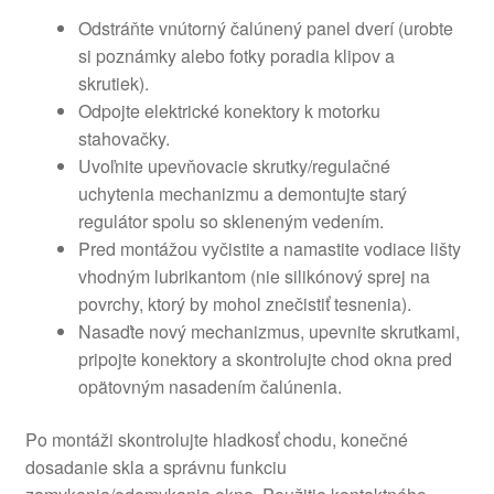
Odstráňte vnútorný čalúnený panel dverí (urobte
si poznámky alebo fotky poradia klipov a
skrutiek).
Odpojte elektrické konektory k motorku
stahovačky.
Uvoľnite upevňovacie skrutky/regulačné
uchytenia mechanizmu a demontujte starý
regulátor spolu so skleneným vedením.
Pred montážou vyčistite a namastite vodiace lišty
vhodným lubrikantom (nie silikónový sprej na
povrchy, ktorý by mohol znečistiť tesnenia).
Nasaďte nový mechanizmus, upevnite skrutkami,
pripojte konektory a skontrolujte chod okna pred
opätovným nasadením čalúnenia.
Po montáži skontrolujte hladkosť chodu, konečné
dosadanie skla a správnu funkciu