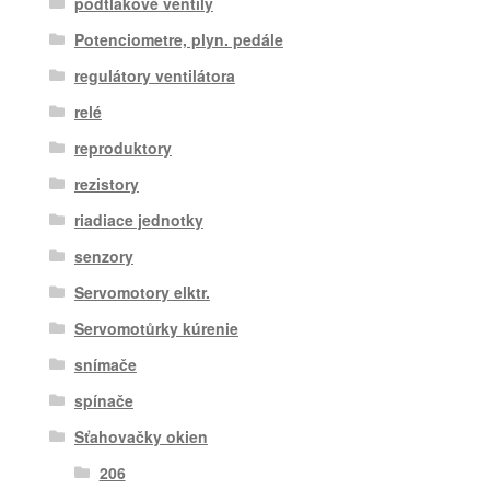
podtlakové ventily
Potenciometre, plyn. pedále
regulátory ventilátora
relé
reproduktory
rezistory
riadiace jednotky
senzory
Servomotory elktr.
Servomotůrky kúrenie
snímače
spínače
Sťahovačky okien
206