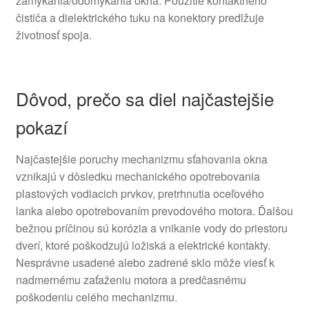
zamykania/odomykania okna. Použitie kontaktného
čističa a dielektrického tuku na konektory predlžuje
životnosť spoja.
Dôvod, prečo sa diel najčastejšie
pokazí
Najčastejšie poruchy mechanizmu sťahovania okna
vznikajú v dôsledku mechanického opotrebovania
plastových vodiacich prvkov, pretrhnutia oceľového
lanka alebo opotrebovaním prevodového motora. Ďalšou
bežnou príčinou sú korózia a vnikanie vody do priestoru
dverí, ktoré poškodzujú ložiská a elektrické kontakty.
Nesprávne usadené alebo zadrené sklo môže viesť k
nadmernému zaťaženiu motora a predčasnému
poškodeniu celého mechanizmu.