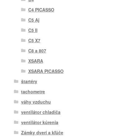
C4 PICASSO
C5 Aj
C5 II
C5 X7
C8 a 807
XSARA
XSARA PICASSO
štartéry
tachometre
váhy vzduchu
ventilátor chladiča
ventilátor kúrenia
Zámky dverí a kľúče