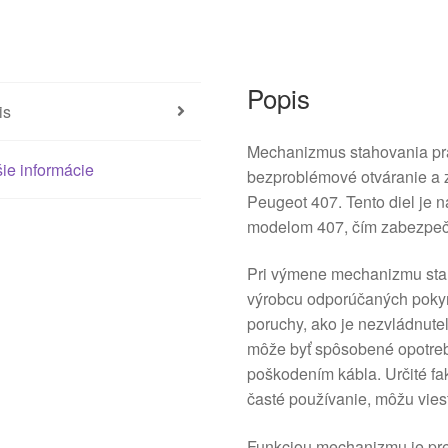
Popis
is
Mechanizmus stahovania pr
ie informácie
bezproblémové otváranie a 
Peugeot 407. Tento diel je n
modelom 407, čím zabezpečuj
Pri výmene mechanizmu stah
výrobcu odporúčaných pokyn
poruchy, ako je nezvládnute
môže byť spôsobené opotreb
poškodením kábla. Určité fa
časté používanie, môžu vies
Funkciou mechanizmu je pre