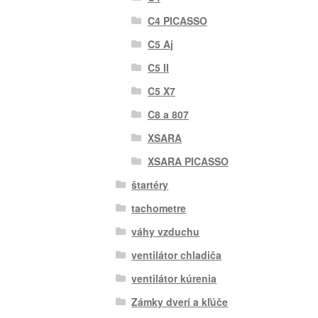
C4 PICASSO
C5 Aj
C5 II
C5 X7
C8 a 807
XSARA
XSARA PICASSO
štartéry
tachometre
váhy vzduchu
ventilátor chladiča
ventilátor kúrenia
Zámky dverí a kľúče