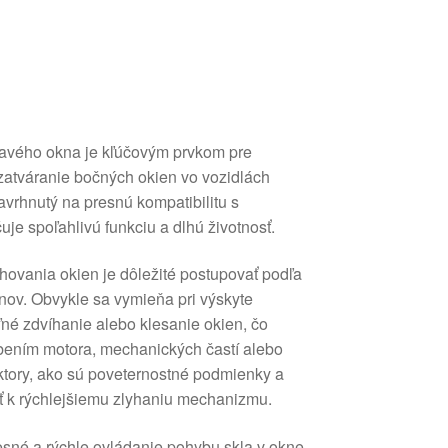
avého okna je kľúčovým prvkom pre
zatváranie bočných okien vo vozidlách
avrhnutý na presnú kompatibilitu s
e spoľahlivú funkciu a dlhú životnosť.
ovania okien je dôležité postupovať podľa
ov. Obvykle sa vymieňa pri výskyte
ľné zdvíhanie alebo klesanie okien, čo
ením motora, mechanických častí alebo
ktory, ako sú poveternostné podmienky a
ť k rýchlejšiemu zlyhaniu mechanizmu.
sné a rýchle ovládanie pohybu skla v okne