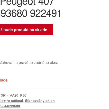
Peugeot 407
93680 922491
až bude produkt na sklade
ťahovania pravého zadného okna
7
klade
:
3914-AA20_K30
lektro súčasti
,
Sťahovačky okien
,
9644893680