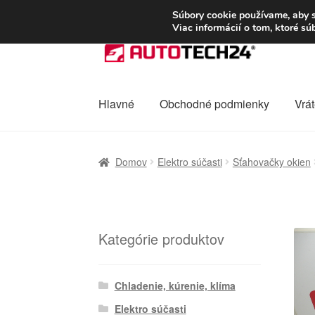
DOPRAVA od 6 EUR
Súbory cookie používame, aby s
Viac informácií o tom, ktoré s
Preskočiť
Preskočiť
na
na
navigáciu
obsah
Hlavné
Obchodné podmienky
Vrát
Domovská stránka
Celosvetová preprava
D
Domov
Elektro súčasti
Sťahovačky okien
Ochrana osobních údajů
Platby
Pokladňa
Kategórie produktov
Chladenie, kúrenie, klíma
Elektro súčasti