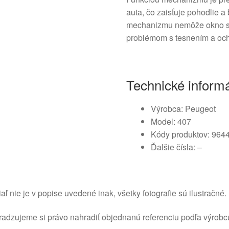
auta, čo zaisťuje pohodlie 
mechanizmu nemôže okno sp
problémom s tesnením a oc
Technické inform
Výrobca: Peugeot
Model: 407
Kódy produktov: 964
Ďalšie čísla: –
aľ nie je v popise uvedené inak, všetky fotografie sú ilustračné.
adzujeme si právo nahradiť objednanú referenciu podľa výrobc