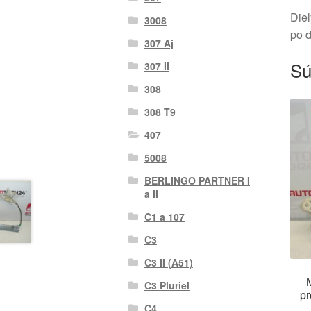
Diel
3008
po 
307 Aj
Sú
307 II
308
308 T9
407
5008
BERLINGO PARTNER I
a II
C1 a 107
C3
C3 II (A51)
C3 Pluriel
p
C4