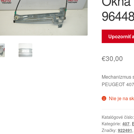
Okna 
96448
Upozorniť 
€
30,00
Mechanizmus s
PEUGEOT 40
Nie je na s
Katalógové číslo
Kategórie:
407
,
E
Značky:
922491