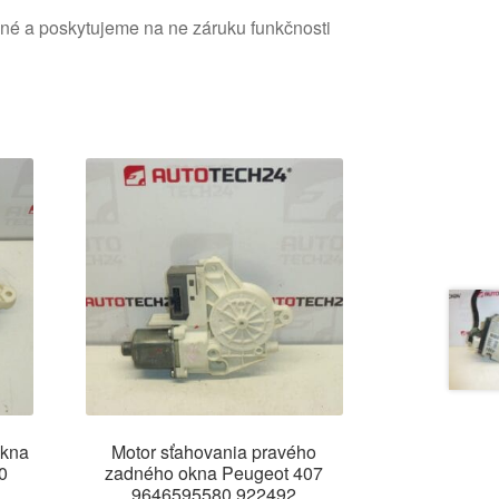
ané a poskytujeme na ne záruku funkčnosti
okna
Motor sťahovania pravého
0
zadného okna Peugeot 407
9646595580 922492