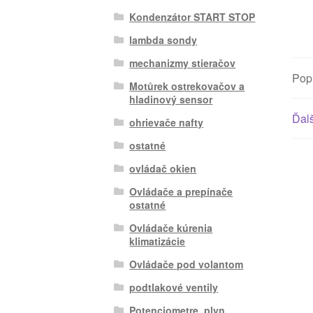
Kondenzátor START STOP
lambda sondy
mechanizmy stieračov
Pop
Motůrek ostrekovačov a
hladinový sensor
Ďalš
ohrievače nafty
ostatné
ovládač okien
Ovládače a prepínače
ostatné
Ovládače kúrenia
klimatizácie
Ovládače pod volantom
podtlakové ventily
Potenciometre, plyn.