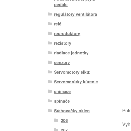
pedále
regulátory ventilátora
relé
reproduktory
rezistory
riadiace jednotky
senzory
Servomotory elktr.
Servomotůrky kúrenie
snímače
spínače
Poki
Sťahovačky okien
206
Vyhr
207