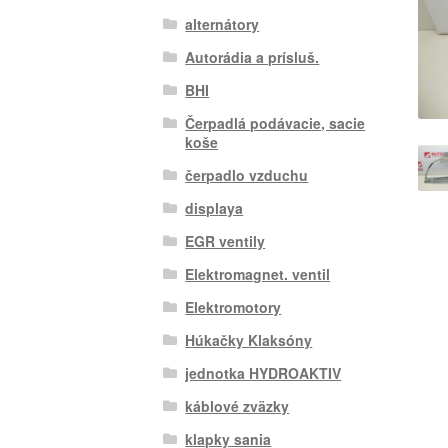
alternátory
Autorádia a prísluš.
BHI
Čerpadlá podávacie, sacie
koše
čerpadlo vzduchu
displaya
EGR ventily
Elektromagnet. ventil
Elektromotory
Húkačky Klaksóny
jednotka HYDROAKTIV
káblové zväzky
klapky sania