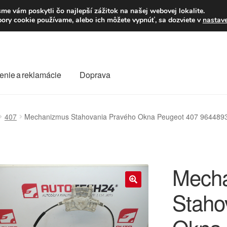
Po–Pi 09:00–16:00
23
me vám poskytli čo najlepší zážitok na našej webovej lokalite.
úbory cookie používame, alebo ich môžete vypnúť, sa dozviete v
nastav
enie a reklamácie
Doprava
oprava
Kontakt
Košík
Môj účet
O nás
Obchodné podmienky
407
Mechanizmus Stahovania Pravého Okna Peugeot 407 964489
Reklamace
Reklamačný poriadok
Mech
Staho
🔍