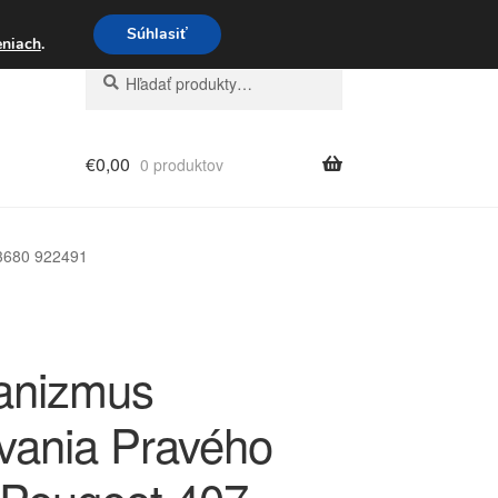
3 221 276
Súhlasiť
eniach
.
Hľadať:
Vyhľadávanie
€
0,00
0 produktov
3680 922491
anizmus
vania Pravého