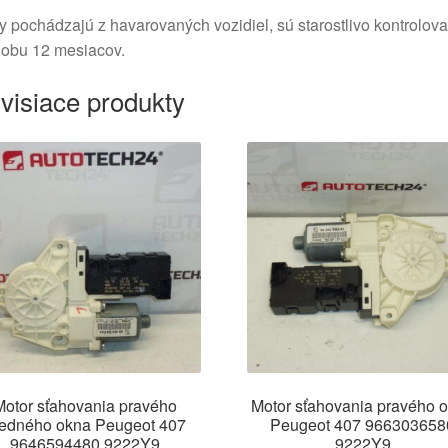
y pochádzajú z havarovaných vozidiel, sú starostlivo kontrolov
dobu 12 mesiacov.
visiace produkty
Motor sťahovania pravého
Motor sťahovania pravého 
redného okna Peugeot 407
Peugeot 407 966303658
9646594480 9222Y9
9222Y9