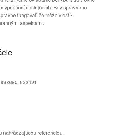
a bezpečnosť cestujúcich. Bez správneho
rávne fungovať, čo môže viesť k
hrannými aspektami.
ácie
4893680, 922491
u nahrádzajúcou referenciou.