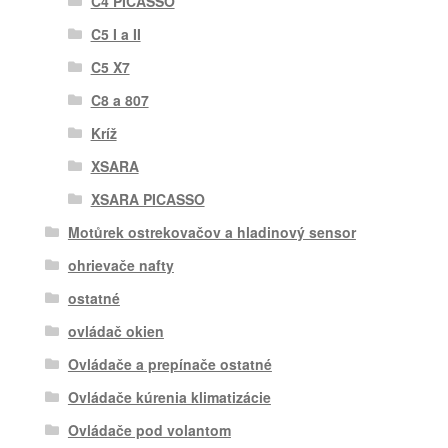
C4 PICASSO
C5 I a II
C5 X7
C8 a 807
Kríž
XSARA
XSARA PICASSO
Motůrek ostrekovačov a hladinový sensor
ohrievače nafty
ostatné
ovládač okien
Ovládače a prepínače ostatné
Ovládače kúrenia klimatizácie
Ovládače pod volantom