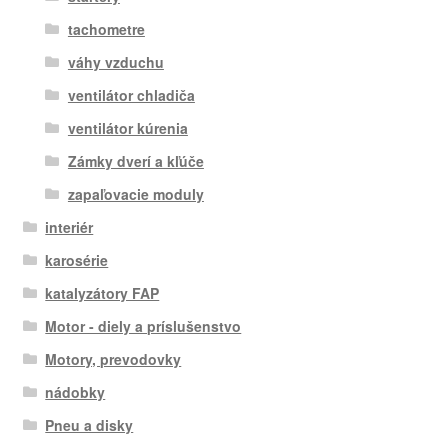
tachometre
váhy vzduchu
ventilátor chladiča
ventilátor kúrenia
Zámky dverí a kľúče
zapaľovacie moduly
interiér
karosérie
katalyzátory FAP
Motor - diely a príslušenstvo
Motory, prevodovky
nádobky
Pneu a disky