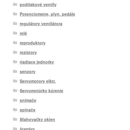
podtlakové ventily
Potenciometre, plyn. pedále
regulátory ventilátora
relé
reproduktory
rezistory
riadiace jednotky
senzory
Servomotory elktr.
Servomotůrky kúrenie
snímače
spínače
Sťahovačky okien
štartéry