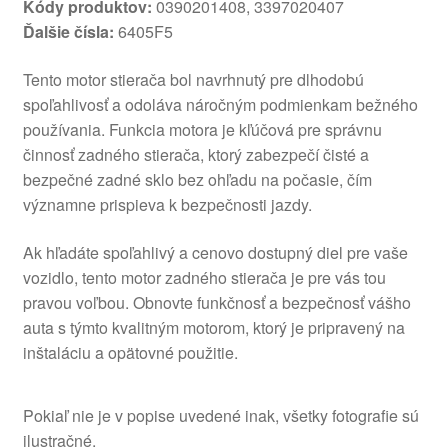
Kódy produktov:
0390201408, 3397020407
Ďalšie čísla:
6405F5
Tento motor stierača bol navrhnutý pre dlhodobú
spoľahlivosť a odoláva náročným podmienkam bežného
používania. Funkcia motora je kľúčová pre správnu
činnosť zadného stierača, ktorý zabezpečí čisté a
bezpečné zadné sklo bez ohľadu na počasie, čím
významne prispieva k bezpečnosti jazdy.
Ak hľadáte spoľahlivý a cenovo dostupný diel pre vaše
vozidlo, tento motor zadného stierača je pre vás tou
pravou voľbou. Obnovte funkčnosť a bezpečnosť vášho
auta s týmto kvalitným motorom, ktorý je pripravený na
inštaláciu a opätovné použitie.
Pokiaľ nie je v popise uvedené inak, všetky fotografie sú
ilustračné.