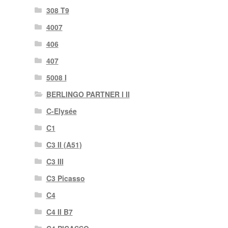
308 T9
4007
406
407
5008 I
BERLINGO PARTNER I II
C-Elysée
C1
C3 II (A51)
C3 III
C3 Picasso
C4
C4 II B7