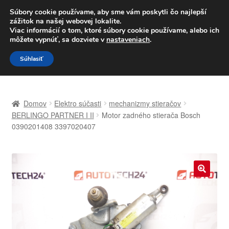
DOPRAVA od 6 EUR
Súbory cookie používame, aby sme vám poskytli čo najlepší
zážitok na našej webovej lokalite.
Po–Pi 09:00–16:00
233 221 276
Viac informácií o tom, ktoré súbory cookie používame, alebo ich
môžete vypnúť, sa dozviete v
nastaveniach
.
Preskočiť
Preskočiť
Menu
Súhlasiť
na
na
navigáciu
obsah
Domovská stránka
Domov
Elektro súčasti
mechanizmy stieračov
Celosvetová preprava
BERLINGO PARTNER I II
Motor zadného stierača Bosch
0390201408 3397020407
Doprava
Kontakt
🔍
Košík
Môj účet