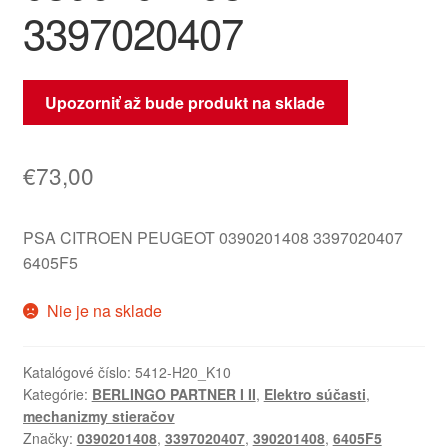
3397020407
Upozorniť až bude produkt na sklade
€
73,00
PSA CITROEN PEUGEOT 0390201408 3397020407
6405F5
Nie je na sklade
Katalógové číslo:
5412-H20_K10
Kategórie:
BERLINGO PARTNER I II
,
Elektro súčasti
,
mechanizmy stieračov
Značky:
0390201408
,
3397020407
,
390201408
,
6405F5