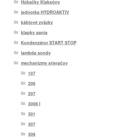
Húkačky Klaksóny
jednotka HYDROAKTIV
káblové zväzky
klapky sania
Kondenzátor START STOP
lambda sondy
mechanizmy stieračov
107
206
207
3008 I
301
307
308