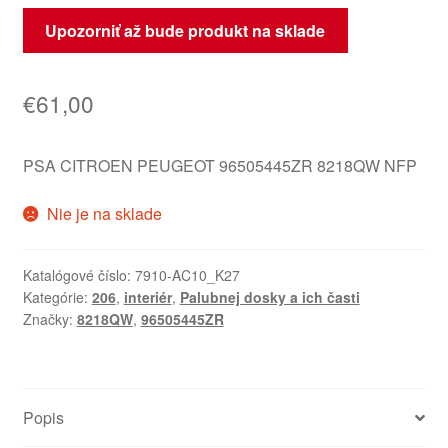
Upozorniť až bude produkt na sklade
€
61,00
PSA CITROEN PEUGEOT 96505445ZR 8218QW NFP
Nie je na sklade
Katalógové číslo:
7910-AC10_K27
Kategórie:
206
,
interiér
,
Palubnej dosky a ich časti
Značky:
8218QW
,
96505445ZR
Popis