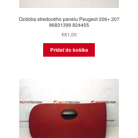
Ozdoba stredového panelu Peugeot 206+ 207
96831399 824455
€
61,00
Pridať do košíka