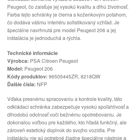
Peugeot, čo zaisťuje jej vysokú kvalitu a dlhú životnosť.
Farba tejto schránky je čierna s koženkovým potahom,
čo dodáva vášmu interiéru sofistikovaný vzhľad. Je
špeciálne navrhnutá pre model Peugeot 206 a jej
inštalácia je jednoduchá a rýchla.
Technické informácie
Výrobca:
PSA Citroen Peugeot
Model:
Peugeot 206
Kódy produktov:
96505445ZR, 8218QW
Ďalšie čísla:
NFP
Vďaka presnému spracovaniu a kontrole kvality, táto
odkládací schránka zabezpečuje vysokú spoľahlivosť a
dlhodobú odolnosť voči bežnému opotrebovaniu. Je
dokonalou voľbou pre každého, kto hľadá funkčný, ale
zároveň estetický doplnok do svojho vozidla. Pre
inštaláciu nie sú potrebné žiadne špeciálne nástroje a