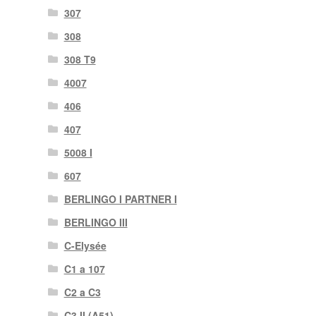
307
308
308 T9
4007
406
407
5008 I
607
BERLINGO I PARTNER I
BERLINGO III
C-Elysée
C1 a 107
C2 a C3
C3 II (A51)