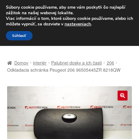
DOPRAVA od 6 EUR
Súbory cookie používame, aby sme vám poskytli čo najlepší
zážitok na našej webovej lokalite.
Po–Pi 09:00–16:00
233 221 276
Viac informácií o tom, ktoré súbory cookie používame, alebo ich
môžete vypnúť, sa dozviete v
nastaveniach
.
Preskočiť
Preskočiť
Menu
Súhlasiť
na
na
navigáciu
obsah
Domovská stránka
Domov
interiér
Palubnej dosky a ich časti
206
Celosvetová preprava
Odkladacia schránka Peugeot 206 96505445ZR 8218QW
Doprava
Kontakt
🔍
Košík
Môj účet