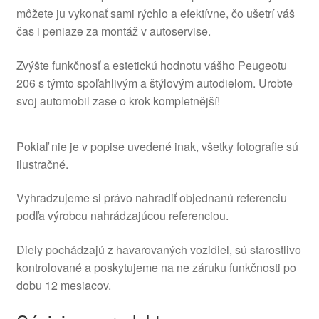
môžete ju vykonať sami rýchlo a efektívne, čo ušetrí váš
čas i peniaze za montáž v autoservise.
Zvýšte funkčnosť a estetickú hodnotu vášho Peugeotu
206 s týmto spoľahlivým a štýlovým autodielom. Urobte
svoj automobil zase o krok kompletnější!
Pokiaľ nie je v popise uvedené inak, všetky fotografie sú
ilustračné.
Vyhradzujeme si právo nahradiť objednanú referenciu
podľa výrobcu nahrádzajúcou referenciou.
Diely pochádzajú z havarovaných vozidiel, sú starostlivo
kontrolované a poskytujeme na ne záruku funkčnosti po
dobu 12 mesiacov.