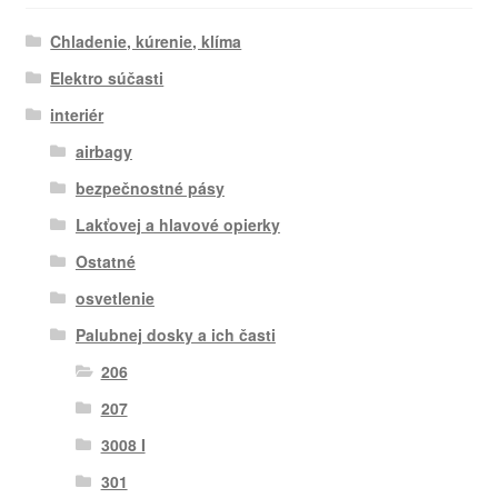
Chladenie, kúrenie, klíma
Elektro súčasti
interiér
airbagy
bezpečnostné pásy
Lakťovej a hlavové opierky
Ostatné
osvetlenie
Palubnej dosky a ich časti
206
207
3008 I
301