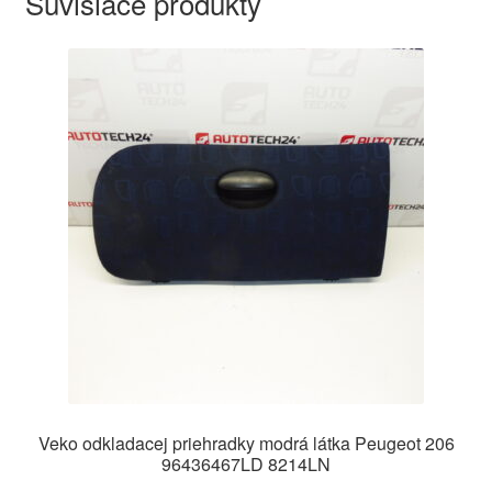
Súvisiace produkty
Veko odkladacej priehradky modrá látka Peugeot 206
96436467LD 8214LN