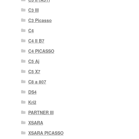
C3 III
C3 Picasso
C4
C4 II B7
C4 PICASSO
C5 Aj
C5 X7
C8 a 807
DS4
Kríž
PARTNER III
XSARA
XSARA PICASSO