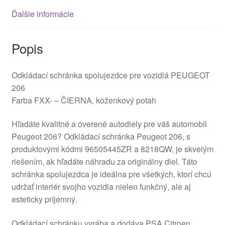
Ďalšie informácie
Popis
Odkládací schránka spolujezdce pre vozidlá PEUGEOT
206
Farba FXX- – ČIERNA, koženkový potah
Hľadáte kvalitné a overené autodiely pre váš automobil
Peugeot 206? Odkládací schránka Peugeot 206, s
produktovými kódmi 96505445ZR a 8218QW, je skvelým
riešením, ak hľadáte náhradu za originálny diel. Táto
schránka spolujezdca je ideálna pre všetkých, ktorí chcú
udržať interiér svojho vozidla nielen funkčný, ale aj
esteticky príjemný.
Odkládací schránku vyrába a dodáva PSA Citroen