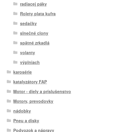
radiacej páky
Rolety plata kufra
sedačky
slnečné clony
spätné zrkadlá
volanty
výplniach
karosérie
katalyzátory FAP
Motor - diely a príslušenstvo
Motory, prevodovky
nádobky
Pneu a disky
Podvozok a nápravy