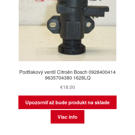
Podtlakový ventil Citroën Bosch 0928400414
9635704380 1628LQ
€
18,00
Upozorniť až bude produkt na sklade
Viac info