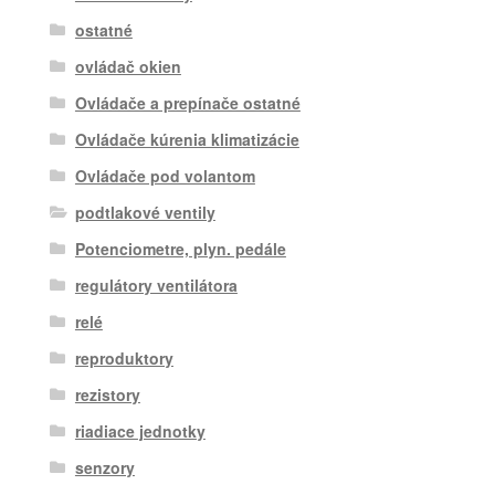
ostatné
ovládač okien
Ovládače a prepínače ostatné
Ovládače kúrenia klimatizácie
Ovládače pod volantom
podtlakové ventily
Potenciometre, plyn. pedále
regulátory ventilátora
relé
reproduktory
rezistory
riadiace jednotky
senzory