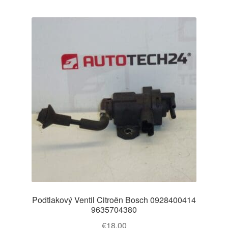
Podtlakový Ventil Citroën Bosch 0928400414
9635704380
€
18,00