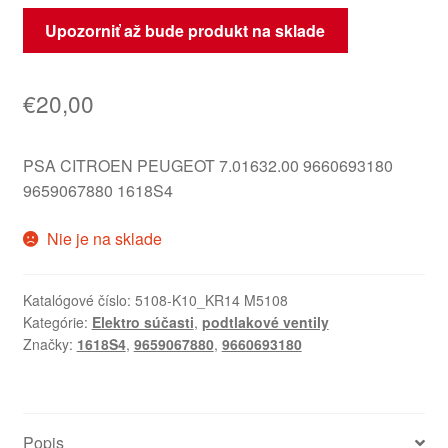
Upozorniť až bude produkt na sklade
€
20,00
PSA CITROEN PEUGEOT 7.01632.00 9660693180
9659067880 1618S4
Nie je na sklade
Katalógové číslo:
5108-K10_KR14 M5108
Kategórie:
Elektro súčasti
,
podtlakové ventily
Značky:
1618S4
,
9659067880
,
9660693180
Popis