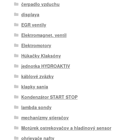
čerpadlo vzduchu
displaya
EGR ventily
Elektromagnet. ventil
Elektromotory
Húkačky Klaksóny
jednotka HYDROAKTIV
káblové zväzky
klapky sania
Kondenzátor START STOP
lambda sondy
mechanizmy stieračov
Motůrek ostrekovačov a hladinový sensor
ohrievače nafty