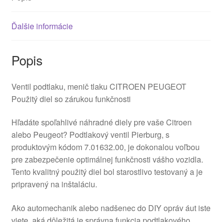
Ďalšie informácie
Popis
Ventil podtlaku, menič tlaku CITROEN PEUGEOT
Použitý diel so zárukou funkčnosti
Hľadáte spoľahlivé náhradné diely pre vaše Citroen
alebo Peugeot? Podtlakový ventil Pierburg, s
produktovým kódom 7.01632.00, je dokonalou voľbou
pre zabezpečenie optimálnej funkčnosti vášho vozidla.
Tento kvalitný použitý diel bol starostlivo testovaný a je
pripravený na inštaláciu.
Ako automechanik alebo nadšenec do DIY opráv áut iste
viete, aká dôležitá je správna funkcia podtlakového