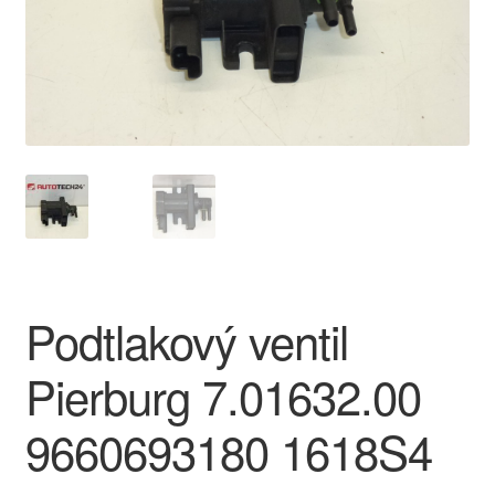
O nás
Obchodné podmienky
Ochrana osobních údajů
Platby
Pokladňa
Podtlakový ventil
Reklamace
Pierburg 7.01632.00
Reklamačný poriadok
9660693180 1618S4