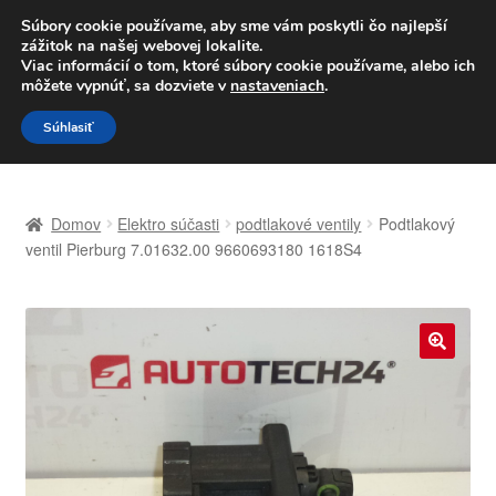
DOPRAVA od 6 EUR
Súbory cookie používame, aby sme vám poskytli čo najlepší
zážitok na našej webovej lokalite.
Po–Pi 09:00–16:00
233 221 276
Viac informácií o tom, ktoré súbory cookie používame, alebo ich
môžete vypnúť, sa dozviete v
nastaveniach
.
Preskočiť
Preskočiť
Menu
Súhlasiť
na
na
navigáciu
obsah
Domovská stránka
Domov
Elektro súčasti
podtlakové ventily
Podtlakový
Celosvetová preprava
ventil Pierburg 7.01632.00 9660693180 1618S4
Doprava
Kontakt
🔍
Košík
Môj účet