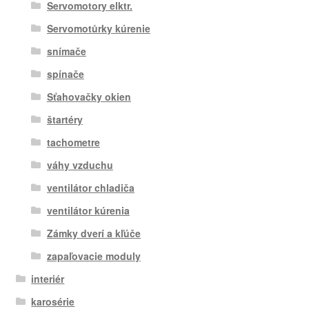
Servomotory elktr.
Servomotůrky kúrenie
snímače
spínače
Sťahovačky okien
štartéry
tachometre
váhy vzduchu
ventilátor chladiča
ventilátor kúrenia
Zámky dverí a kľúče
zapaľovacie moduly
interiér
karosérie