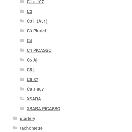
C1 a 107
C3
C3 II (A51)
C3 Pluriel
C4
C4 PICASSO
C5 Aj
C5 II
C5 X7
C8 a 807
XSARA
XSARA PICASSO
štartéry
tachometre