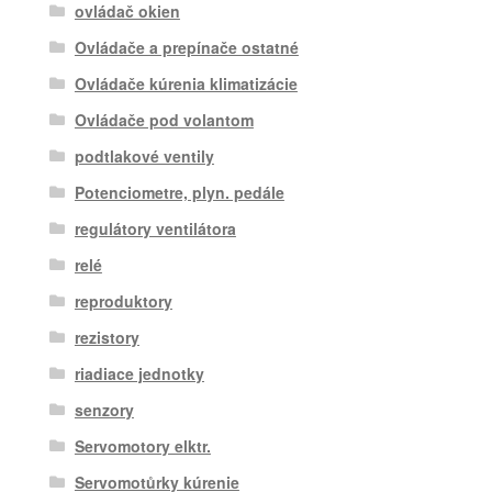
ovládač okien
Ovládače a prepínače ostatné
Ovládače kúrenia klimatizácie
Ovládače pod volantom
podtlakové ventily
Potenciometre, plyn. pedále
regulátory ventilátora
relé
reproduktory
rezistory
riadiace jednotky
senzory
Servomotory elktr.
Servomotůrky kúrenie