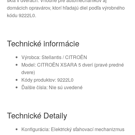
skla v dverách. Vhodné pre automechanikov aj
domácich opravárov, ktorí hľadajú diel podľa výrobného
kódu 9222L0.
Technické informácie
Výrobca: Stellantis / CITROËN
Model: CITROËN XSARA 5 dverí (pravé predné
dvere)
Kódy produktov: 9222L0
Ďalšie čísla: Nie sú uvedené
Technické Detaily
Konfigurácia: Elektrický sťahovací mechanizmus