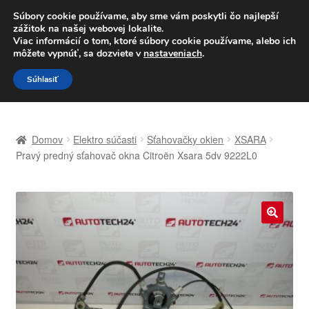
DOPRAVA od 6 EUR
Súbory cookie používame, aby sme vám poskytli čo najlepší
zážitok na našej webovej lokalite.
Po–Pi 09:00–16:00
233 221 276
Viac informácií o tom, ktoré súbory cookie používame, alebo ich
môžete vypnúť, sa dozviete v
nastaveniach
.
Preskočiť
Preskočiť
Menu
Súhlasiť
na
na
navigáciu
obsah
Domovská stránka
Domov
Elektro súčasti
Sťahovačky okien
XSARA
Celosvetová preprava
Pravý predný sťahovač okna Citroën Xsara 5dv 9222L0
Doprava
Kontakt
🔍
Košík
Môj účet