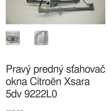
O nás
Obchodné podmienky
Ochrana osobních údajů
Platby
Pokladňa
Pravý predný sťahovač
Reklamace
okna Citroën Xsara
Reklamačný poriadok
5dv 9222L0