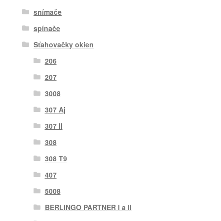
snímače
spínače
Sťahovačky okien
206
207
3008
307 Aj
307 II
308
308 T9
407
5008
BERLINGO PARTNER I a II