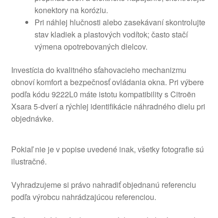
konektory na koróziu.
Pri náhlej hlučnosti alebo zasekávaní skontrolujte
stav kladiek a plastových vodítok; často stačí
výmena opotrebovaných dielcov.
Investícia do kvalitného sťahovacieho mechanizmu
obnoví komfort a bezpečnosť ovládania okna. Pri výbere
podľa kódu 9222L0 máte istotu kompatibility s Citroën
Xsara 5-dverí a rýchlej identifikácie náhradného dielu pri
objednávke.
Pokiaľ nie je v popise uvedené inak, všetky fotografie sú
ilustračné.
Vyhradzujeme si právo nahradiť objednanú referenciu
podľa výrobcu nahrádzajúcou referenciou.