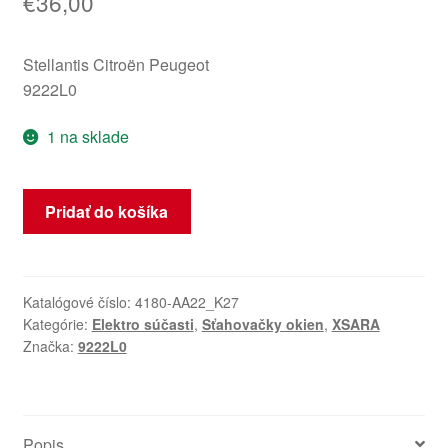
€
36,00
Stellantis Citroën Peugeot
9222L0
1 na sklade
množstvo
Pridať do košíka
Pravý
predný
sťahovač
okna
Katalógové číslo:
4180-AA22_K27
Kategórie:
Elektro súčasti
,
Sťahovačky okien
,
XSARA
Citroën
Značka:
9222L0
Xsara
5dv
9222L0
Popis