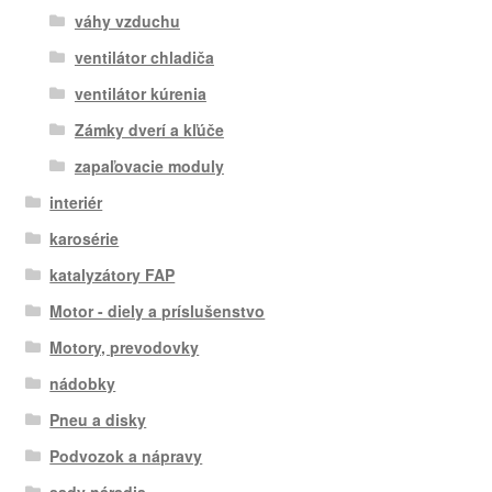
váhy vzduchu
ventilátor chladiča
ventilátor kúrenia
Zámky dverí a kľúče
zapaľovacie moduly
interiér
karosérie
katalyzátory FAP
Motor - diely a príslušenstvo
Motory, prevodovky
nádobky
Pneu a disky
Podvozok a nápravy
sady náradia