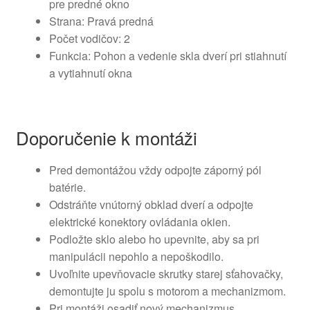
pre predné okno
Strana: Pravá predná
Počet vodičov: 2
Funkcia: Pohon a vedenie skla dverí pri stiahnutí
a vytiahnutí okna
Doporučenie k montáži
Pred demontážou vždy odpojte záporný pól
batérie.
Odstráňte vnútorný obklad dverí a odpojte
elektrické konektory ovládania okien.
Podložte sklo alebo ho upevnite, aby sa pri
manipulácii nepohlo a nepoškodilo.
Uvoľnite upevňovacie skrutky starej sťahovačky,
demontujte ju spolu s motorom a mechanizmom.
Pri montáži osadiť nový mechanizmus,