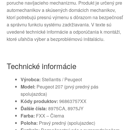
poruche navíjacieho mechanizmu. Produkt je určený pre
automechanikov a skúsených domácich mechanikov,
ktorí potrebujú presnú výmenu s dôrazom na bezpečnosť
a správnu funkciu systému zadržiavania. V texte sú
uvedené technické informácie a odporúčania k montáži,
ktoré uľahčia výber a bezproblémovú inštaláciu.
Technické informácie
Výrobca:
Stellantis / Peugeot
Model:
Peugeot 207 (prvý predný pás
spolujazdca)
Kódy produktov:
96863757XX
Ďalšie čísla:
8975CA, 8975JY
Farba:
FXX – Čierna
Poloha:
Pravý predný (spolujazdec)