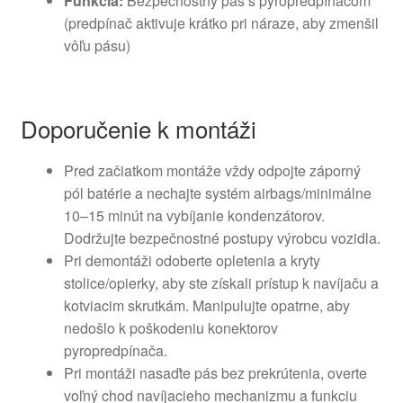
Funkcia:
Bezpečnostný pás s pyropredpínačom
(predpínač aktivuje krátko pri náraze, aby zmenšil
vôľu pásu)
Doporučenie k montáži
Pred začiatkom montáže vždy odpojte záporný
pól batérie a nechajte systém airbags/minimálne
10–15 minút na vybíjanie kondenzátorov.
Dodržujte bezpečnostné postupy výrobcu vozidla.
Pri demontáži odoberte opletenia a kryty
stolice/opierky, aby ste získali prístup k navíjaču a
kotviacim skrutkám. Manipulujte opatrne, aby
nedošlo k poškodeniu konektorov
pyropredpínača.
Pri montáži nasaďte pás bez prekrútenia, overte
voľný chod navíjacieho mechanizmu a funkciu