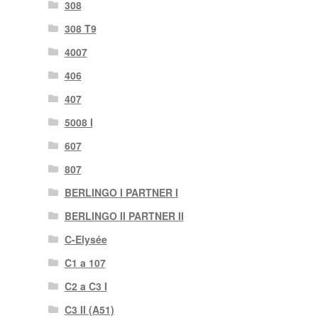
308
308 T9
4007
406
407
5008 I
607
807
BERLINGO I PARTNER I
BERLINGO II PARTNER II
C-Elysée
C1 a 107
C2 a C3 I
C3 II (A51)