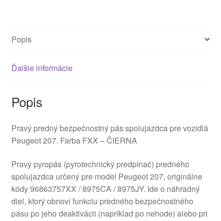
96863757XX
8975CA
Popis
Ďalšie informácie
Popis
Pravý predný bezpečnostný pás spolujazdca pre vozidlá
Peugeot 207. Farba FXX – ČIERNA
Pravý pyropás (pyrotechnický predpínač) predného
spolujazdca určený pre model Peugeot 207, originálne
kódy 96863757XX / 8975CA / 8975JY. Ide o náhradný
diel, ktorý obnoví funkciu predného bezpečnostného
pásu po jeho deaktivácii (napríklad po nehode) alebo pri