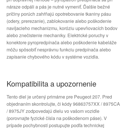
náraze odpáli a pás je nutné vymeniť. Ďalšie bežné
príčiny porúch zahŕňajú opotrebovanie tkaniny pásu
(odery, prerezanie), zablokovanie alebo poškodenie
navíjacieho mechanizmu, koróziu upevňovacích bodov
alebo znečistenie mechaniky. Elektrické poruchy v
konektore pyropredpínača alebo poškodenie kabeláže
môžu spôsobiť nesprávnu funkciu predpínača alebo
zapísanie chybového kódu v systéme vozidla.
Kompatibilita a upozornenie
Tento diel je určený primárne pre Peugeot 207. Pred
objednaním skontrolujte, či kódy 96863757XX / 8975CA
/ 8975JY zodpovedajú dielu vo vašom vozidle
(porovnajte fyzické čísla na poškodenom páse). V
prípade pochybností postupujte podľa technickej