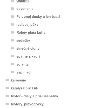
Ostatné
osvetlenie
Palubnej dosky a ich časti
radiacej páky
Rolety plata kufra
sedačky
slnečné clony
spätné zrkadlá
volanty
výplniach
karosérie
katalyzátory FAP
Motor - diely a príslušenstvo
Motory, prevodovky