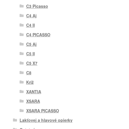
C3 Picasso
C4 Aj
C4 II
C4 PICASSO
C5 Aj
C5 II
C5 X7
C8
Kríž
XANTIA
XSARA
XSARA PICASSO
Lakťovej a hlavové opierky