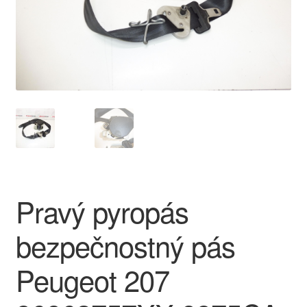
O nás
Obchodné podmienky
Ochrana osobních údajů
Platby
Pokladňa
Pravý pyropás
Reklamace
bezpečnostný pás
Reklamačný poriadok
Peugeot 207