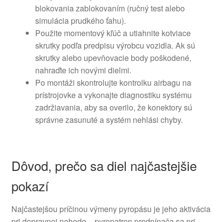
blokovania zablokovaním (ručný test alebo
simulácia prudkého ťahu).
Použite momentový kľúč a utiahnite kotviace
skrutky podľa predpisu výrobcu vozidla. Ak sú
skrutky alebo upevňovacie body poškodené,
nahraďte ich novými dielmi.
Po montáži skontrolujte kontrolku airbagu na
prístrojovke a vykonajte diagnostiku systému
zadržiavania, aby sa overilo, že konektory sú
správne zasunuté a systém nehlási chyby.
Dôvod, prečo sa diel najčastejšie
pokazí
Najčastejšou príčinou výmeny pyropásu je jeho aktivácia
pri dopravnej nehode – pyropatron predpínača sa pri