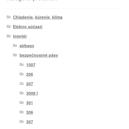
Chladenie, kúrenie, klíma
Elektro súčasti
interiér
airbagy
bezpečnostné pásy
1007
206
207
3008 I
301
306
307