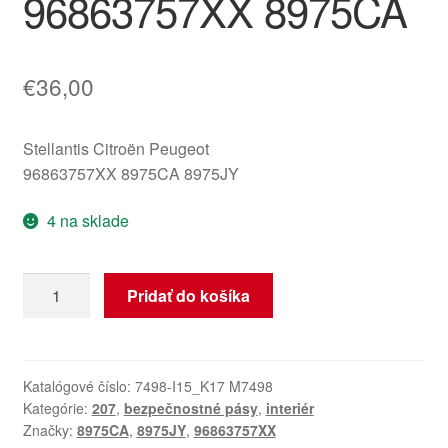
96863757XX 8975CA
€
36,00
Stellantis Citroën Peugeot
96863757XX 8975CA 8975JY
4 na sklade
množstvo
Pridať do košíka
Pravý
pyropás
bezpečnostný
pás
Katalógové číslo:
7498-I15_K17 M7498
Kategórie:
207
,
bezpečnostné pásy
,
interiér
Peugeot
Značky:
8975CA
,
8975JY
,
96863757XX
207