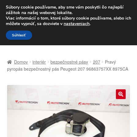
DOPRAVA od 6 EUR
Súbory cookie používame, aby sme vám poskytli čo najlepší
zážitok na našej webovej lokalite.
Po–Pi 09:00–16:00
233 221 276
Viac informácií o tom, ktoré súbory cookie používame, alebo ich
môžete vypnúť, sa dozviete v
nastaveniach
.
Preskočiť
Preskočiť
Menu
Súhlasiť
na
na
navigáciu
obsah
Domovská stránka
Domov
interiér
bezpečnostné pásy
207
Pravý
Celosvetová preprava
pyropás bezpečnostný pás Peugeot 207 96863757XX 8975CA
Doprava
Kontakt
🔍
Košík
Môj účet