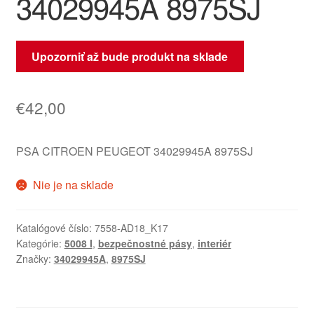
34029945A 8975SJ
Upozorniť až bude produkt na sklade
€
42,00
PSA CITROEN PEUGEOT 34029945A 8975SJ
Nie je na sklade
Katalógové číslo:
7558-AD18_K17
Kategórie:
5008 I
,
bezpečnostné pásy
,
interiér
Značky:
34029945A
,
8975SJ