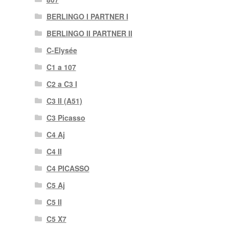
BERLINGO I PARTNER I
BERLINGO II PARTNER II
C-Elysée
C1 a 107
C2 a C3 I
C3 II (A51)
C3 Picasso
C4 Aj
C4 II
C4 PICASSO
C5 Aj
C5 II
C5 X7