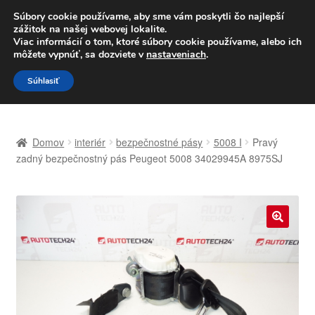
DOPRAVA od 6 EUR
Súbory cookie používame, aby sme vám poskytli čo najlepší
zážitok na našej webovej lokalite.
Po–Pi 09:00–16:00
233 221 276
Viac informácií o tom, ktoré súbory cookie používame, alebo ich
môžete vypnúť, sa dozviete v
nastaveniach
.
Preskočiť
Preskočiť
Menu
Súhlasiť
na
na
navigáciu
obsah
Domovská stránka
Domov
interiér
bezpečnostné pásy
5008 I
Pravý
Celosvetová preprava
zadný bezpečnostný pás Peugeot 5008 34029945A 8975SJ
Doprava
Kontakt
🔍
Košík
Môj účet