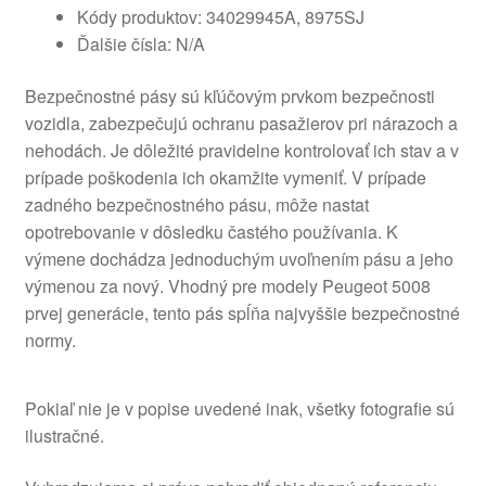
Kódy produktov: 34029945A, 8975SJ
Ďalšie čísla: N/A
Bezpečnostné pásy sú kľúčovým prvkom bezpečnosti
vozidla, zabezpečujú ochranu pasažierov pri nárazoch a
nehodách. Je dôležité pravidelne kontrolovať ich stav a v
prípade poškodenia ich okamžite vymeniť. V prípade
zadného bezpečnostného pásu, môže nastat
opotrebovanie v dôsledku častého používania. K
výmene dochádza jednoduchým uvoľnením pásu a jeho
výmenou za nový. Vhodný pre modely Peugeot 5008
prvej generácie, tento pás spĺňa najvyššie bezpečnostné
normy.
Pokiaľ nie je v popise uvedené inak, všetky fotografie sú
ilustračné.