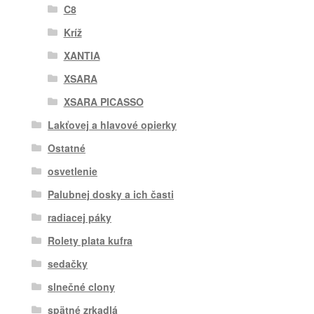
C8
Kríž
XANTIA
XSARA
XSARA PICASSO
Lakťovej a hlavové opierky
Ostatné
osvetlenie
Palubnej dosky a ich časti
radiacej páky
Rolety plata kufra
sedačky
slnečné clony
spätné zrkadlá