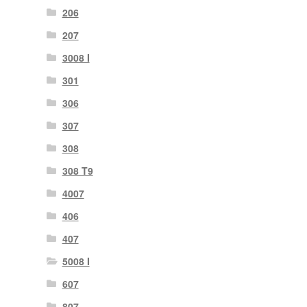
206
207
3008 I
301
306
307
308
308 T9
4007
406
407
5008 I
607
807