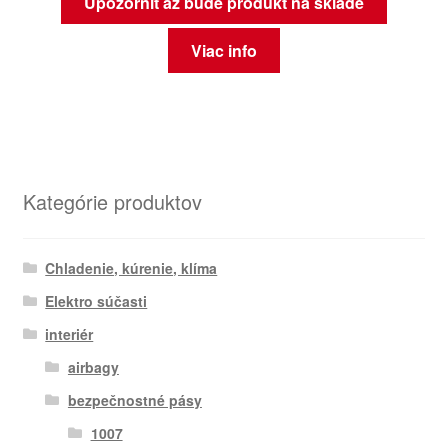
Upozorniť až bude produkt na sklade
Viac info
Kategórie produktov
Chladenie, kúrenie, klíma
Elektro súčasti
interiér
airbagy
bezpečnostné pásy
1007