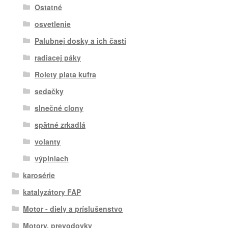
Ostatné
osvetlenie
Palubnej dosky a ich časti
radiacej páky
Rolety plata kufra
sedačky
slnečné clony
spätné zrkadlá
volanty
výplniach
karosérie
katalyzátory FAP
Motor - diely a príslušenstvo
Motory, prevodovky