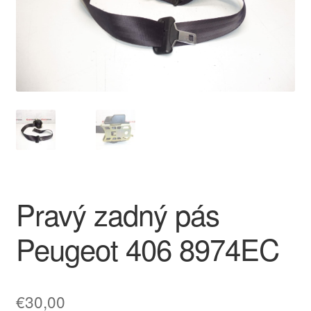
O nás
Obchodné podmienky
Ochrana osobních údajů
Platby
Pokladňa
Pravý zadný pás
Reklamace
Peugeot 406 8974EC
Reklamačný poriadok
€
30,00