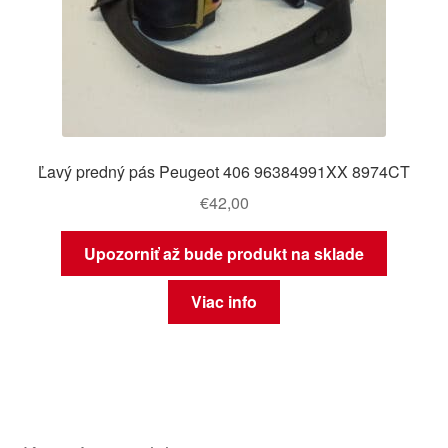
Ľavý predný pás Peugeot 406 96384991XX 8974CT
€
42,00
Upozorniť až bude produkt na sklade
Viac info