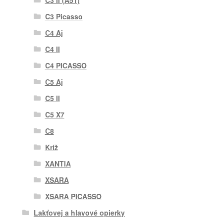
C3 II (A51)
C3 Picasso
C4 Aj
C4 II
C4 PICASSO
C5 Aj
C5 II
C5 X7
C8
Kríž
XANTIA
XSARA
XSARA PICASSO
Lakťovej a hlavové opierky