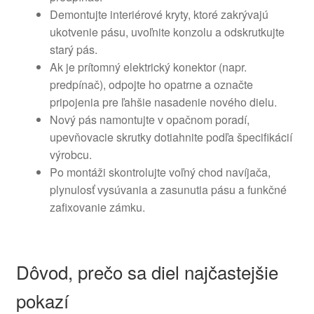
Demontujte interiérové kryty, ktoré zakrývajú
ukotvenie pásu, uvoľnite konzolu a odskrutkujte
starý pás.
Ak je prítomný elektrický konektor (napr.
predpínač), odpojte ho opatrne a označte
pripojenia pre ľahšie nasadenie nového dielu.
Nový pás namontujte v opačnom poradí,
upevňovacie skrutky dotiahnite podľa špecifikácií
výrobcu.
Po montáži skontrolujte voľný chod navíjača,
plynulosť vysúvania a zasunutia pásu a funkčné
zafixovanie zámku.
Dôvod, prečo sa diel najčastejšie
pokazí