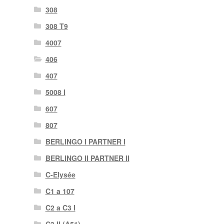
308
308 T9
4007
406
407
5008 I
607
807
BERLINGO I PARTNER I
BERLINGO II PARTNER II
C-Elysée
C1 a 107
C2 a C3 I