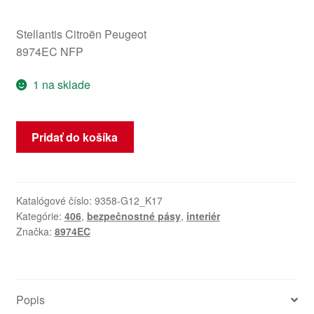
Stellantis Citroën Peugeot
8974EC NFP
1 na sklade
množstvo
Pridať do košíka
Pravý
zadný
pás
Peugeot
Katalógové číslo:
9358-G12_K17
Kategórie:
406
,
bezpečnostné pásy
,
interiér
406
Značka:
8974EC
8974EC
Popis