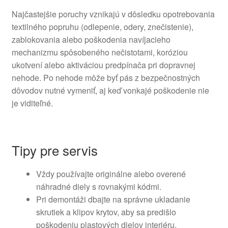
Najčastejšie poruchy vznikajú v dôsledku opotrebovania
textilného popruhu (odlepenie, odery, znečistenie),
zablokovania alebo poškodenia navíjacieho
mechanizmu spôsobeného nečistotami, koróziou
ukotvení alebo aktiváciou predpínača pri dopravnej
nehode. Po nehode môže byť pás z bezpečnostných
dôvodov nutné vymeniť, aj keď vonkajé poškodenie nie
je viditeľné.
Tipy pre servis
Vždy používajte originálne alebo overené
náhradné diely s rovnakými kódmi.
Pri demontáži dbajte na správne ukladanie
skrutiek a klipov krytov, aby sa predišlo
poškodeniu plastových dielov interiéru.