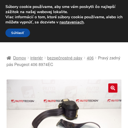
DOPRAVA od 6 EUR
Súbory cookie používame, aby sme vám poskytli čo najlepší
zážitok na našej webovej lokalite.
Po–Pi 09:00–16:00
233 221 276
Viac informácií o tom, ktoré súbory cookie používame, alebo ich
môžete vypnúť, sa dozviete v
nastaveniach
.
Preskočiť
Preskočiť
Menu
Súhlasiť
na
na
navigáciu
obsah
Domovská stránka
Domov
interiér
bezpečnostné pásy
406
Pravý zadný
Celosvetová preprava
pás Peugeot 406 8974EC
Doprava
Kontakt
🔍
Košík
Môj účet