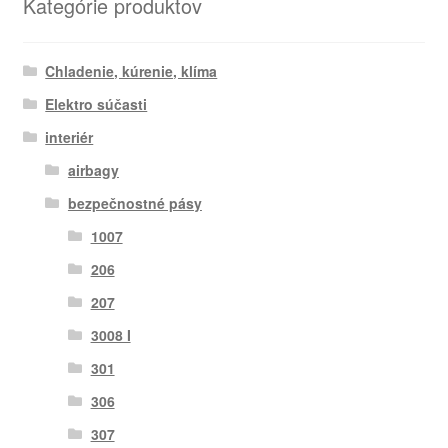
Kategórie produktov
Chladenie, kúrenie, klíma
Elektro súčasti
interiér
airbagy
bezpečnostné pásy
1007
206
207
3008 I
301
306
307