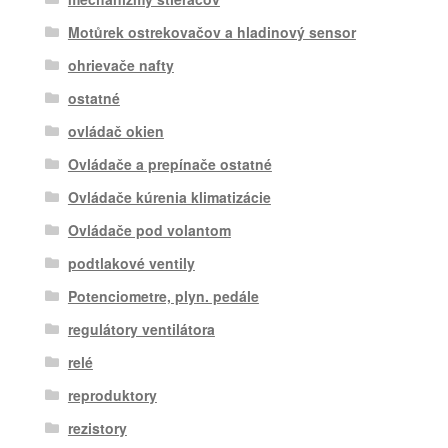
Motůrek ostrekovačov a hladinový sensor
ohrievače nafty
ostatné
ovládač okien
Ovládače a prepínače ostatné
Ovládače kúrenia klimatizácie
Ovládače pod volantom
podtlakové ventily
Potenciometre, plyn. pedále
regulátory ventilátora
relé
reproduktory
rezistory