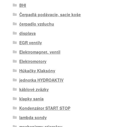
BHI
Čerpadlá podávacie, sacie koše
čerpadlo vzduchu
displaya
EGR ventily
Elektromagnet. ventil
Elektromotory
Húkačky Klaksóny
jednotka HYDROAKTIV
káblové zväzky
klapky sania
Kondenzátor START STOP
lambda sondy
mechanizmy stieračov