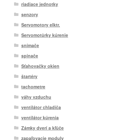
riadiace jednotky
senzory
Servomotory elktr.
Servomotůrky kúrenie
snímače
spínače
Sťahovačky okien
štartéry
tachometre
váhy vzduchu
ventilátor chladiča
ventilátor kúrenia
Zámky dverí a kľúče
zapaľovacie moduly