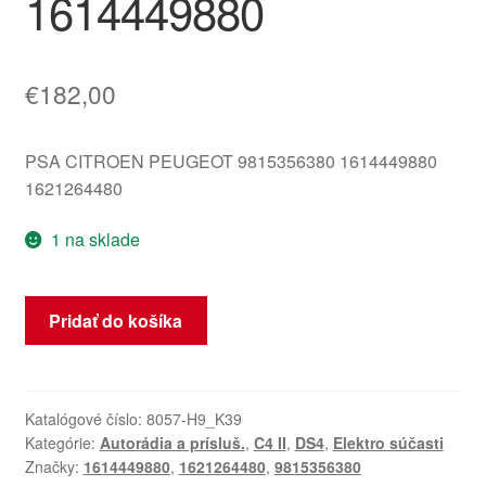
1614449880
€
182,00
PSA CITROEN PEUGEOT 9815356380 1614449880
1621264480
1 na sklade
množstvo
Pridať do košíka
Prijímač
telematiky
Citroën
Peugeot
Katalógové číslo:
8057-H9_K39
Kategórie:
Autorádia a prísluš.
,
C4 II
,
DS4
,
Elektro súčasti
9815356380
Značky:
1614449880
,
1621264480
,
9815356380
1614449880