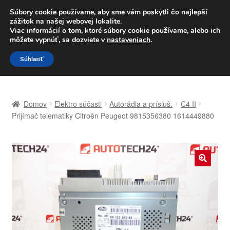
DOPRAVA od 6 EUR
Súbory cookie používame, aby sme vám poskytli čo najlepší
zážitok na našej webovej lokalite.
Po–Pi 09:00–16:00
233 221 276
Viac informácií o tom, ktoré súbory cookie používame, alebo ich
môžete vypnúť, sa dozviete v
nastaveniach
.
Preskočiť
Preskočiť
Menu
Súhlasiť
na
na
navigáciu
obsah
Domovská stránka
Domov
Elektro súčasti
Autorádia a prísluš.
C4 II
Celosvetová preprava
Prijímač telematiky Citroën Peugeot 9815356380 1614449880
Doprava
Kontakt
🔍
Košík
Môj účet