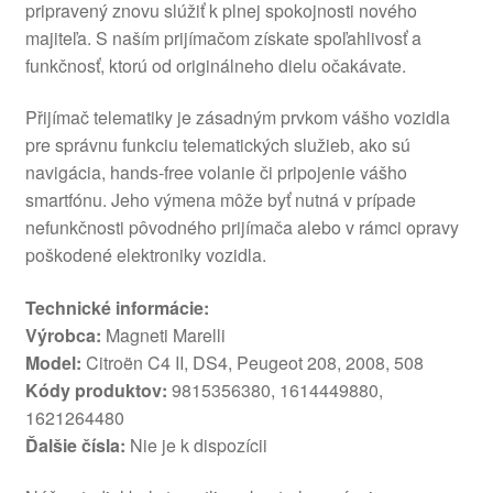
pripravený znovu slúžiť k plnej spokojnosti nového
majiteľa. S naším prijímačom získate spoľahlivosť a
funkčnosť, ktorú od originálneho dielu očakávate.
Přijímač telematiky je zásadným prvkom vášho vozidla
pre správnu funkciu telematických služieb, ako sú
navigácia, hands-free volanie či pripojenie vášho
smartfónu. Jeho výmena môže byť nutná v prípade
nefunkčnosti pôvodného prijímača alebo v rámci opravy
poškodené elektroniky vozidla.
Technické informácie:
Výrobca:
Magneti Marelli
Model:
Citroën C4 II, DS4, Peugeot 208, 2008, 508
Kódy produktov:
9815356380, 1614449880,
1621264480
Ďalšie čísla:
Nie je k dispozícii