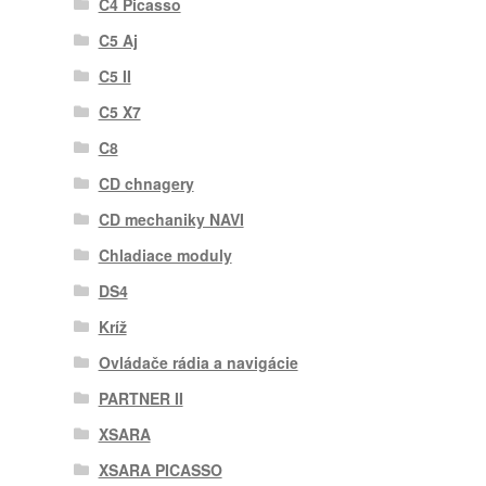
C4 Picasso
C5 Aj
C5 II
C5 X7
C8
CD chnagery
CD mechaniky NAVI
Chladiace moduly
DS4
Kríž
Ovládače rádia a navigácie
PARTNER II
XSARA
XSARA PICASSO