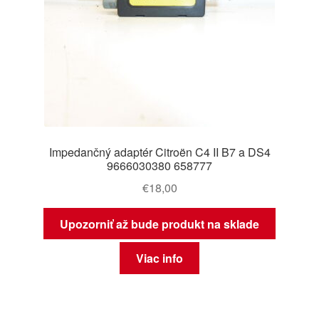
Impedančný adaptér Citroën C4 II B7 a DS4
9666030380 658777
€
18,00
Upozorniť až bude produkt na sklade
Viac info