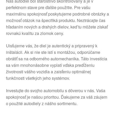
Náš autodiel bol starostlivo skontrolovaný a je v
perfektnom stave pre ďalšie použitie. Pre vašu
maximálnu spokojnosť poskytujeme podrobné obrázky a
možnosť otázok na špecifiká produktu. Neztrácajte čas
hľadaním nových a drahých dielov, keď tu môžete získať
rovnakú kvalitu za zlomok ceny.
Uisťujeme vás, že diel je autentický a pripravený k
inštalácii. Ak si nie ste istí s montážou, odporúčame
obrátiť sa na odborného automechanika. Táto investícia
sa vám mnohonásobne vyplatí vďaka predĺženiu
životnosti vášho vozidla a zaisťeniu optimálnej
funkčnosti všetkých jeho systémov.
Investujte do svojho automobilu s dôverou v nás. Vaša
spokojnosť je našou prioritou. Ďakujeme za váš záujem
o použité autodiely z nášho sortimentu.