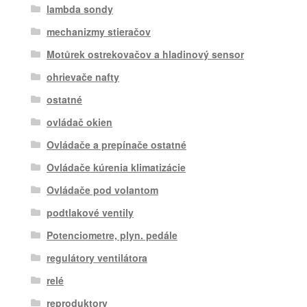
lambda sondy
mechanizmy stieračov
Motůrek ostrekovačov a hladinový sensor
ohrievače nafty
ostatné
ovládač okien
Ovládače a prepínače ostatné
Ovládače kúrenia klimatizácie
Ovládače pod volantom
podtlakové ventily
Potenciometre, plyn. pedále
regulátory ventilátora
relé
reproduktory