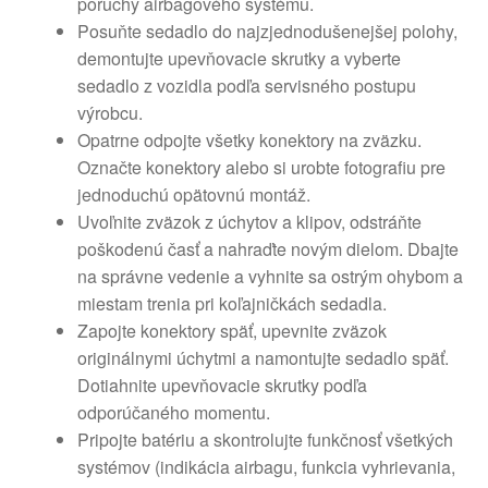
poruchy airbagového systému.
Posuňte sedadlo do najzjednodušenejšej polohy,
demontujte upevňovacie skrutky a vyberte
sedadlo z vozidla podľa servisného postupu
výrobcu.
Opatrne odpojte všetky konektory na zväzku.
Označte konektory alebo si urobte fotografiu pre
jednoduchú opätovnú montáž.
Uvoľnite zväzok z úchytov a klipov, odstráňte
poškodenú časť a nahraďte novým dielom. Dbajte
na správne vedenie a vyhnite sa ostrým ohybom a
miestam trenia pri koľajničkách sedadla.
Zapojte konektory späť, upevnite zväzok
originálnymi úchytmi a namontujte sedadlo späť.
Dotiahnite upevňovacie skrutky podľa
odporúčaného momentu.
Pripojte batériu a skontrolujte funkčnosť všetkých
systémov (indikácia airbagu, funkcia vyhrievania,