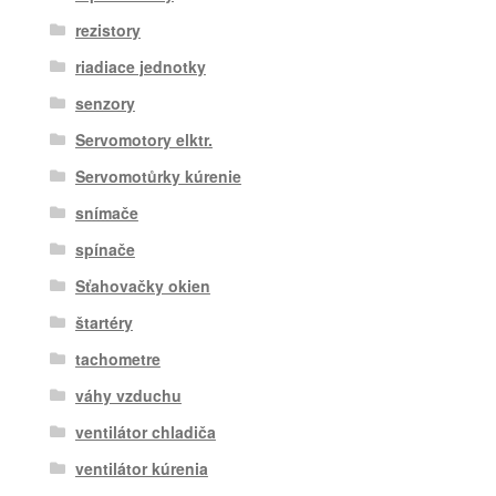
rezistory
riadiace jednotky
senzory
Servomotory elktr.
Servomotůrky kúrenie
snímače
spínače
Sťahovačky okien
štartéry
tachometre
váhy vzduchu
ventilátor chladiča
ventilátor kúrenia