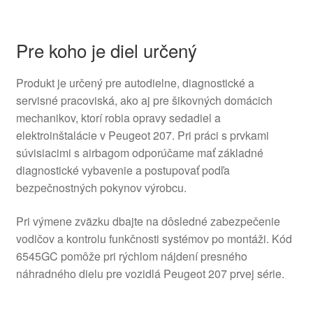
Pre koho je diel určený
Produkt je určený pre autodielne, diagnostické a
servisné pracoviská, ako aj pre šikovných domácich
mechanikov, ktorí robia opravy sedadiel a
elektroinštalácie v Peugeot 207. Pri práci s prvkami
súvisiacimi s airbagom odporúčame mať základné
diagnostické vybavenie a postupovať podľa
bezpečnostných pokynov výrobcu.
Pri výmene zväzku dbajte na dôsledné zabezpečenie
vodičov a kontrolu funkčnosti systémov po montáži. Kód
6545GC pomôže pri rýchlom nájdení presného
náhradného dielu pre vozidlá Peugeot 207 prvej série.