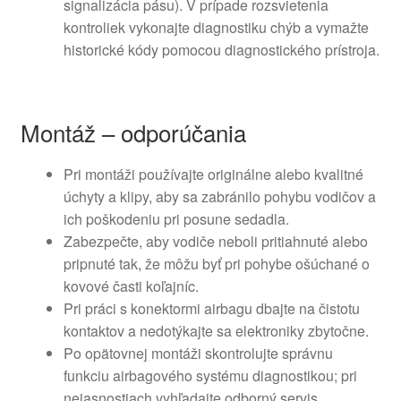
signalizácia pásu). V prípade rozsvietenia
kontroliek vykonajte diagnostiku chýb a vymažte
historické kódy pomocou diagnostického prístroja.
Montáž – odporúčania
Pri montáži používajte originálne alebo kvalitné
úchyty a klipy, aby sa zabránilo pohybu vodičov a
ich poškodeniu pri posune sedadla.
Zabezpečte, aby vodiče neboli pritiahnuté alebo
pripnuté tak, že môžu byť pri pohybe ošúchané o
kovové časti koľajníc.
Pri práci s konektormi airbagu dbajte na čistotu
kontaktov a nedotýkajte sa elektroniky zbytočne.
Po opätovnej montáži skontrolujte správnu
funkciu airbagového systému diagnostikou; pri
nejasnostiach vyhľadajte odborný servis.