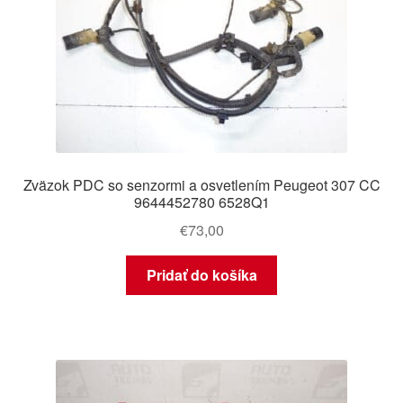
Zväzok PDC so senzormi a osvetlením Peugeot 307 CC
9644452780 6528Q1
€
73,00
Pridať do košíka