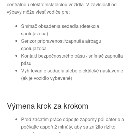
centrálnou elektroinštaláciou vozidla. V závislosti od
výbavy môže viesť vodiče pre:
Snímač obsadenia sedadla (detekcia
spolujazdca)
Senzor pripravenosti/zapnutia airbagu
spolujazdca
Kontakt bezpečnostného pásu / snímač zapnutia
pásu
Vyhrievanie sedadla alebo elektrické nastavenie
(ak je vozidlo vybavené)
Výmena krok za krokom
Pred začatím práce odpojte záporný pól batérie a
počkajte aspoň 2 minúty, aby sa znížilo riziko