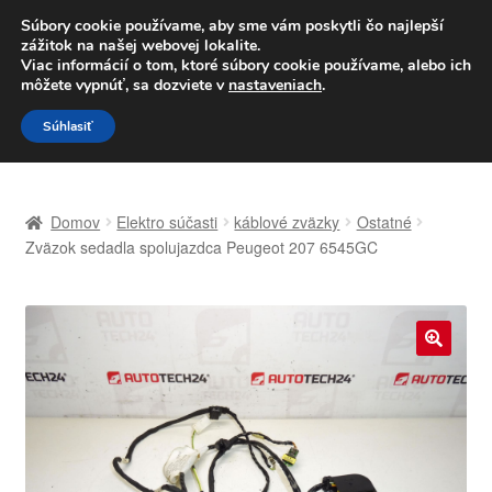
DOPRAVA od 6 EUR
Súbory cookie používame, aby sme vám poskytli čo najlepší
zážitok na našej webovej lokalite.
Po–Pi 09:00–16:00
233 221 276
Viac informácií o tom, ktoré súbory cookie používame, alebo ich
môžete vypnúť, sa dozviete v
nastaveniach
.
Preskočiť
Preskočiť
Menu
Súhlasiť
na
na
navigáciu
obsah
Domovská stránka
Domov
Elektro súčasti
káblové zväzky
Ostatné
Celosvetová preprava
Zväzok sedadla spolujazdca Peugeot 207 6545GC
Doprava
Kontakt
🔍
Košík
Môj účet