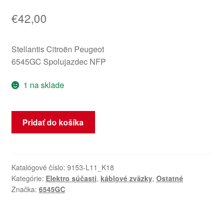
€
42,00
Stellantis Citroën Peugeot
6545GC Spolujazdec NFP
1 na sklade
množstvo
Pridať do košíka
Zväzok
sedadla
spolujazdca
Peugeot
Katalógové číslo:
9153-L11_K18
Kategórie:
Elektro súčasti
,
káblové zväzky
,
Ostatné
207
Značka:
6545GC
6545GC