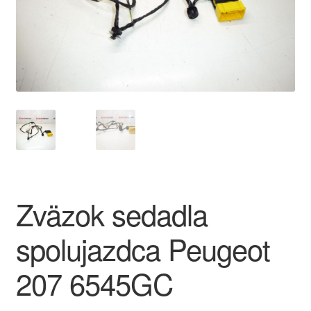
O nás
Obchodné podmienky
Ochrana osobních údajů
Platby
Pokladňa
Zväzok sedadla
Reklamace
spolujazdca Peugeot
Reklamačný poriadok
207 6545GC