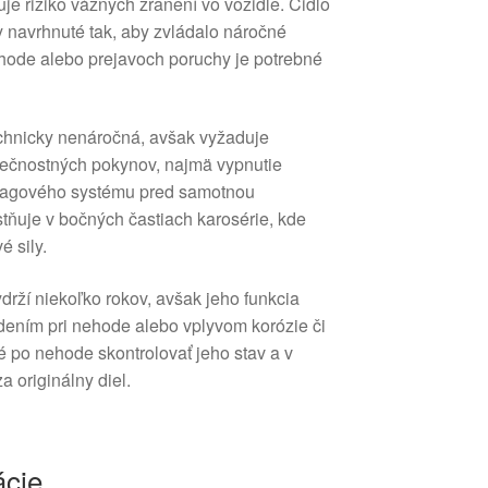
je riziko vážnych zranení vo vozidle. Čidlo
y navrhnuté tak, aby zvládalo náročné
hode alebo prejavoch poruchy je potrebné
chnicky nenáročná, avšak vyžaduje
pečnostných pokynov, najmä vypnutie
rbagového systému pred samotnou
ňuje v bočných častiach karosérie, kde
 sily.
ydrží niekoľko rokov, avšak jeho funkcia
ením pri nehode alebo vplyvom korózie či
é po nehode skontrolovať jeho stav a v
a originálny diel.
ácie