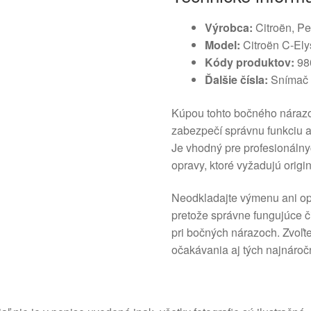
Výrobca:
Citroën, P
Model:
Citroën C-Ely
Kódy produktov:
98
Ďalšie čísla:
Snímač 
Kúpou tohto bočného nárazov
zabezpečí správnu funkciu a
Je vhodný pre profesionáln
opravy, ktoré vyžadujú origin
Neodkladajte výmenu ani o
pretože správne fungujúce č
pri bočných nárazoch. Zvoľte 
očakávania aj tých najnároč