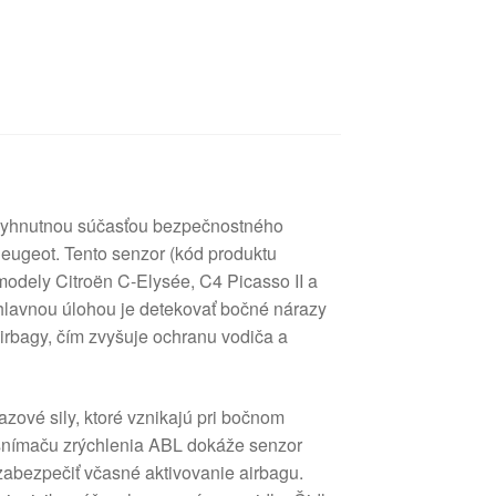
evyhnutnou súčasťou bezpečnostného
Peugeot. Tento senzor (kód produktu
odely Citroën C-Elysée, C4 Picasso II a
hlavnou úlohou je detekovať bočné nárazy
airbagy, čím zvyšuje ochranu vodiča a
.
azové sily, ktoré vznikajú pri bočnom
snímaču zrýchlenia ABL dokáže senzor
 zabezpečiť včasné aktivovanie airbagu.