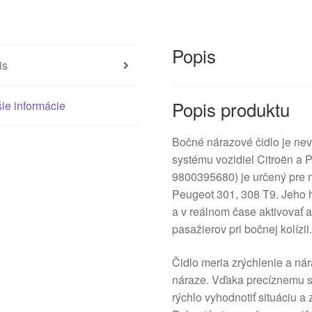
Popis
is
Popis produktu
ie informácie
Bočné nárazové čidlo je n
systému vozidiel Citroën a 
9800395680) je určený pre m
Peugeot 301, 308 T9. Jeho 
a v reálnom čase aktivovať 
pasažierov pri bočnej kolízii
Čidlo meria zrýchlenie a nár
náraze. Vďaka precíznemu 
rýchlo vyhodnotiť situáciu a