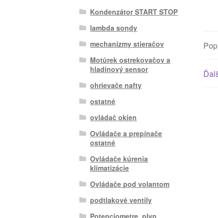
Kondenzátor START STOP
lambda sondy
mechanizmy stieračov
Pop
Motůrek ostrekovačov a
hladinový sensor
Ďalš
ohrievače nafty
ostatné
ovládač okien
Ovládače a prepínače
ostatné
Ovládače kúrenia
klimatizácie
Ovládače pod volantom
podtlakové ventily
Potenciometre, plyn.