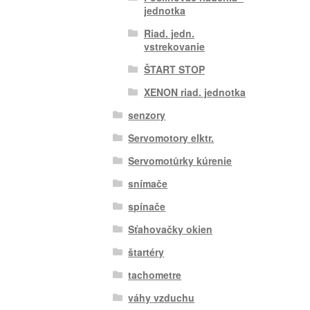
jednotka
Riad. jedn.
vstrekovanie
ŠTART STOP
XENON riad. jednotka
senzory
Servomotory elktr.
Servomotůrky kúrenie
snímače
spínače
Sťahovačky okien
štartéry
tachometre
váhy vzduchu