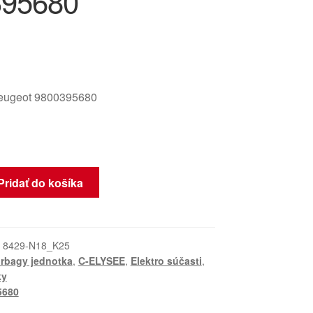
395680
eugeot 9800395680
Pridať do košíka
:
8429-N18_K25
irbagy jednotka
,
C-ELYSEE
,
Elektro súčasti
,
ky
5680