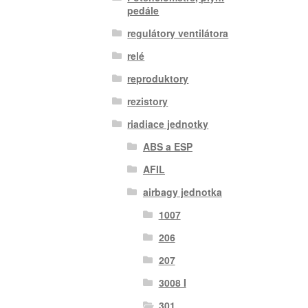
pedále
regulátory ventilátora
relé
reproduktory
rezistory
riadiace jednotky
ABS a ESP
AFIL
airbagy jednotka
1007
206
207
3008 I
301