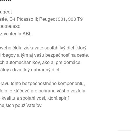
eugeot
sée, C4 Picasso II; Peugeot 301, 308 T9
00395680
zrýchlenia ABL
ého čidla získavate spoľahlivý diel, ktorý
irbagov a tým aj vašu bezpečnosť na ceste.
ych automechanikov, ako aj pre domáce
álny a kvalitný náhradný diel.
pravu tohto bezpečnostného komponentu,
idlo je kľúčové pre ochranu vášho vozidla
kvalitu a spoľahlivosť, ktorá splní
nejších používateľov.