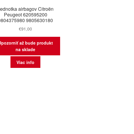
ednotka airbagov Citroën
Peugeot 620595200
9804375980 9805630180
€
91,00
Upozorniť až bude produkt
na sklade
Viac info