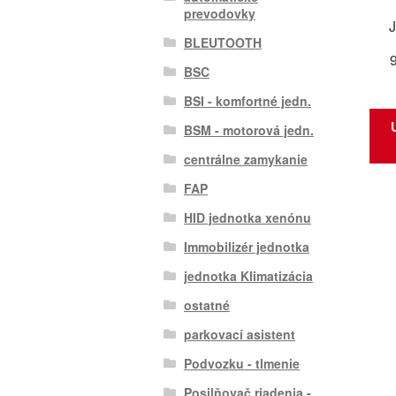
prevodovky
J
BLEUTOOTH
BSC
BSI - komfortné jedn.
BSM - motorová jedn.
centrálne zamykanie
FAP
HID jednotka xenónu
Immobilizér jednotka
jednotka Klimatizácia
ostatné
parkovací asistent
Podvozku - tlmenie
Posilňovač riadenia -