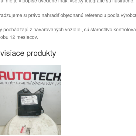
aľ nie je v popise uvedené inak, všetky fotografie sú ilustračné.
adzujeme si právo nahradiť objednanú referenciu podľa výrobc
y pochádzajú z havarovaných vozidiel, sú starostlivo kontrolov
dobu 12 mesiacov.
visiace produkty