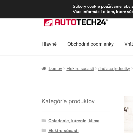
DOPRAVA od 6 EUR
Súbory cookie používame, aby s
Viac informácií o tom, ktoré s
Preskočiť
Preskočiť
na
na
navigáciu
obsah
Hlavné
Obchodné podmienky
Vrát
Domovská stránka
Celosvetová preprava
D
Domov
Elektro súčasti
riadiace jednotky
Ochrana osobních údajů
Platby
Pokladňa
Kategórie produktov
Chladenie, kúrenie, klíma
Elektro súčasti