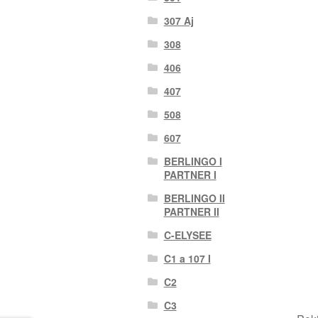
307 Aj
308
406
407
508
607
BERLINGO I
PARTNER I
BERLINGO II
PARTNER II
C-ELYSEE
C1 a 107 I
C2
C3