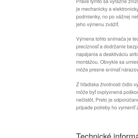
Práve týmto sa výrazne znižu
je mechanicky a elektronick
podmienky, no po vážnej ne
jeho výmenu zvážiť.
Výmena tohto snímača je te
precíznosť a dodržanie bez
napájania a deaktiváciu ai
montážou. Obvykle sa umiest
môže presne snímať nárazové
Z hľadiska životnosti čidlo v
môže byť ovplyvnená poškod
nečistôt. Preto je odporúčan
prípade potreby ho vymeniť z
Technické inform