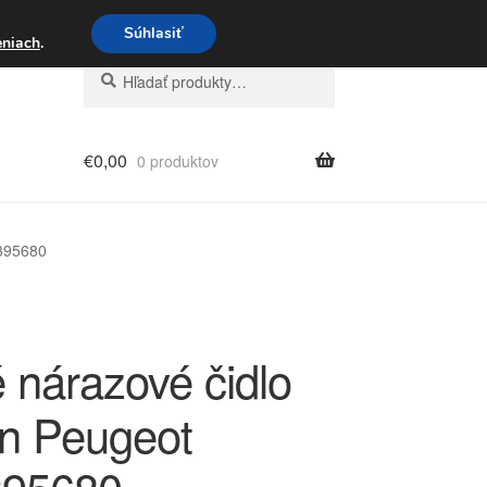
3 221 276
Súhlasiť
eniach
.
Hľadať:
Vyhľadávanie
€
0,00
0 produktov
0395680
 nárazové čidlo
ën Peugeot