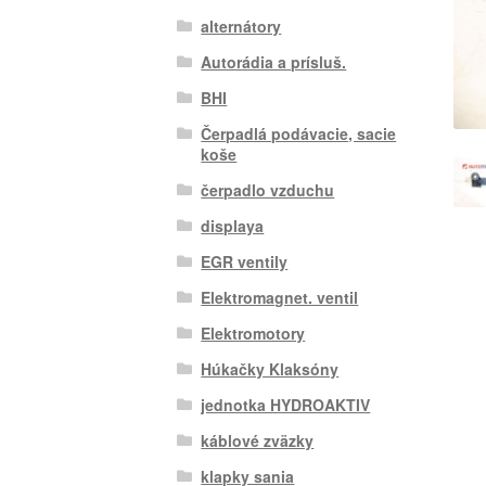
alternátory
Autorádia a prísluš.
BHI
Čerpadlá podávacie, sacie
koše
čerpadlo vzduchu
displaya
EGR ventily
Elektromagnet. ventil
Elektromotory
Húkačky Klaksóny
jednotka HYDROAKTIV
káblové zväzky
klapky sania