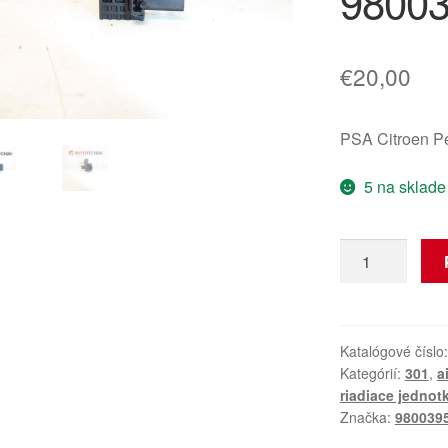
9800
€
20,00
PSA Citroen P
5 na sklade
množstvo
Bočné
nárazové
čidlo
Citroën
Katalógové číslo
Kategórií:
301
,
a
Peugeot
riadiace jednot
9800395680
Značka:
980039