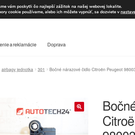
Po–Pi 09:00–16:00
23
me vám poskytli čo najlepší zážitok na našej webovej lokalite.
úbory cookie používame, alebo ich môžete vypnúť, sa dozviete v
nastav
enie a reklamácie
Doprava
oprava
Kontakt
Košík
Môj účet
O nás
Obchodné podmienky
airbagy jednotka
301
Bočné nárazové čidlo Citroën Peugeot 980
Reklamace
Reklamačný poriadok
Bočné
Citro
🔍