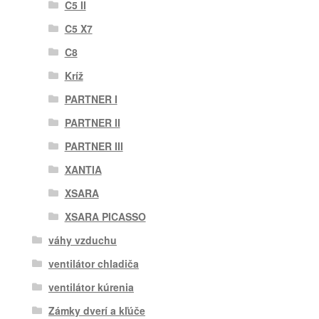
C5 II
C5 X7
C8
Kríž
PARTNER I
PARTNER II
PARTNER III
XANTIA
XSARA
XSARA PICASSO
váhy vzduchu
ventilátor chladiča
ventilátor kúrenia
Zámky dverí a kľúče