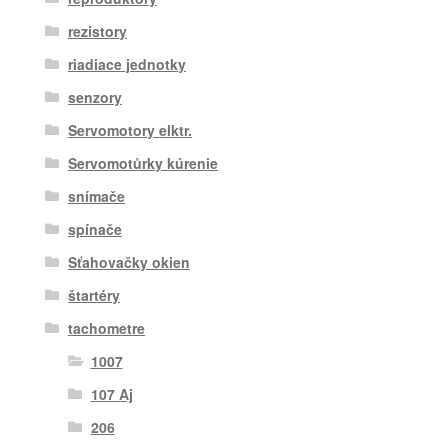
rezistory
riadiace jednotky
senzory
Servomotory elktr.
Servomotůrky kúrenie
snímače
spínače
Sťahovačky okien
štartéry
tachometre
1007
107 Aj
206