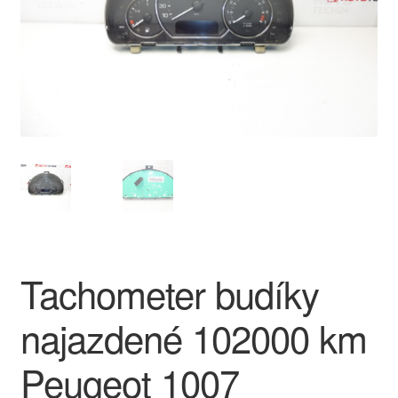
O nás
Obchodné podmienky
Ochrana osobních údajů
Platby
Pokladňa
Reklamace
Tachometer budíky
Reklamačný poriadok
najazdené 102000 km
Peugeot 1007