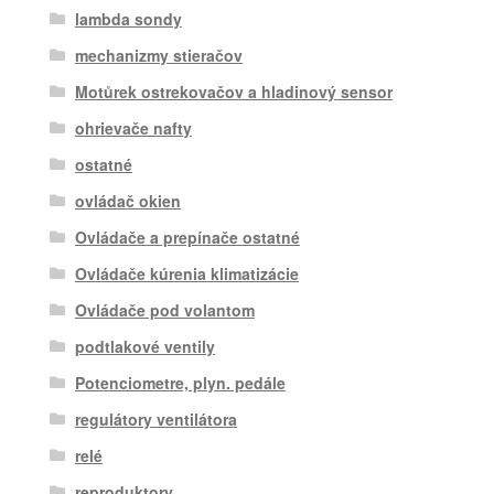
lambda sondy
mechanizmy stieračov
Motůrek ostrekovačov a hladinový sensor
ohrievače nafty
ostatné
ovládač okien
Ovládače a prepínače ostatné
Ovládače kúrenia klimatizácie
Ovládače pod volantom
podtlakové ventily
Potenciometre, plyn. pedále
regulátory ventilátora
relé
reproduktory