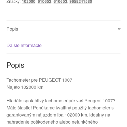
Značky:
102000
,
610652
,
610653
,
9658241580
Peugeot
1007
9658241580
610652
Popis
Ďalšie informácie
Popis
Tachometer pre PEUGEOT 1007
Najeto 102000 km
Hľadáte spoľahlivý tachometer pre váš Peugeot 1007?
Máte šťastie! Ponúkame kvalitný použitý tachometer s
garantovaným nájazdom iba 102000 km, ideálny na
nahradenie poškodeného alebo nefunkčného