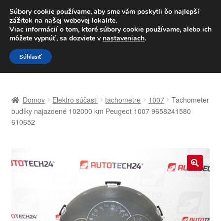
DOPRAVA od 6 EUR
Súbory cookie používame, aby sme vám poskytli čo najlepší
zážitok na našej webovej lokalite.
Po–Pi 09:00–16:00
233 221 276
Viac informácií o tom, ktoré súbory cookie používame, alebo ich
môžete vypnúť, sa dozviete v
nastaveniach
.
Preskočiť
Preskočiť
Menu
Súhlasiť
na
na
navigáciu
obsah
Domovská stránka
Domov
Elektro súčasti
tachometre
1007
Tachometer
Celosvetová preprava
budíky najazdené 102000 km Peugeot 1007 9658241580
610652
Doprava
Kontakt
🔍
Košík
Môj účet