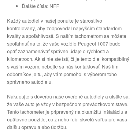
Ďalšie čísla: NFP
Každý autodiel v našej ponuke je starostlivo
kontrolovaný, aby zodpovedal najvyšším štandardom
kvality a spoľahlivosti. S naším tachometrom sa môžete
spoľahnúť na to, že vaše vozidlo Peugeot 1007 bude
opäť zaznamenávať správne údaje o rýchlosti a
kilometroch. Ak si nie ste istí, či je tento diel kompatibilný
s vaším vozom, nebojte sa nás kontaktovať. Náš tím
odborníkov je tu, aby vám pomohol s výberom toho
správneho autodielu.
Nakupujte s dôverou naše overené autodiely a uistite sa,
že vaše auto je vždy v bezpečnom prevádzkovom stave.
Tento tachometer je pripravený na okamžitú inštaláciu a
opätovné použitie, čo z neho robí skvelú voľbu pre vašu
ďalšiu opravu alebo údržbu.