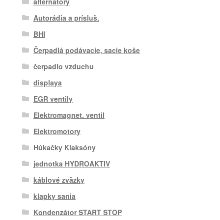
alternátory
Autorádia a prísluš.
BHI
Čerpadlá podávacie, sacie koše
čerpadlo vzduchu
displaya
EGR ventily
Elektromagnet. ventil
Elektromotory
Húkačky Klaksóny
jednotka HYDROAKTIV
káblové zväzky
klapky sania
Kondenzátor START STOP