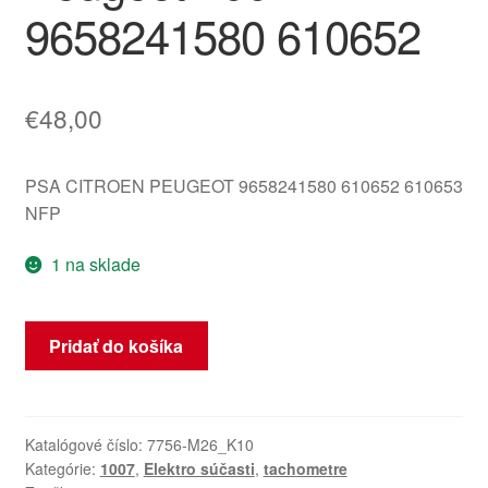
9658241580 610652
€
48,00
PSA CITROEN PEUGEOT 9658241580 610652 610653
NFP
1 na sklade
množstvo
Pridať do košíka
Tachometer
budíky
najazdené
102000
Katalógové číslo:
7756-M26_K10
Kategórie:
1007
,
Elektro súčasti
,
tachometre
km