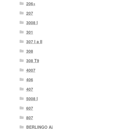
206+
207
3008 I
301
307 I a II
308
308 T9
4007
406
407
5008 I
607
807
BERLINGO Aj