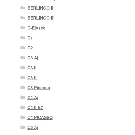
BERLINGO II
BERLINGO III
C-Elysée
C1
C2
C3 Aj
C3 II
C3 III
C3 Picasso
C4 Aj
C4 II B7
C4 PICASSO
C5 Aj