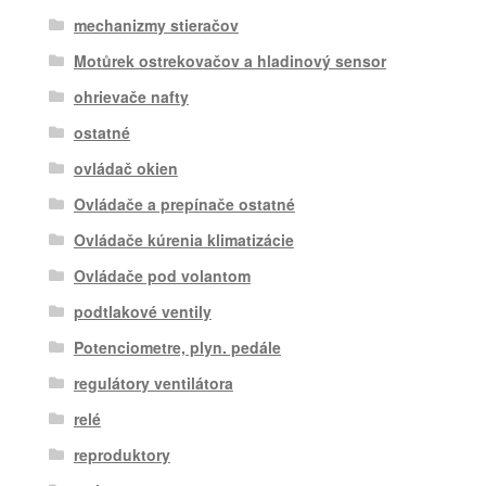
mechanizmy stieračov
Motůrek ostrekovačov a hladinový sensor
ohrievače nafty
ostatné
ovládač okien
Ovládače a prepínače ostatné
Ovládače kúrenia klimatizácie
Ovládače pod volantom
podtlakové ventily
Potenciometre, plyn. pedále
regulátory ventilátora
relé
reproduktory