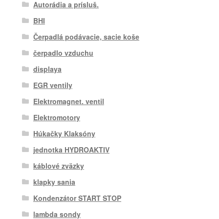
Autorádia a prísluš.
BHI
Čerpadlá podávacie, sacie koše
čerpadlo vzduchu
displaya
EGR ventily
Elektromagnet. ventil
Elektromotory
Húkačky Klaksóny
jednotka HYDROAKTIV
káblové zväzky
klapky sania
Kondenzátor START STOP
lambda sondy