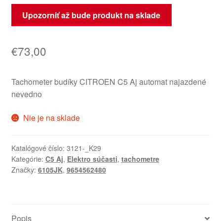
Upozorniť až bude produkt na sklade
€
73,00
Tachometer budíky CITROEN C5 Aj automat najazdené
nevedno
Nie je na sklade
Katalógové číslo:
3121-_K29
Kategórie:
C5 Aj
,
Elektro súčasti
,
tachometre
Značky:
6105JK
,
9654562480
Popis