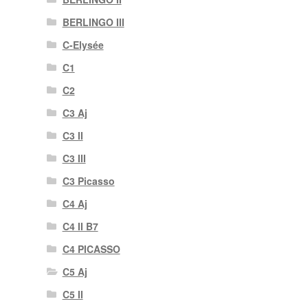
BERLINGO III
C-Elysée
C1
C2
C3 Aj
C3 II
C3 III
C3 Picasso
C4 Aj
C4 II B7
C4 PICASSO
C5 Aj
C5 II