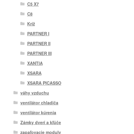
C5 X7
C8
Kríž
PARTNER I
PARTNER II
PARTNER III
XANTIA
XSARA
XSARA PICASSO
váhy vzduchu
ventilátor chladiča
ventilátor kúrenia
Zámky dverí a kľúče
zapaľovacie moduly