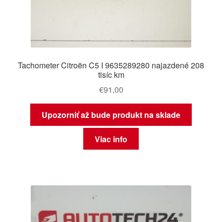
Tachometer Citroën C5 I 9635289280 najazdené 208
tisíc km
€
91,00
Upozorniť až bude produkt na sklade
Viac info