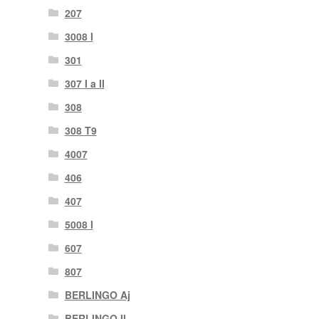
207
3008 I
301
307 I a II
308
308 T9
4007
406
407
5008 I
607
807
BERLINGO Aj
BERLINGO II