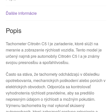
Ďalšie informácie
Popis
Tachometer Citroën C5 I je zariadenie, ktoré slúži na
meranie a zobrazenie rýchlosti vozidla. Tento model je
určený najmä pre automobily Citroën C5 I a je známy
svojou presnosťou a spoľahlivosťou.
Často sa stáva, že tachomety odchádzajú v dôsledku
opotrebovania, mechanických poškodení alebo porúch v
elektrických obvodoch. Odporúča sa kontrolovať
vyhodnotenia rýchlosti pravidelne, aby sa predišlo
nepresným údajom o rýchlosti a možným pokutám.
Výmenu tachometra by mal vykonať skúsený
automechanik, ktorý zabezpečí správne pripojenie a