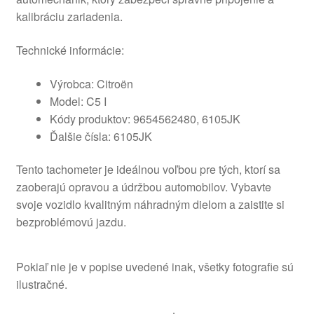
kalibráciu zariadenia.
Technické informácie:
Výrobca: Citroën
Model: C5 I
Kódy produktov: 9654562480, 6105JK
Ďalšie čísla: 6105JK
Tento tachometer je ideálnou voľbou pre tých, ktorí sa
zaoberajú opravou a údržbou automobilov. Vybavte
svoje vozidlo kvalitným náhradným dielom a zaistite si
bezproblémovú jazdu.
Pokiaľ nie je v popise uvedené inak, všetky fotografie sú
ilustračné.