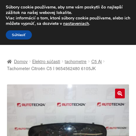
DOPRAVA od 6 EUR
Súbory cookie používame, aby sme vám poskytli čo najlepší
zážitok na našej webovej lokalite.
Po–Pi 09:00–16:00
233 221 276
Viac informácií o tom, ktoré súbory cookie používame, alebo ich
môžete vypnúť, sa dozviete v
nastaveniach
.
Preskočiť
Preskočiť
Menu
Súhlasiť
na
na
navigáciu
obsah
Domovská stránka
Domov
Elektro súčasti
tachometre
C5 Aj
Celosvetová preprava
Tachometer Citroën C5 I 9654562480 6105JK
Doprava
Kontakt
🔍
Košík
Môj účet