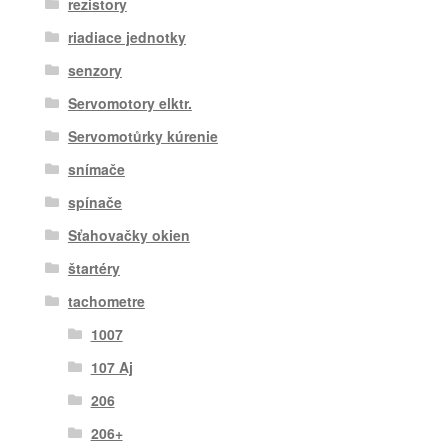
rezistory
riadiace jednotky
senzory
Servomotory elktr.
Servomotůrky kúrenie
snímače
spínače
Sťahovačky okien
štartéry
tachometre
1007
107 Aj
206
206+