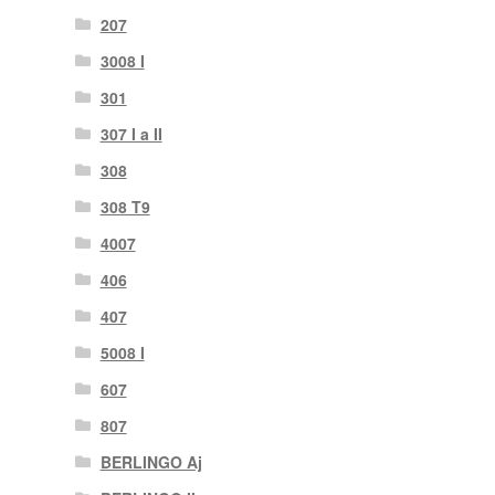
207
3008 I
301
307 I a II
308
308 T9
4007
406
407
5008 I
607
807
BERLINGO Aj