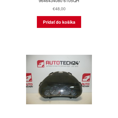
9646434080 6105QH
€
48,00
Pridať do košíka