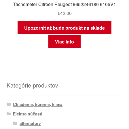
Tachometer Citroën Peugeot 9652246180 6105V1
€
42,00
Upozorniť až bude produkt na sklade
Viac info
Kategórie produktov
Chladenie, kúrenie, klíma
Elektro súčasti
alternátory