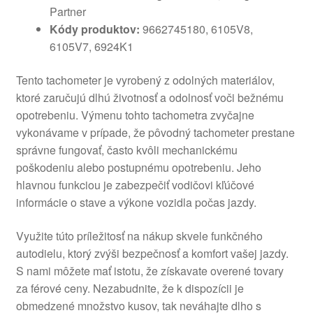
Partner
Kódy produktov:
9662745180, 6105V8,
6105V7, 6924K1
Tento tachometer je vyrobený z odolných materiálov,
ktoré zaručujú dlhú životnosť a odolnosť voči bežnému
opotrebeniu. Výmenu tohto tachometra zvyčajne
vykonávame v prípade, že pôvodný tachometer prestane
správne fungovať, často kvôli mechanickému
poškodeniu alebo postupnému opotrebeniu. Jeho
hlavnou funkciou je zabezpečiť vodičovi kľúčové
informácie o stave a výkone vozidla počas jazdy.
Využite túto príležitosť na nákup skvele funkčného
autodielu, ktorý zvýši bezpečnosť a komfort vašej jazdy.
S nami môžete mať istotu, že získavate overené tovary
za férové ceny. Nezabudnite, že k dispozícii je
obmedzené množstvo kusov, tak neváhajte dlho s