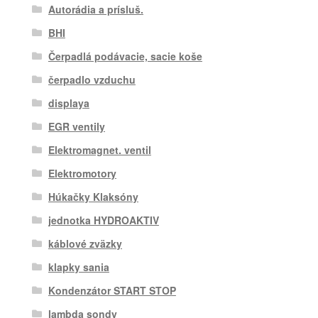
Autorádia a prísluš.
BHI
Čerpadlá podávacie, sacie koše
čerpadlo vzduchu
displaya
EGR ventily
Elektromagnet. ventil
Elektromotory
Húkačky Klaksóny
jednotka HYDROAKTIV
káblové zväzky
klapky sania
Kondenzátor START STOP
lambda sondy