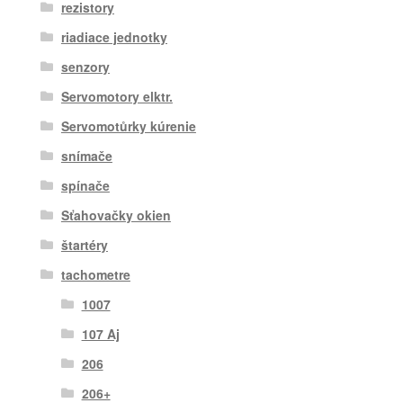
rezistory
riadiace jednotky
senzory
Servomotory elktr.
Servomotůrky kúrenie
snímače
spínače
Sťahovačky okien
štartéry
tachometre
1007
107 Aj
206
206+