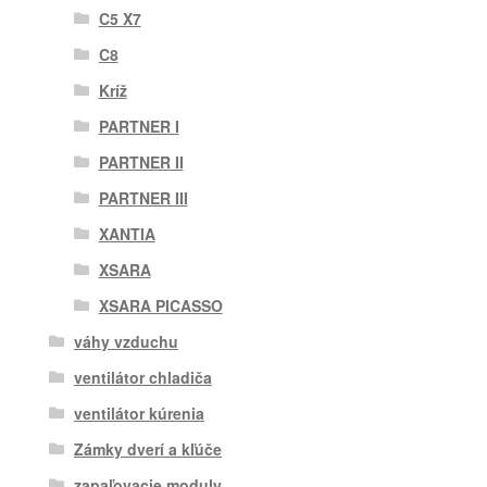
C5 X7
C8
Kríž
PARTNER I
PARTNER II
PARTNER III
XANTIA
XSARA
XSARA PICASSO
váhy vzduchu
ventilátor chladiča
ventilátor kúrenia
Zámky dverí a kľúče
zapaľovacie moduly