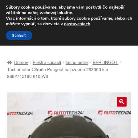
DOPRAVA od 6 EUR
Súbory cookie používame, aby sme vám poskytli čo najlepší
zážitok na našej webovej lokalite.
Po–Pi 09:00–16:00
233 221 276
Viac informácií o tom, ktoré súbory cookie používame, alebo ich
môžete vypnúť, sa dozviete v
nastaveniach
.
Preskočiť
Preskočiť
Menu
Súhlasiť
na
na
navigáciu
obsah
Domovská stránka
Domov
Elektro súčasti
tachometre
BERLINGO II
Celosvetová preprava
Tachometer Citroën Peugeot najazdené 263000 km
9662745180 6105V8
Doprava
Kontakt
🔍
Košík
Môj účet