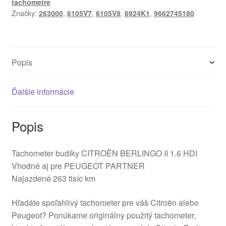
tachometre
km
Značky:
263000
,
6105V7
,
6105V8
,
6924K1
,
9662745180
9662745180
6105V8
Popis
Ďalšie informácie
Popis
Tachometer budíky CITROËN BERLINGO II 1.6 HDI
Vhodné aj pre PEUGEOT PARTNER
Najazdené 263 tisíc km
Hľadáte spoľahlivý tachometer pre váš Citroën alebo
Peugeot? Ponúkame originálny použitý tachometer,