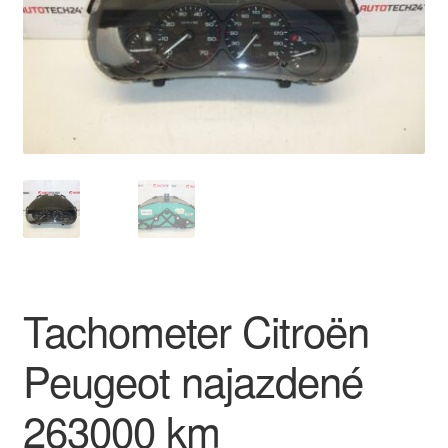
O nás
Obchodné podmienky
Ochrana osobních údajů
Platby
Pokladňa
Reklamace
Tachometer Citroën
Reklamačný poriadok
Peugeot najazdené
263000 km