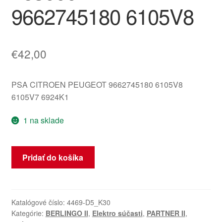
9662745180 6105V8
€
42,00
PSA CITROEN PEUGEOT 9662745180 6105V8
6105V7 6924K1
1 na sklade
množstvo
Pridať do košíka
Tachometer
Citroën
Peugeot
najazdené
Katalógové číslo:
4469-D5_K30
Kategórie:
BERLINGO II
,
Elektro súčasti
,
PARTNER II
,
263000