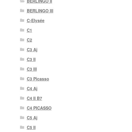
BERLINGO II
BERLINGO III
C-Elysée
C1
C2
C3 Aj
C3 II
C3 III
C3 Picasso
C4 Aj
C4 II B7
C4 PICASSO
C5 Aj
C5 II