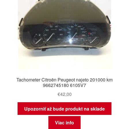
Tachometer Citroën Peugeot najeto 201000 km
9662745180 6105V7
€
42,00
Upozorniť až bude produkt na sklade
Viac info