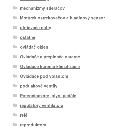
mechanizmy stieračov
Motůrek ostrekovačov a hladinový sensor
ohrievače nafty
ostatné
ovládač okien
Ovládače a prepínače ostatné
Ovládače kúrenia klimatizácie
Ovládače pod volantom
podtlakové ventily
Potenciometre, plyn. pedále
regulátory ventilátora
relé
reproduktory