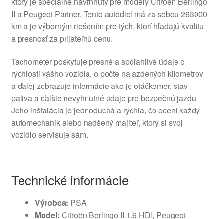
ktorý je špeciálne navrhnutý pre modely Citroën Berlingo
II a Peugeot Partner. Tento autodiel má za sebou 263000
km a je výborným riešením pre tých, ktorí hľadajú kvalitu
a presnosť za prijateľnú cenu.
Tachometer poskytuje presné a spoľahlivé údaje o
rýchlosti vášho vozidla, o počte najazdených kilometrov
a ďalej zobrazuje informácie ako je otáčkomer, stav
paliva a ďalšie nevyhnutné údaje pre bezpečnú jazdu.
Jeho inštalácia je jednoduchá a rýchla, čo ocení každý
automechanik alebo nadšený majiteľ, ktorý si svoj
vozidlo servisuje sám.
Technické informácie
Výrobca:
PSA
Model:
Citroën Berlingo II 1.6 HDI, Peugeot