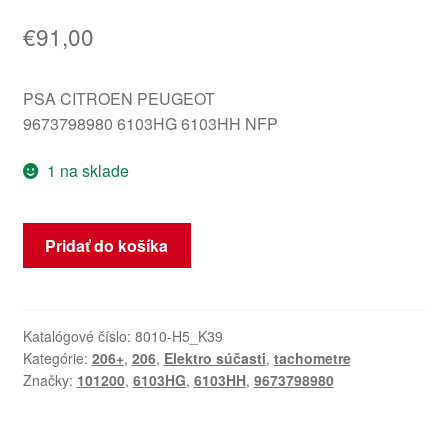
€
91,00
PSA CITROEN PEUGEOT
9673798980 6103HG 6103HH NFP
1 na sklade
množstvo
Pridať do košíka
Tachometer
Peugeot
206+
101200
Katalógové číslo:
8010-H5_K39
Kategórie:
206+
,
206
,
Elektro súčasti
,
tachometre
km
Značky:
101200
,
6103HG
,
6103HH
,
9673798980
9673798980
6103HG