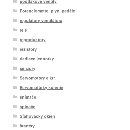
podtlakové ventily
Potenciometre, plyn. pedále
regulátory ventilátora
relé
reproduktory
rezistory
riadiace jednotky
senzory
Servomotory elktr.
Servomotůrky kúrenie
snímače
spínače
Sťahovačky okien
štartéry