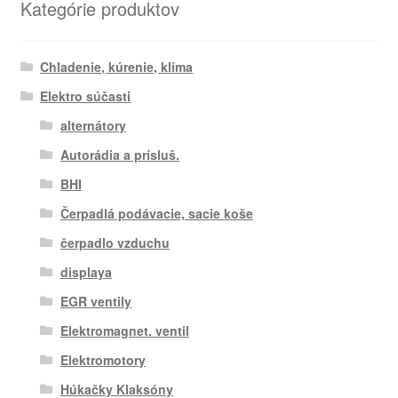
Kategórie produktov
Chladenie, kúrenie, klíma
Elektro súčasti
alternátory
Autorádia a prísluš.
BHI
Čerpadlá podávacie, sacie koše
čerpadlo vzduchu
displaya
EGR ventily
Elektromagnet. ventil
Elektromotory
Húkačky Klaksóny