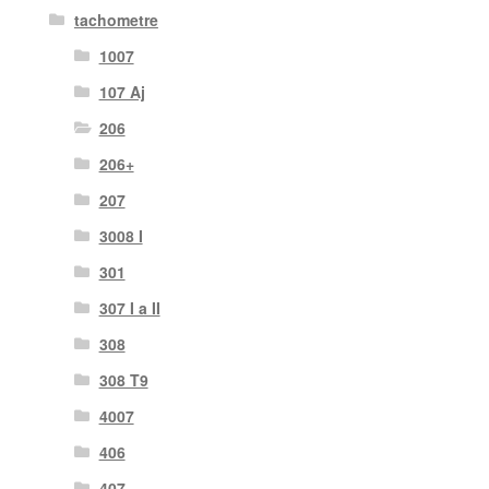
tachometre
1007
107 Aj
206
206+
207
3008 I
301
307 I a II
308
308 T9
4007
406
407