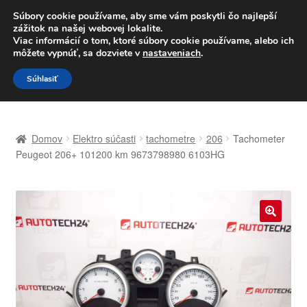
DOPRAVA od 6 EUR
Súbory cookie používame, aby sme vám poskytli čo najlepší
zážitok na našej webovej lokalite.
Po–Pi 09:00–16:00
233 221 276
Viac informácií o tom, ktoré súbory cookie používame, alebo ich
môžete vypnúť, sa dozviete v
nastaveniach
.
Preskočiť
Preskočiť
Menu
Súhlasiť
na
na
navigáciu
obsah
Domovská stránka
Domov
Elektro súčasti
tachometre
206
Tachometer
Celosvetová preprava
Peugeot 206+ 101200 km 9673798980 6103HG
Doprava
Kontakt
🔍
Košík
Môj účet