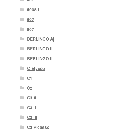
5008 I
607
807
BERLINGO Aj
BERLINGO II
BERLINGO III
C-Elysée
C1
C2
C3 Aj
C3 II
C3 III
C3 Picasso