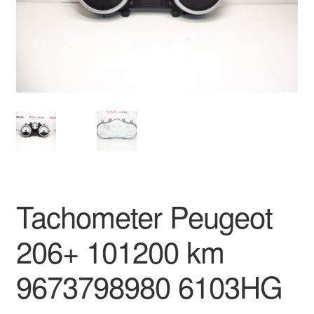
O nás
Obchodné podmienky
Ochrana osobních údajů
Platby
Pokladňa
Tachometer Peugeot
Reklamace
206+ 101200 km
Reklamačný poriadok
9673798980 6103HG