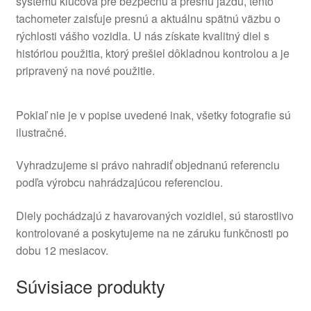
systému kľúčová pre bezpečnú a presnú jazdu, tento
tachometer zaisťuje presnú a aktuálnu spätnú väzbu o
rýchlosti vášho vozidla. U nás získate kvalitný diel s
históriou použitia, ktorý prešiel dôkladnou kontrolou a je
pripravený na nové použitie.
Pokiaľ nie je v popise uvedené inak, všetky fotografie sú
ilustračné.
Vyhradzujeme si právo nahradiť objednanú referenciu
podľa výrobcu nahrádzajúcou referenciou.
Diely pochádzajú z havarovaných vozidiel, sú starostlivo
kontrolované a poskytujeme na ne záruku funkčnosti po
dobu 12 mesiacov.
Súvisiace produkty