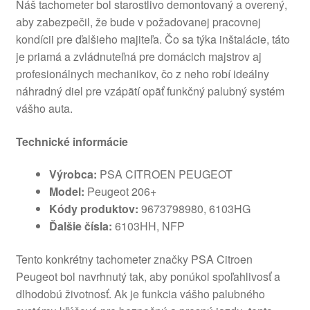
Náš tachometer bol starostlivo demontovaný a overený,
aby zabezpečil, že bude v požadovanej pracovnej
kondícii pre ďalšieho majiteľa. Čo sa týka inštalácie, táto
je priamá a zvládnuteľná pre domácich majstrov aj
profesionálnych mechanikov, čo z neho robí ideálny
náhradný diel pre vzápätí opäť funkčný palubný systém
vášho auta.
Technické informácie
Výrobca:
PSA CITROEN PEUGEOT
Model:
Peugeot 206+
Kódy produktov:
9673798980, 6103HG
Ďalšie čísla:
6103HH, NFP
Tento konkrétny tachometer značky PSA Citroen
Peugeot bol navrhnutý tak, aby ponúkol spoľahlivosť a
dlhodobú životnosť. Ak je funkcia vášho palubného