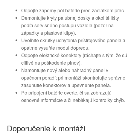
Odpojte záporný pól batérie pred začiatkom prác.
Demontujte kryty palubnej dosky a okolité lišty
podľa servisného postupu vozidla (pozor na
západky a plastové klipy).
Uvoľnite skrutky uchytenia prístrojového panela a
opatrne vysuňte modul dopredu.
Odpojte elektrické konektory (ráchajte s tým, že sú
citlivé na poškodenie pinov).
Namontujte nový alebo náhradný panel v
opačnom poradí; pri montáži skontrolujte správne
zasunutie konektorov a upevnenie panela.
Po pripojení batérie overte, či sa zobrazujú
osnovné informácie a či neblikajú kontrolky chýb.
Doporučenie k montáži