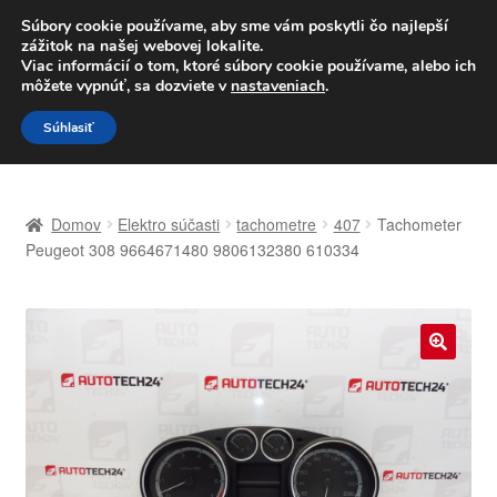
DOPRAVA od 6 EUR
Súbory cookie používame, aby sme vám poskytli čo najlepší
zážitok na našej webovej lokalite.
Po–Pi 09:00–16:00
233 221 276
Viac informácií o tom, ktoré súbory cookie používame, alebo ich
môžete vypnúť, sa dozviete v
nastaveniach
.
Preskočiť
Preskočiť
Menu
Súhlasiť
na
na
navigáciu
obsah
Domovská stránka
Domov
Elektro súčasti
tachometre
407
Tachometer
Celosvetová preprava
Peugeot 308 9664671480 9806132380 610334
Doprava
Kontakt
🔍
Košík
Môj účet