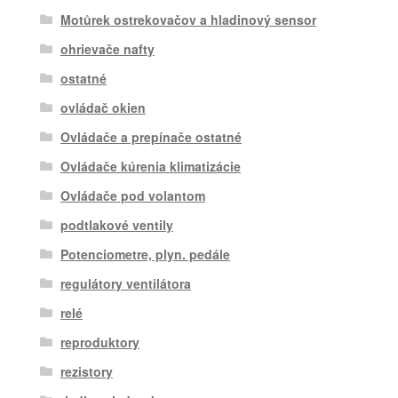
Motůrek ostrekovačov a hladinový sensor
ohrievače nafty
ostatné
ovládač okien
Ovládače a prepínače ostatné
Ovládače kúrenia klimatizácie
Ovládače pod volantom
podtlakové ventily
Potenciometre, plyn. pedále
regulátory ventilátora
relé
reproduktory
rezistory