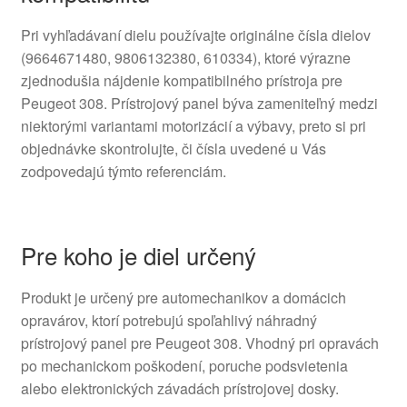
Pri vyhľadávaní dielu používajte originálne čísla dielov
(9664671480, 9806132380, 610334), ktoré výrazne
zjednodušia nájdenie kompatibilného prístroja pre
Peugeot 308. Prístrojový panel býva zameniteľný medzi
niektorými variantami motorizácií a výbavy, preto si pri
objednávke skontrolujte, či čísla uvedené u Vás
zodpovedajú týmto referenciám.
Pre koho je diel určený
Produkt je určený pre automechanikov a domácich
opravárov, ktorí potrebujú spoľahlivý náhradný
prístrojový panel pre Peugeot 308. Vhodný pri opravách
po mechanickom poškodení, poruche podsvietenia
alebo elektronických závadách prístrojovej dosky.