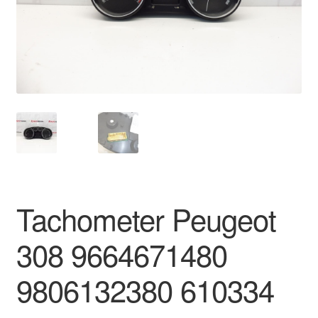
O nás
Obchodné podmienky
Ochrana osobních údajů
Platby
Pokladňa
Tachometer Peugeot
Reklamace
308 9664671480
Reklamačný poriadok
9806132380 610334