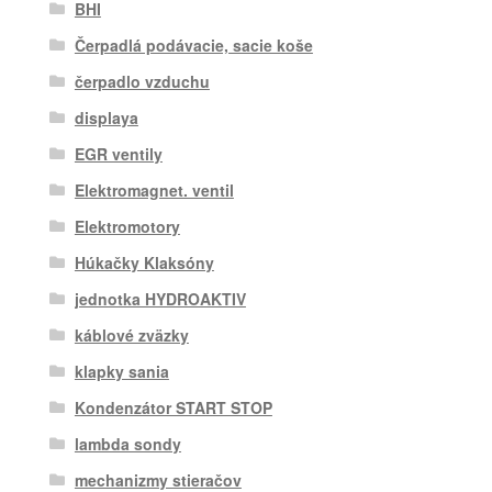
BHI
Čerpadlá podávacie, sacie koše
čerpadlo vzduchu
displaya
EGR ventily
Elektromagnet. ventil
Elektromotory
Húkačky Klaksóny
jednotka HYDROAKTIV
káblové zväzky
klapky sania
Kondenzátor START STOP
lambda sondy
mechanizmy stieračov