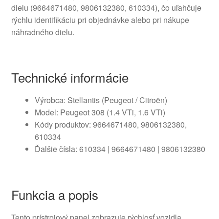
dielu (9664671480, 9806132380, 610334), čo uľahčuje
rýchlu identifikáciu pri objednávke alebo pri nákupe
náhradného dielu.
Technické informácie
Výrobca: Stellantis (Peugeot / Citroën)
Model: Peugeot 308 (1.4 VTi, 1.6 VTi)
Kódy produktov: 9664671480, 9806132380,
610334
Ďalšie čísla: 610334 | 9664671480 | 9806132380
Funkcia a popis
Tento prístrojový panel zobrazuje rýchlosť vozidla