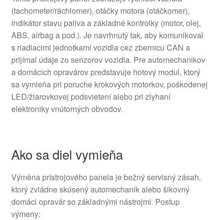
(tachometer/ráchlomer), otáčky motora (otáčkomer),
indikátor stavu paliva a základné kontrolky (motor, olej,
ABS, airbag a pod.). Je navrhnutý tak, aby komunikoval
s riadiacimi jednotkami vozidla cez zbernicu CAN a
prijímal údaje zo senzorov vozidla. Pre automechanikov
a domácich opravárov predstavuje hotový modul, ktorý
sa vymieňa pri poruche krokových motorkov, poškodenej
LED/žiarovkovej podsvietení alebo pri zlyhaní
elektroniky vnútorných obvodov.
Ako sa diel vymieňa
Výměna prístrojového panela je bežný servisný zásah,
ktorý zvládne skúsený automechanik alebo šikovný
domáci opravár so základnými nástrojmi. Postup
výmeny: