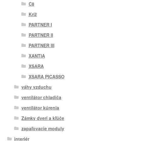
C8
Kríž
PARTNER I
PARTNER II
PARTNER III
XANTIA
XSARA
XSARA PICASSO
váhy vzduchu
ventilátor chladiča
ventilátor kúrenia
Zámky dverí a kľúče
zapaľovacie moduly
interiér