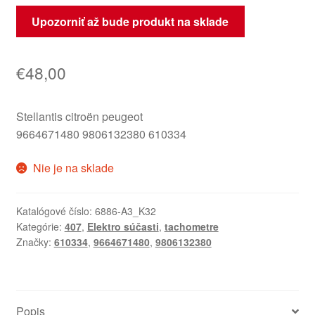
Upozorniť až bude produkt na sklade
€
48,00
Stellantis citroën peugeot
9664671480 9806132380 610334
Nie je na sklade
Katalógové číslo:
6886-A3_K32
Kategórie:
407
,
Elektro súčasti
,
tachometre
Značky:
610334
,
9664671480
,
9806132380
Popis