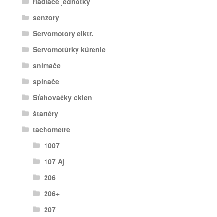
riadiace jednotky
senzory
Servomotory elktr.
Servomotůrky kúrenie
snímače
spínače
Sťahovačky okien
štartéry
tachometre
1007
107 Aj
206
206+
207