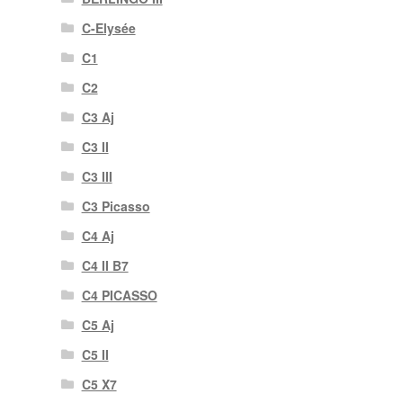
C-Elysée
C1
C2
C3 Aj
C3 II
C3 III
C3 Picasso
C4 Aj
C4 II B7
C4 PICASSO
C5 Aj
C5 II
C5 X7