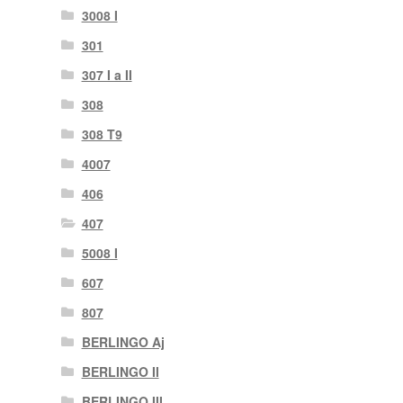
3008 I
301
307 I a II
308
308 T9
4007
406
407
5008 I
607
807
BERLINGO Aj
BERLINGO II
BERLINGO III