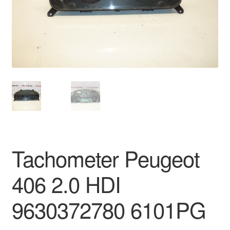
O nás
Obchodné podmienky
Ochrana osobních údajů
Platby
Pokladňa
Tachometer Peugeot
Reklamace
406 2.0 HDI
Reklamačný poriadok
9630372780 6101PG