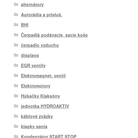
alternátory
Autorádia a prísluš.
BHI
Čerpadlá podávacie, sacie koše
čerpadlo vzduchu
displaya
EGR ventily
Elektromagnet. ventil
Elektromotory
Húkačky Klaksóny
jednotka HYDROAKTIV
káblové zväzky
klapky sania
Kondenzátor START STOP