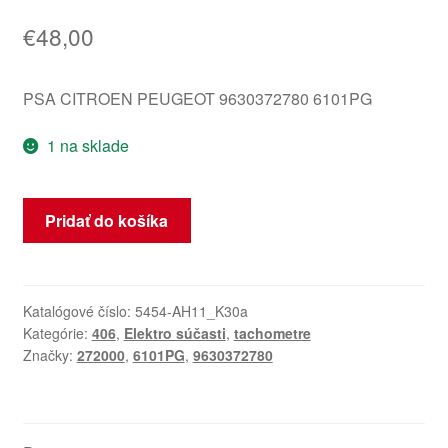
€
48,00
PSA CITROEN PEUGEOT 9630372780 6101PG
1 na sklade
množstvo
Pridať do košíka
Tachometer
Peugeot
406
2.0
Katalógové číslo:
5454-AH11_K30a
Kategórie:
406
,
Elektro súčasti
,
tachometre
HDI
Značky:
272000
,
6101PG
,
9630372780
9630372780
6101PG