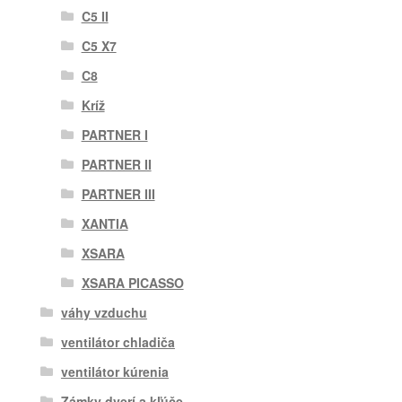
C5 II
C5 X7
C8
Kríž
PARTNER I
PARTNER II
PARTNER III
XANTIA
XSARA
XSARA PICASSO
váhy vzduchu
ventilátor chladiča
ventilátor kúrenia
Zámky dverí a kľúče