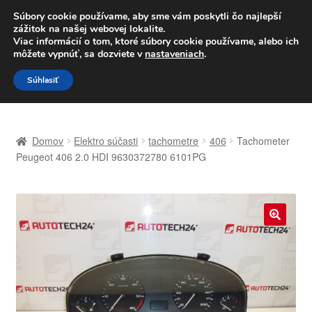
DOPRAVA od 6 EUR
Súbory cookie používame, aby sme vám poskytli čo najlepší
zážitok na našej webovej lokalite.
Po–Pi 09:00–16:00
233 221 276
Viac informácií o tom, ktoré súbory cookie používame, alebo ich
môžete vypnúť, sa dozviete v
nastaveniach
.
Preskočiť
Preskočiť
Menu
Súhlasiť
na
na
navigáciu
obsah
Domovská stránka
Domov
Elektro súčasti
tachometre
406
Tachometer
Celosvetová preprava
Peugeot 406 2.0 HDI 9630372780 6101PG
Doprava
Kontakt
🔍
Košík
Môj účet