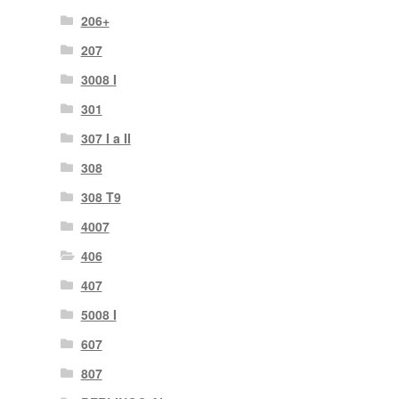
206+
207
3008 I
301
307 I a II
308
308 T9
4007
406
407
5008 I
607
807