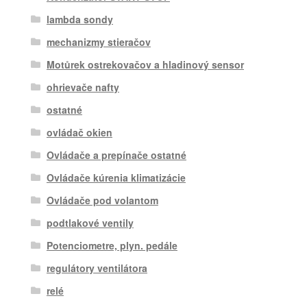
lambda sondy
mechanizmy stieračov
Motůrek ostrekovačov a hladinový sensor
ohrievače nafty
ostatné
ovládač okien
Ovládače a prepínače ostatné
Ovládače kúrenia klimatizácie
Ovládače pod volantom
podtlakové ventily
Potenciometre, plyn. pedále
regulátory ventilátora
relé