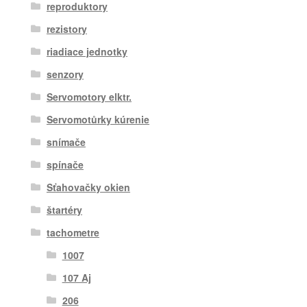
reproduktory
rezistory
riadiace jednotky
senzory
Servomotory elktr.
Servomotůrky kúrenie
snímače
spínače
Sťahovačky okien
štartéry
tachometre
1007
107 Aj
206