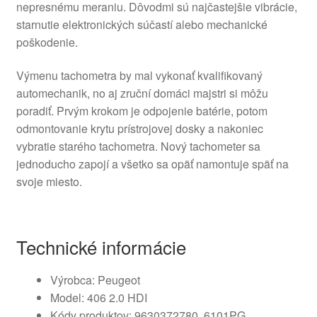
nepresnému meraniu. Dôvodmi sú najčastejšie vibrácie,
starnutie elektronických súčastí alebo mechanické
poškodenie.
Výmenu tachometra by mal vykonať kvalifikovaný
automechanik, no aj zruční domáci majstri si môžu
poradiť. Prvým krokom je odpojenie batérie, potom
odmontovanie krytu prístrojovej dosky a nakoniec
vybratie starého tachometra. Nový tachometer sa
jednoducho zapojí a všetko sa opäť namontuje späť na
svoje miesto.
Technické informácie
Výrobca: Peugeot
Model: 406 2.0 HDI
Kódy produktov: 9630372780, 6101PG