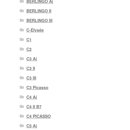
BERLINGO Aj
BERLINGO II
BERLINGO III
C-Elysée
C1
C2
C3 Aj
C3 II
C3 III
C3 Picasso
C4 Aj
C4 II B7
C4 PICASSO
C5 Aj