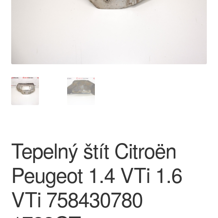
O nás
Obchodné podmienky
Ochrana osobních údajů
Platby
Pokladňa
Tepelný štít Citroën
Reklamace
Peugeot 1.4 VTi 1.6
Reklamačný poriadok
VTi 758430780