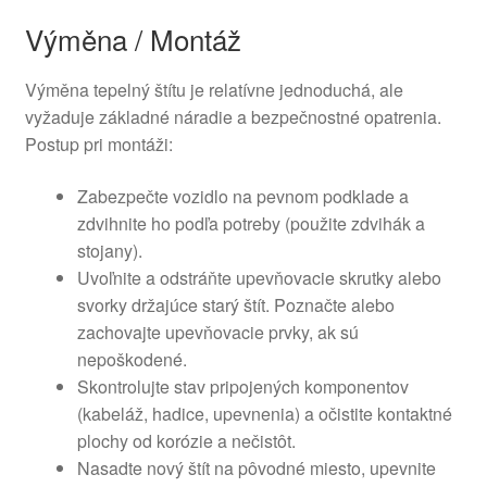
Výměna / Montáž
Výměna tepelný štítu je relatívne jednoduchá, ale
vyžaduje základné náradie a bezpečnostné opatrenia.
Postup pri montáži:
Zabezpečte vozidlo na pevnom podklade a
zdvihnite ho podľa potreby (použite zdvihák a
stojany).
Uvoľnite a odstráňte upevňovacie skrutky alebo
svorky držajúce starý štít. Poznačte alebo
zachovajte upevňovacie prvky, ak sú
nepoškodené.
Skontrolujte stav pripojených komponentov
(kabeláž, hadice, upevnenia) a očistite kontaktné
plochy od korózie a nečistôt.
Nasadte nový štít na pôvodné miesto, upevnite