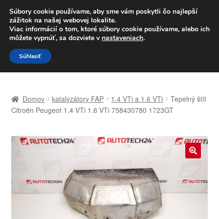
DOPRAVA od 6 EUR
Súbory cookie používame, aby sme vám poskytli čo najlepší
zážitok na našej webovej lokalite.
Po–Pi 09:00–16:00
233 221 276
Viac informácií o tom, ktoré súbory cookie používame, alebo ich
môžete vypnúť, sa dozviete v
nastaveniach
.
Preskočiť
Preskočiť
Menu
Súhlasiť
na
na
navigáciu
obsah
Domovská stránka
Domov
katalyzátory FAP
1.4 VTi a 1.6 VTi
Tepelný štít
Celosvetová preprava
Citroën Peugeot 1.4 VTi 1.6 VTi 758430780 1723GT
Doprava
Kontakt
🔍
Košík
Môj účet