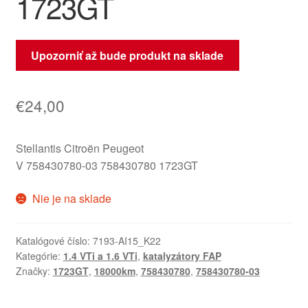
1723GT
Upozorniť až bude produkt na sklade
€
24,00
Stellantis Citroën Peugeot
V 758430780-03 758430780 1723GT
Nie je na sklade
Katalógové číslo:
7193-AI15_K22
Kategórie:
1.4 VTi a 1.6 VTi
,
katalyzátory FAP
Značky:
1723GT
,
18000km
,
758430780
,
758430780-03