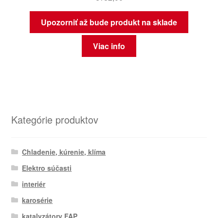
Upozorniť až bude produkt na sklade
Viac info
Kategórie produktov
Chladenie, kúrenie, klíma
Elektro súčasti
interiér
karosérie
katalyzátory FAP