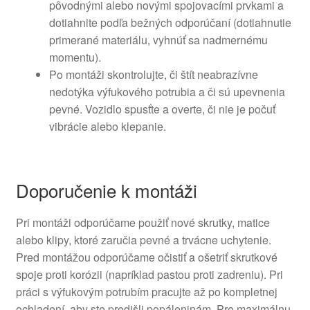
pôvodnými alebo novými spojovacími prvkami a
dotiahnite podľa bežných odporúčaní (dotiahnutie
primerané materiálu, vyhnúť sa nadmernému
momentu).
Po montáži skontrolujte, či štít neabrazívne
nedotýka výfukového potrubia a či sú upevnenia
pevné. Vozidlo spusťte a overte, či nie je počuť
vibrácie alebo klepanie.
Doporučenie k montáži
Pri montáži odporúčame použiť nové skrutky, matice
alebo klipy, ktoré zaručia pevné a trvácne uchytenie.
Pred montážou odporúčame očistiť a ošetriť skrutkové
spoje proti korózii (napríklad pastou proti zadreniu). Pri
práci s výfukovým potrubím pracujte až po kompletnej
ochladení, aby ste predišli popáleninám. Pre maximálnu