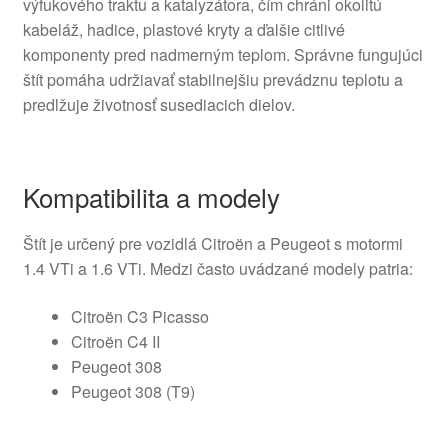
výfukového traktu a katalyzátora, čím chráni okolitú
kabeláž, hadice, plastové kryty a ďalšie citlivé
komponenty pred nadmerným teplom. Správne fungujúci
štít pomáha udržiavať stabilnejšiu prevádznu teplotu a
predlžuje životnosť susediacich dielov.
Kompatibilita a modely
Štít je určený pre vozidlá Citroën a Peugeot s motormi
1.4 VTi a 1.6 VTi. Medzi často uvádzané modely patria:
Citroën C3 Picasso
Citroën C4 II
Peugeot 308
Peugeot 308 (T9)