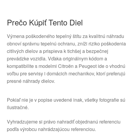
Prečo Kúpiť Tento Diel
Výmena poškodeného tepelný štítu za kvalitnú náhradu
obnoví správnu tepelnú ochranu, zníži riziko poškodenia
citlivých dielov a prispieva k tichšej a bezpečnej
prevádzke vozidla. Vďaka originálnym kódom a
kompatibilite s modelmi Citroën a Peugeot ide o vhodnú
voľbu pre servisy i domácich mechanikov, ktorí preferujú
presné náhrady dielov.
Pokiaľ nie je v popise uvedené inak, všetky fotografie sú
ilustračné.
Vyhradzujeme si právo nahradiť objednanú referenciu
podľa výrobcu nahrádzajúcou referenciou.