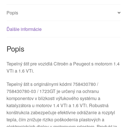
Popis
Ďalšie informácie
Popis
Tepelný štít pre vozidlá Citroën a Peugeot s motorom 1.4
VTi a 1.6 VTi.
Tepelný štít s originálnymi kódmi 758430780 /
758430780-03 / 1723GT je určený na ochranu
komponentov v blízkosti výfukového systému a
katalyzátora u motorov 1.4 VTi a 1.6 VTi. Robustná
konštrukcia zabezpečuje efektívne odrážanie a rozptyl
tepla, čím znižuje riziko poškodenia plastových a
elektronických dielov v motorovom priestore. Produkt je