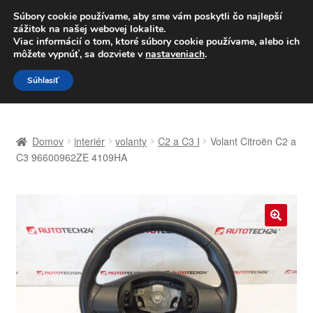
DOPRAVA od 6 EUR
Súbory cookie používame, aby sme vám poskytli čo najlepší
zážitok na našej webovej lokalite.
Po–Pi 09:00–16:00
233 221 276
Viac informácií o tom, ktoré súbory cookie používame, alebo ich
môžete vypnúť, sa dozviete v
nastaveniach
.
Preskočiť
Preskočiť
Menu
Súhlasiť
na
na
navigáciu
obsah
Domovská stránka
Domov
interiér
volanty
C2 a C3 I
Volant Citroën C2 a
Celosvetová preprava
C3 96600962ZE 4109HA
Doprava
Kontakt
🔍
Košík
Môj účet