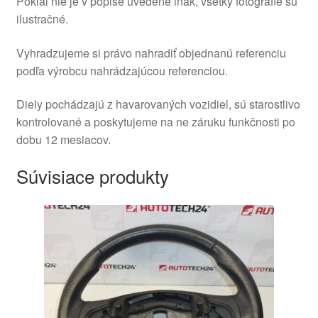
Pokiaľ nie je v popise uvedené inak, všetky fotografie sú
ilustračné.
Vyhradzujeme si právo nahradiť objednanú referenciu
podľa výrobcu nahrádzajúcou referenciou.
Diely pochádzajú z havarovaných vozidiel, sú starostlivo
kontrolované a poskytujeme na ne záruku funkčnosti po
dobu 12 mesiacov.
Súvisiace produkty