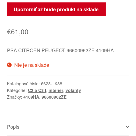
Upozorniť až bude produkt na sklade
€
61,00
PSA CITROEN PEUGEOT 96600962ZE 4109HA
Nie je na sklade
Katalógové číslo:
6628-_K38
Kategórie:
C2 a C3 I
,
interiér
,
volanty
Značky:
4109HA
,
96600962ZE
Popis