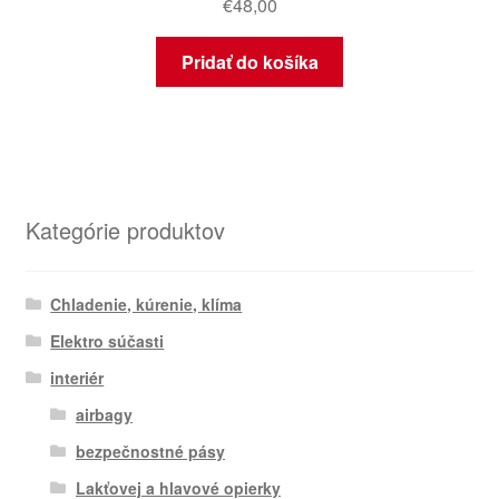
€
48,00
Pridať do košíka
Kategórie produktov
Chladenie, kúrenie, klíma
Elektro súčasti
interiér
airbagy
bezpečnostné pásy
Lakťovej a hlavové opierky