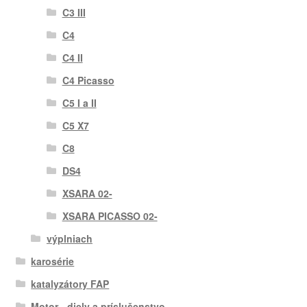
C3 III
C4
C4 II
C4 Picasso
C5 I a II
C5 X7
C8
DS4
XSARA 02-
XSARA PICASSO 02-
výplniach
karosérie
katalyzátory FAP
Motor - diely a príslušenstvo