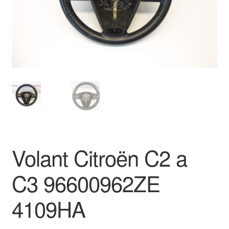
O nás
Obchodné podmienky
Ochrana osobních údajů
Platby
Pokladňa
Volant Citroën C2 a
Reklamace
C3 96600962ZE
Reklamačný poriadok
4109HA