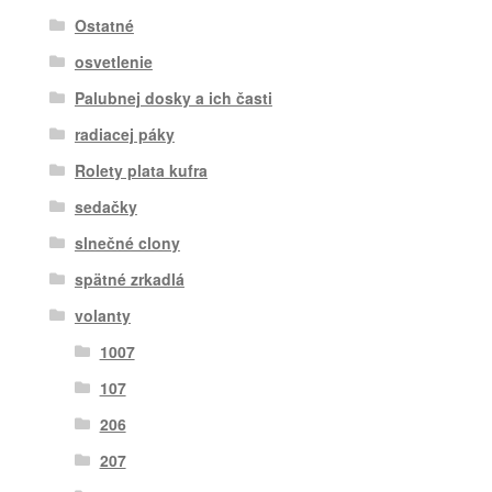
Ostatné
osvetlenie
Palubnej dosky a ich časti
radiacej páky
Rolety plata kufra
sedačky
slnečné clony
spätné zrkadlá
volanty
1007
107
206
207