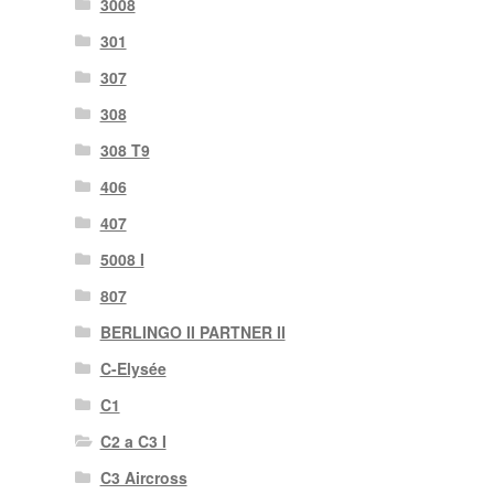
3008
301
307
308
308 T9
406
407
5008 I
807
BERLINGO II PARTNER II
C-Elysée
C1
C2 a C3 I
C3 Aircross