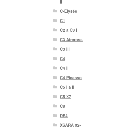
II
C-Elysée
C1
C2 a C3 I
C3 Aircross
C3 III
C4
C4 II
C4 Picasso
C5 I a II
C5 X7
C8
DS4
XSARA 02-