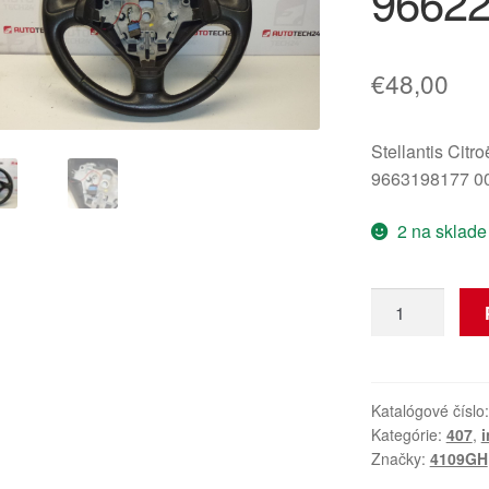
9662
€
48,00
Stellantis Citr
9663198177 0
2 na sklade
množstvo
Volant
pre
Peugeot
407
Katalógové číslo
Kategórie:
407
,
i
9663198177
Značky:
4109GH
9662203377