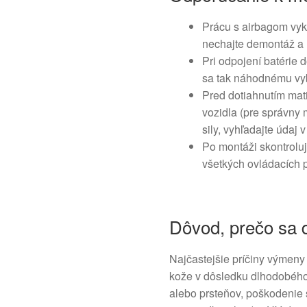
Prácu s airbagom vyk
nechajte demontáž a 
Pri odpojení batérie 
sa tak náhodnému vy
Pred dotiahnutím mat
vozidla (pre správny
sily, vyhľadajte údaj 
Po montáži skontroluj
všetkých ovládacích p
Dôvod, prečo sa d
Najčastejšie príčiny výmen
kože v dôsledku dlhodobého
alebo prsteňov, poškodenie