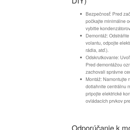
DIY)
Bezpečnosť: Pred zač
počkajte minimálne o
vybitie kondenzátorov
Demontáž: Odstráňte k
volantu, odpojte elekt
rádia, atď.).
Odskrutkovanie: Uvoľ
Pred demontážou ozna
zachovali správne cen
Montáž: Namontujte n
dotiahnite centrálnu 
pripojte elektrické ko
ovládacích prvkov pr
Odporúčanie k mo