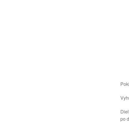
Poki
Vyhr
Diel
po 