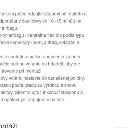
iatkom práce odpojte záporný pól batérie a
dporúčaný čas (obvykle 10–15 minút) na
 airbagu.
ryt airbagu / centrálne tlačidlo podľa typu
rické konektory (horn, airbag, ovládanie
nite centrálnu maticu upevnenia volantu.
čte polohu volantu na hriadeli, aby ste
trovanie pri montáži.
ový volant, nastavte do označenej polohy,
maticu podľa predpisu výrobcu a znovu
nektory. Skontrolujte funkčnosť klaksónu a
ed opätovným pripojením batérie.
ntáži