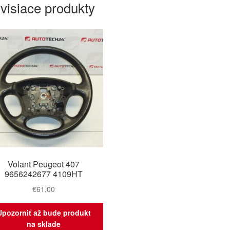
visiace produkty
Volant Peugeot 407
9656242677 4109HT
€
61,00
Upozorniť až bude produkt
na sklade