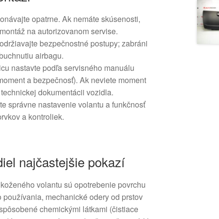
onávajte opatrne. Ak nemáte skúsenosti,
montáž na autorizovanom servise.
dodržiavajte bezpečnostné postupy; zabráni
buchnutiu airbagu.
icu nastavte podľa servisného manuálu
 moment a bezpečnosť). Ak neviete moment
v technickej dokumentácii vozidla.
te správne nastavenie volantu a funkčnosť
rvkov a kontroliek.
iel najčastejšie pokazí
y koženého volantu sú opotrebenie povrchu
 používania, mechanické odery od prstov
 spôsobené chemickými látkami (čistiace