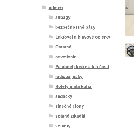
interiér
airbagy
bezpečnostné pásy
Lakťovej a hlavové opierky
Ostatné
osvetlenie
Palubnej dosky a ich časti
radiacej páky
Rolety plata kufra
sedačky
slnečné clony
spätné zrkadlá
volanty