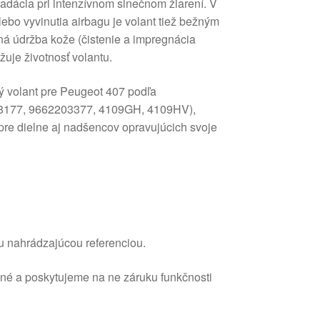
radácia pri intenzívnom slnečnom žiarení. V
ebo vyvinutia airbagu je volant tiež bežným
á údržba kože (čistenie a impregnácia
uje životnosť volantu.
ý volant pre Peugeot 407 podľa
98177, 9662203377, 4109GH, 4109HV),
a pre dielne aj nadšencov opravujúcich svoje
u nahrádzajúcou referenciou.
ané a poskytujeme na ne záruku funkčnosti