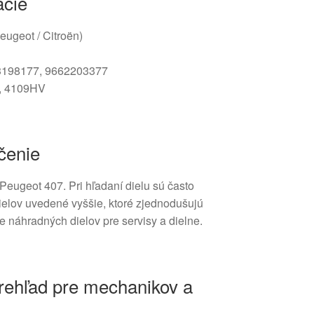
ácie
Peugeot / Citroën)
63198177, 9662203377
H, 4109HV
rčenie
 Peugeot 407. Pri hľadaní dielu sú často
dielov uvedené vyššie, ktoré zjednodušujú
 náhradných dielov pre servisy a dielne.
rehľad pre mechanikov a