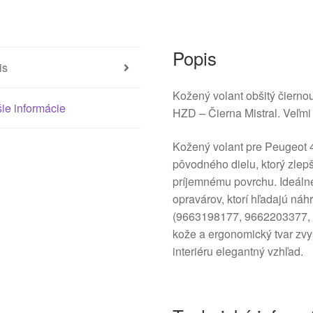
4109GH
Popis
is
Kožený volant obšitý čierno
ie informácie
HZD – Čierna Mistral. Veľmi 
Kožený volant pre Peugeot 
pôvodného dielu, ktorý zlepš
príjemnému povrchu. Ideáln
opravárov, ktorí hľadajú ná
(9663198177, 9662203377, 
kože a ergonomický tvar zvy
interiéru elegantný vzhľad.