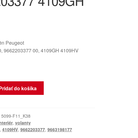
203377 4109GH
oën Peugeot
0, 9662203377 00, 4109GH 4109HV
Pridať do košíka
:
5099-F11_K38
nteriér
,
volanty
,
4109HV
,
9662203377
,
9663198177