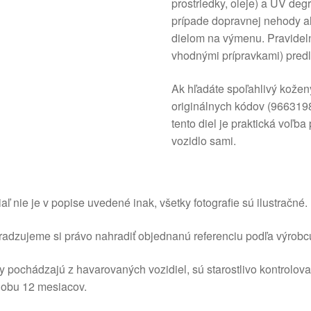
prostriedky, oleje) a UV deg
prípade dopravnej nehody al
dielom na výmenu. Pravideln
vhodnými prípravkami) predlž
Ak hľadáte spoľahlivý kožen
originálnych kódov (96631
tento diel je praktická voľb
vozidlo sami.
aľ nie je v popise uvedené inak, všetky fotografie sú ilustračné.
adzujeme si právo nahradiť objednanú referenciu podľa výrobc
y pochádzajú z havarovaných vozidiel, sú starostlivo kontrolov
dobu 12 mesiacov.