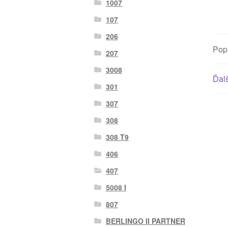
1007
107
206
Pop
207
3008
Ďalš
301
307
308
308 T9
406
407
5008 I
807
BERLINGO II PARTNER