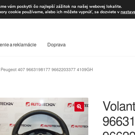
Po–Pi 09:00–16:00
23
me vám poskytli čo najlepší zážitok na našej webovej lokalite.
úbory cookie používame, alebo ich môžete vypnúť, sa dozviete v
nastav
enie a reklamácie
Doprava
oprava
Kontakt
Košík
Môj účet
O nás
Obchodné podmienky
re Peugeot 407 9663198177 9662203377 4109GH
Reklamace
Reklamačný poriadok
Volan
9663
🔍