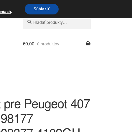
3 221 276
Súhlasiť
eniach
.
Hľadať:
Vyhľadávanie
€
0,00
0 produktov
t pre Peugeot 407
198177