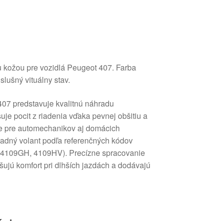
u kožou pre vozidlá Peugeot 407. Farba
slušný vituálny stav.
407 predstavuje kvalitnú náhradu
uje pocit z riadenia vďaka pevnej obšitiu a
e pre automechanikov aj domácich
hradný volant podľa referenčných kódov
4109GH, 4109HV). Precízne spracovanie
šujú komfort pri dlhších jazdách a dodávajú