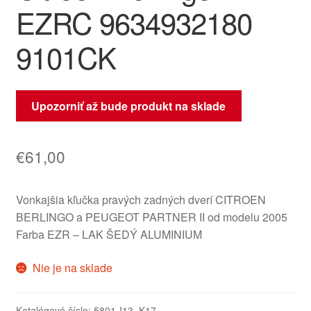
EZRC 9634932180
9101CK
Upozorniť až bude produkt na sklade
€
61,00
Vonkajšia kľučka pravých zadných dverí CITROEN
BERLINGO a PEUGEOT PARTNER II od modelu 2005
Farba EZR – LAK ŠEDÝ ALUMINIUM
Nie je na sklade
Katalógové číslo:
5801-I13_K17