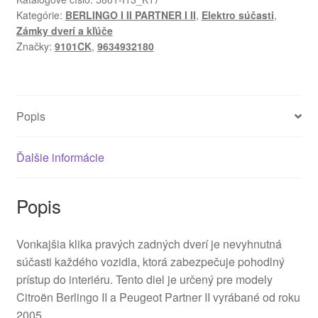
Kategórie:
BERLINGO I II PARTNER I II
,
Elektro súčasti
,
Zámky dverí a kľúče
Značky:
9101CK
,
9634932180
Popis
Ďalšie informácie
Popis
Vonkajšia klika pravých zadných dverí je nevyhnutná
súčasti každého vozidla, ktorá zabezpečuje pohodlný
prístup do interiéru. Tento diel je určený pre modely
Citroën Berlingo II a Peugeot Partner II vyrábané od roku
2005.