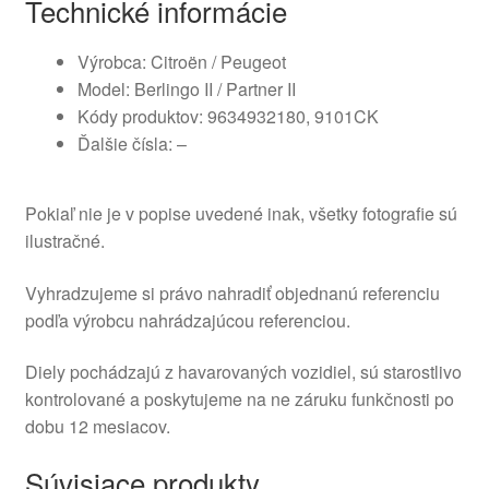
Technické informácie
Výrobca: Citroën / Peugeot
Model: Berlingo II / Partner II
Kódy produktov: 9634932180, 9101CK
Ďalšie čísla: –
Pokiaľ nie je v popise uvedené inak, všetky fotografie sú
ilustračné.
Vyhradzujeme si právo nahradiť objednanú referenciu
podľa výrobcu nahrádzajúcou referenciou.
Diely pochádzajú z havarovaných vozidiel, sú starostlivo
kontrolované a poskytujeme na ne záruku funkčnosti po
dobu 12 mesiacov.
Súvisiace produkty