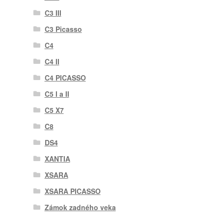
C3 III
C3 Picasso
C4
C4 II
C4 PICASSO
C5 I a II
C5 X7
C8
DS4
XANTIA
XSARA
XSARA PICASSO
Zámok zadného veka