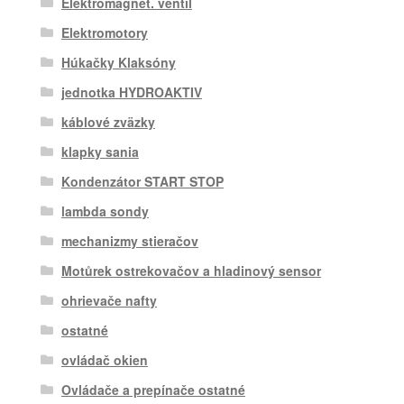
Elektromagnet. ventil
Elektromotory
Húkačky Klaksóny
jednotka HYDROAKTIV
káblové zväzky
klapky sania
Kondenzátor START STOP
lambda sondy
mechanizmy stieračov
Motůrek ostrekovačov a hladinový sensor
ohrievače nafty
ostatné
ovládač okien
Ovládače a prepínače ostatné