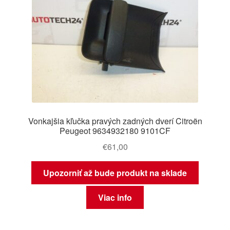
Vonkajšia kľučka pravých zadných dverí Citroën
Peugeot 9634932180 9101CF
€
61,00
Upozorniť až bude produkt na sklade
Viac info