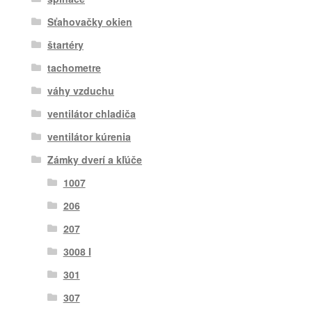
Sťahovačky okien
štartéry
tachometre
váhy vzduchu
ventilátor chladiča
ventilátor kúrenia
Zámky dverí a kľúče
1007
206
207
3008 I
301
307