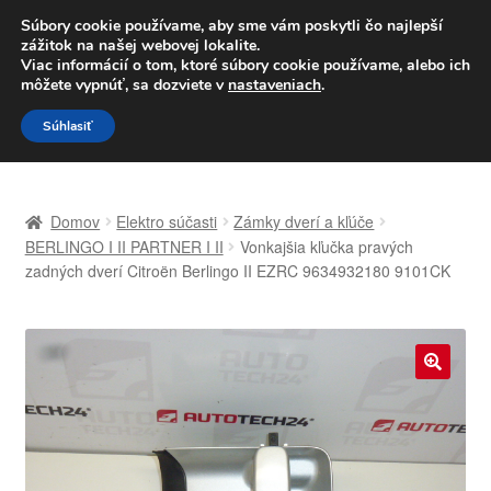
DOPRAVA od 6 EUR
Súbory cookie používame, aby sme vám poskytli čo najlepší
zážitok na našej webovej lokalite.
Po–Pi 09:00–16:00
233 221 276
Viac informácií o tom, ktoré súbory cookie používame, alebo ich
môžete vypnúť, sa dozviete v
nastaveniach
.
Preskočiť
Preskočiť
Menu
Súhlasiť
na
na
navigáciu
obsah
Domovská stránka
Domov
Elektro súčasti
Zámky dverí a kľúče
Celosvetová preprava
BERLINGO I II PARTNER I II
Vonkajšia kľučka pravých
zadných dverí Citroën Berlingo II EZRC 9634932180 9101CK
Doprava
Kontakt
🔍
Košík
Môj účet