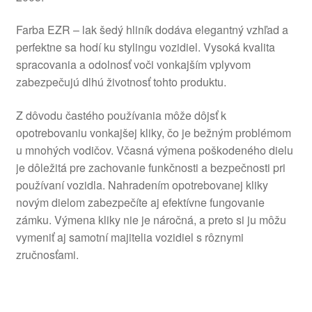
Farba EZR – lak šedý hliník dodáva elegantný vzhľad a
perfektne sa hodí ku stylingu vozidiel. Vysoká kvalita
spracovania a odolnosť voči vonkajším vplyvom
zabezpečujú dlhú životnosť tohto produktu.
Z dôvodu častého používania môže dôjsť k
opotrebovaniu vonkajšej kliky, čo je bežným problémom
u mnohých vodičov. Včasná výmena poškodeného dielu
je dôležitá pre zachovanie funkčnosti a bezpečnosti pri
používaní vozidla. Nahradením opotrebovanej kliky
novým dielom zabezpečíte aj efektívne fungovanie
zámku. Výmena kliky nie je náročná, a preto si ju môžu
vymeniť aj samotní majitelia vozidiel s rôznymi
zručnosťami.