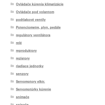
Ovládače kúrenia klimatizácie
Ovládače pod volantom
podtlakové ventily
Potenciometre, plyn. pedále
regulátory ventilátora
relé
reproduktory
rezistory
riadiace jednotky
senzory
Servomotory elktr.
Servomotůrky kúrenie
snímače
spínače