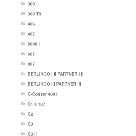
308
308 T9
406
407
5008 I
607
807
BERLINGO I II PARTNER I II
BERLINGO III PARTNER III
C-Cosser 4007
C1 a 107
C2
C3
C3 II