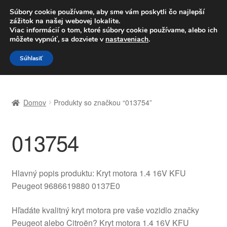
DOPRAVA od 6 EUR
Súbory cookie používame, aby sme vám poskytli čo najlepší
zážitok na našej webovej lokalite.
Po–Pi 09:00–16:00
233 221 276
Viac informácií o tom, ktoré súbory cookie používame, alebo ich
môžete vypnúť, sa dozviete v
nastaveniach
.
Preskočiť
Preskočiť
Menu
Súhlasiť
na
na
navigáciu
obsah
Domovská stránka
Domov
Produkty so značkou “013754”
Celosvetová preprava
013754
Doprava
Kontakt
Hlavný popis produktu: Kryt motora 1.4 16V KFU
Peugeot 9686619880 0137E0
Košík
Hľadáte kvalitný kryt motora pre vaše vozidlo značky
Môj účet
Peugeot alebo Citroën? Kryt motora 1.4 16V KFU