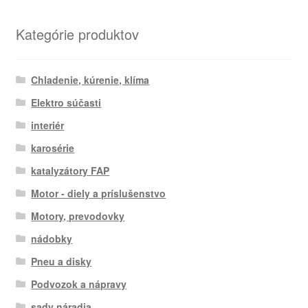
podľa
najnovších
Kategórie produktov
Chladenie, kúrenie, klíma
Elektro súčasti
interiér
karosérie
katalyzátory FAP
Motor - diely a príslušenstvo
Motory, prevodovky
nádobky
Pneu a disky
Podvozok a nápravy
sady náradia