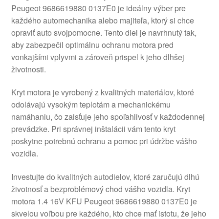
Peugeot 9686619880 0137E0 je ideálny výber pre
O nás
každého automechanika alebo majiteľa, ktorý si chce
opraviť auto svojpomocne. Tento diel je navrhnutý tak,
Obchodné podmienky
aby zabezpečil optimálnu ochranu motora pred
vonkajšími vplyvmi a zároveň prispel k jeho dlhšej
Ochrana osobních údajů
životnosti.
Kryt motora je vyrobený z kvalitných materiálov, ktoré
Platby
odolávajú vysokým teplotám a mechanickému
namáhaniu, čo zaisťuje jeho spoľahlivosť v každodennej
Pokladňa
prevádzke. Pri správnej inštalácii vám tento kryt
poskytne potrebnú ochranu a pomoc pri údržbe vášho
Reklamace
vozidla.
Reklamačný poriadok
Investujte do kvalitných autodielov, ktoré zaručujú dlhú
životnosť a bezproblémový chod vášho vozidla. Kryt
motora 1.4 16V KFU Peugeot 9686619880 0137E0 je
skvelou voľbou pre každého, kto chce mať istotu, že jeho