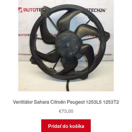
O nás
Obchodné podmienky
Ochrana osobních údajů
Platby
Pokladňa
Reklamace
Ventilátor Sahara Citroën Peugeot 1253L5 1253T2
Reklamačný poriadok
€
73,00
Pridať do košíka