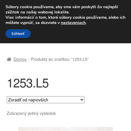
DOPRAVA od 6 EUR
Súbory cookie používame, aby sme vám poskytli čo najlepší
zážitok na našej webovej lokalite.
Po–Pi 09:00–16:00
233 221 276
Viac informácií o tom, ktoré súbory cookie používame, alebo ich
môžete vypnúť, sa dozviete v
nastaveniach
.
Preskočiť
Preskočiť
Menu
Súhlasiť
na
na
navigáciu
obsah
Domovská stránka
Domov
Produkty so značkou “1253.L5”
Celosvetová preprava
1253.L5
Doprava
Kontakt
Košík
Zobrazený jediný výsledok
Môj účet