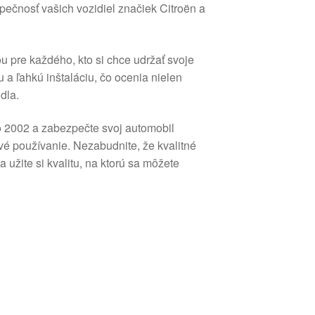
pečnosť vašich vozidiel značiek Citroën a
 pre každého, kto si chce udržať svoje
 a ľahkú inštaláciu, čo ocenia nielen
dla.
o 2002 a zabezpečte svoj automobil
é používanie. Nezabudnite, že kvalitné
 užite si kvalitu, na ktorú sa môžete