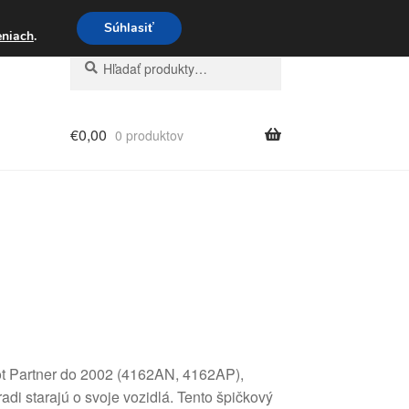
3 221 276
Súhlasiť
eniach
.
Hľadať:
Vyhľadávanie
€
0,00
0 produktov
ot Partner do 2002 (4162AN, 4162AP),
di starajú o svoje vozidlá. Tento špičkový