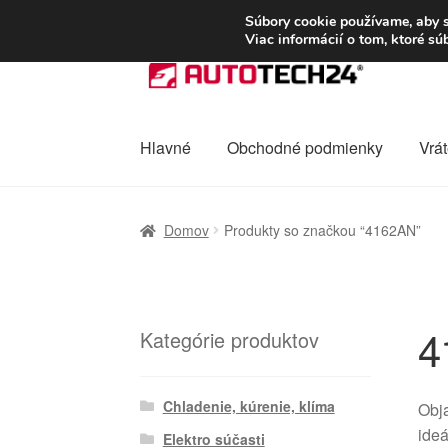
DOPRAVA od 6 EUR
Súbory cookie používame, aby s
Viac informácií o tom, ktoré s
Preskočiť
Preskočiť
na
na
navigáciu
obsah
Hlavné
Obchodné podmienky
Vrát
Domovská stránka
Celosvetová preprava
D
Domov
Produkty so značkou “4162AN”
Ochrana osobních údajů
Platby
Pokladňa
4
Kategórie produktov
Chladenie, kúrenie, klíma
Obja
ideá
Elektro súčasti