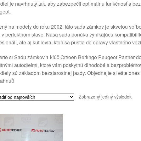
diel je navrhnutý tak, aby zabezpečil optimálnu funkčnosť a bez
geot.
ný na modely do roku 2002, táto sada zámkov je skvelou voľbou
 v perfektnom stave. Naša sada ponúka vynikajúcu kompatibilitu
esionáli, ale aj kutilovia, ktorí sa pustia do opravy vlastného vozi
rte si Sadu zámkov 1 kľúč Citroën Berlingo Peugeot Partner d
itnými autodielmi, ktoré vám poskytnú dlhodobé a bezproblémov
diely sú základom bezstarostnej jazdy. Objednajte si ešte dnes a
ahnúť!
Zobrazený jediný výsledok