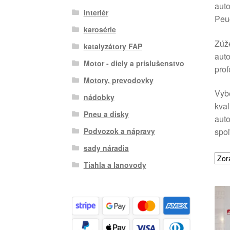
auto
interiér
Peu
karosérie
Zúže
katalyzátory FAP
auto
Motor - diely a príslušenstvo
prof
Motory, prevodovky
Vybe
nádobky
kval
Pneu a disky
auto
Podvozok a nápravy
spoľ
sady náradia
Tiahla a lanovody