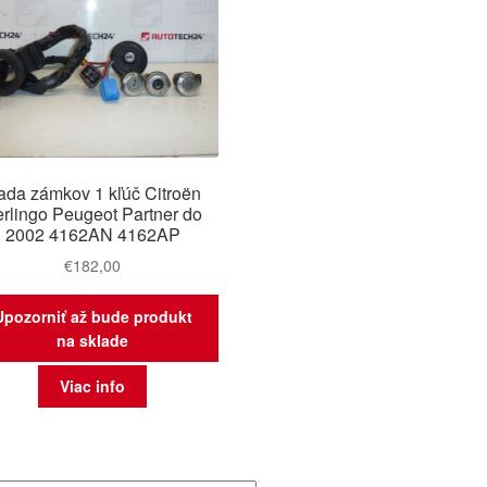
ada zámkov 1 kľúč Citroën
rlingo Peugeot Partner do
2002 4162AN 4162AP
€
182,00
Upozorniť až bude produkt
na sklade
Viac info