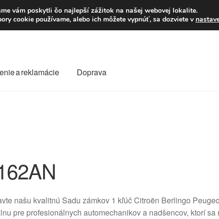
Po–Pi 09:00–16:00
23
me vám poskytli čo najlepší zážitok na našej webovej lokalite.
úbory cookie používame, alebo ich môžete vypnúť, sa dozviete v
nastav
enie a reklamácie
Doprava
oprava
Kontakt
Košík
Môj účet
O nás
Obchodné podmienky
Reklamace
Reklamačný poriadok
162AN
vte našu kvalitnú Sadu zámkov 1 kľúč Citroën Berlingo Peuge
lnu pre profesionálnych automechanikov a nadšencov, ktorí sa ra