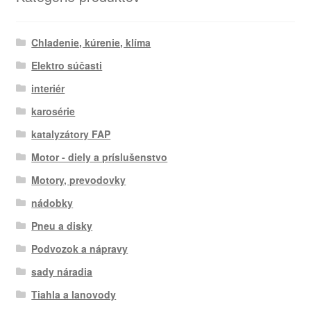
Chladenie, kúrenie, klíma
Elektro súčasti
interiér
karosérie
katalyzátory FAP
Motor - diely a príslušenstvo
Motory, prevodovky
nádobky
Pneu a disky
Podvozok a nápravy
sady náradia
Tiahla a lanovody