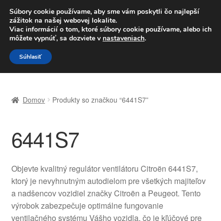
DOPRAVA od 6 EUR
Súbory cookie používame, aby sme vám poskytli čo najlepší
zážitok na našej webovej lokalite.
Po–Pi 09:00–16:00
233 221 276
Viac informácií o tom, ktoré súbory cookie používame, alebo ich
môžete vypnúť, sa dozviete v
nastaveniach
.
Preskočiť
Preskočiť
Menu
Súhlasiť
na
na
navigáciu
obsah
Domovská stránka
Domov
Produkty so značkou “6441S7”
Celosvetová preprava
6441S7
Doprava
Kontakt
Objevte kvalitný regulátor ventilátoru Citroën 6441S7,
ktorý je nevyhnutným autodielom pre všetkých majiteľov
Košík
a nadšencov vozidiel značky Citroën a Peugeot. Tento
výrobok zabezpečuje optimálne fungovanie
Môj účet
ventilačného systému Vášho vozidla, čo je kľúčové pre