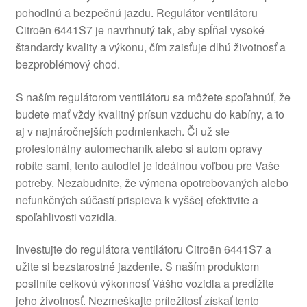
pohodlnú a bezpečnú jazdu. Regulátor ventilátoru
O nás
Citroën 6441S7 je navrhnutý tak, aby spĺňal vysoké
štandardy kvality a výkonu, čím zaisťuje dlhú životnosť a
Obchodné podmienky
bezproblémový chod.
Ochrana osobních údajů
S naším regulátorom ventilátoru sa môžete spoľahnúť, že
budete mať vždy kvalitný prísun vzduchu do kabíny, a to
aj v najnáročnejších podmienkach. Či už ste
Platby
profesionálny automechanik alebo si autom opravy
robíte sami, tento autodiel je ideálnou voľbou pre Vaše
Pokladňa
potreby. Nezabudnite, že výmena opotrebovaných alebo
nefunkčných súčastí prispieva k vyššej efektivite a
Reklamace
spoľahlivosti vozidla.
Reklamačný poriadok
Investujte do regulátora ventilátoru Citroën 6441S7 a
užite si bezstarostné jazdenie. S naším produktom
posilníte celkovú výkonnosť Vášho vozidla a predĺžite
jeho životnosť. Nezmeškajte príležitosť získať tento