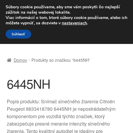
DOPRAVA od 6 EUR
Súbory cookie používame, aby sme vám poskytli čo najlepší
zážitok na našej webovej lokalite.
Po–Pi 09:00–16:00
233 221 276
Viac informácií o tom, ktoré súbory cookie používame, alebo ich
môžete vypnúť, sa dozviete v
nastaveniach
.
Preskočiť
Preskočiť
Menu
Súhlasiť
na
na
navigáciu
obsah
Domovská stránka
Domov
Produkty so značkou “6445NH”
Celosvetová preprava
6445NH
Doprava
Kontakt
Popis produktu: Snímač slnečného žiarenia Citroën
Peugeot 9833418780 6445NH je nepostrádateľným
Košík
komponentom pre vozidlá týchto značiek, ktorý
zabezpečuje presné meranie intenzity slnečného
Môj účet
žiarenia. Tento kvalitný autodiel je ideálny pre