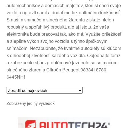
automechanikov a domácich majstrov, ktorí si chcú svoje
O nás
vozidlo opraviť sami a dodať mu tak optimálnu funkčnosť.
S naším snímačom slnečného žiarenia získate nielen
Obchodné podmienky
robustný a spoľahlivý produkt, ale aj istotu, že vaša
elektronika bude pracovať tak, ako má. Využite príležitosť
Ochrana osobních údajů
a zlepšite výkon svojho vozidla s týmto špičkovým
snímačom. Nezabudnite, že kvalitné autodiely sú kľúčom
k dlhodobej životnosti každého vozidla. Objednajte teraz
Platby
a zabezpečte si bezproblémové jazdenie so snímačom
slnečného žiarenia Citroën Peugeot 9833418780
Pokladňa
6445NH!
Reklamace
Reklamačný poriadok
Zobrazený jediný výsledok