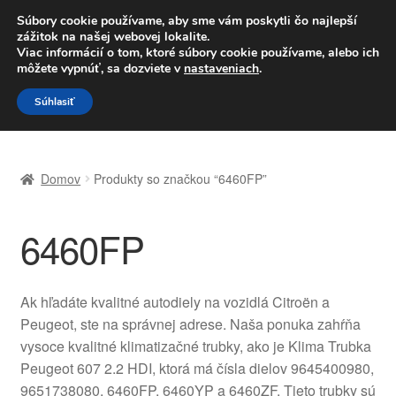
DOPRAVA od 6 EUR
Súbory cookie používame, aby sme vám poskytli čo najlepší
zážitok na našej webovej lokalite.
Po–Pi 09:00–16:00
233 221 276
Viac informácií o tom, ktoré súbory cookie používame, alebo ich
môžete vypnúť, sa dozviete v
nastaveniach
.
Preskočiť
Preskočiť
Menu
Súhlasiť
na
na
navigáciu
obsah
Domovská stránka
Domov
Produkty so značkou “6460FP”
Celosvetová preprava
6460FP
Doprava
Kontakt
Ak hľadáte kvalitné autodiely na vozidlá Citroën a
Peugeot, ste na správnej adrese. Naša ponuka zahŕňa
Košík
vysoce kvalitné klimatizačné trubky, ako je Klima Trubka
Peugeot 607 2.2 HDI, ktorá má čísla dielov 9645400980,
Môj účet
9651738080, 6460FP, 6460YP a 6460ZF. Tieto trubky sú