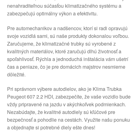
nenahraditeľnou súčasťou klimatizačného systému a
O nás
zabezpečujú optimálny výkon a efektivitu.
Obchodné podmienky
Pre automechanikov a nadšencov, ktorí si radi opravujú
svoje vozidlá sami, sú naše produkty dokonalou voľbou.
Ochrana osobních údajů
Zaručujeme, že klimatizačné trubky sú vyrobené z
kvalitných materiálov, ktoré zaručujú dlhú životnosť a
spoľahlivosť. Rýchla a jednoduchá inštalácia vám ušetrí
Platby
čas a peniaze, čo je pre domácich majstrov nesmierne
dôležité.
Pokladňa
Pri správnom výbere autodielov, ako je Klima Trubka
Reklamace
Peugeot 607 2.2 HDI, zabezpečíte, že vaše vozidlo bude
vždy pripravené na jazdu v akýchkoľvek podmienkach.
Reklamačný poriadok
Nezabúdajte, že kvalitné autodiely sú kľúčové pre
bezpečnosť a pohodlie na cestách. Využite našu ponuku
a objednajte si potrebné diely ešte dnes!