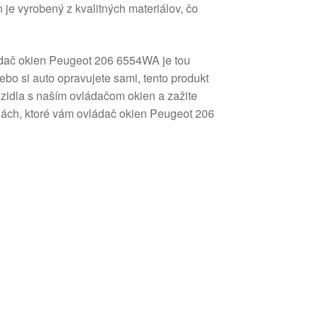
 je vyrobený z kvalitných materiálov, čo
ládač okien Peugeot 206 6554WA je tou
ebo si auto opravujete sami, tento produkt
ozidla s naším ovládačom okien a zažite
dách, ktoré vám ovládač okien Peugeot 206