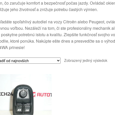
n, čo zaručuje komfort a bezpečnosť počas jazdy. Ovládač okien
lžuje jeho životnosť a znižuje potrebu častých výmien.
ľadáte spoľahlivý autodiel na vozy Citroën alebo Peugeot, ov
vnou voľbou. Nezáleží na tom, či ste profesionálny mechanik al
poskytne potrebnú istotu a kvalitu. Zlepšite funkčnosť svojho v
dlie, ktoré ponúka. Nakúpte ešte dnes a presvedčte sa o výho
4WA prinesie!
Zobrazený jediný výsledok