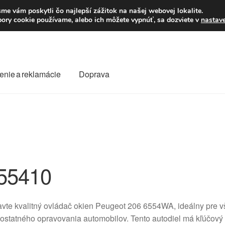
Po–Pi 09:00–16:00
23
me vám poskytli čo najlepší zážitok na našej webovej lokalite.
úbory cookie používame, alebo ich môžete vypnúť, sa dozviete v
nastav
enie a reklamácie
Doprava
oprava
Kontakt
Košík
Môj účet
O nás
Obchodné podmienky
Reklamace
Reklamačný poriadok
55410
vte kvalitný ovládač okien Peugeot 206 6554WA, ideálny pre
statného opravovania automobilov. Tento autodiel má kľúčový