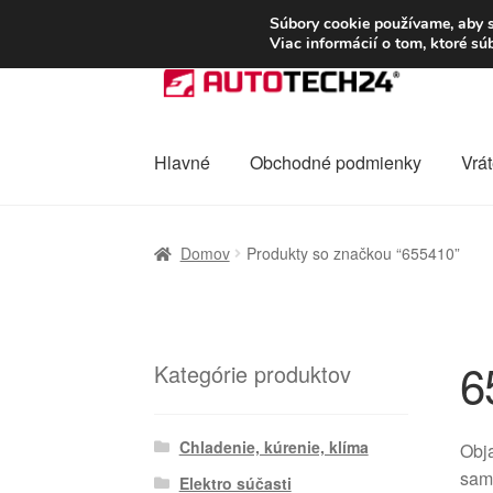
DOPRAVA od 6 EUR
Súbory cookie používame, aby s
Viac informácií o tom, ktoré s
Preskočiť
Preskočiť
na
na
navigáciu
obsah
Hlavné
Obchodné podmienky
Vrát
Domovská stránka
Celosvetová preprava
D
Domov
Produkty so značkou “655410”
Ochrana osobních údajů
Platby
Pokladňa
6
Kategórie produktov
Chladenie, kúrenie, klíma
Obja
samo
Elektro súčasti