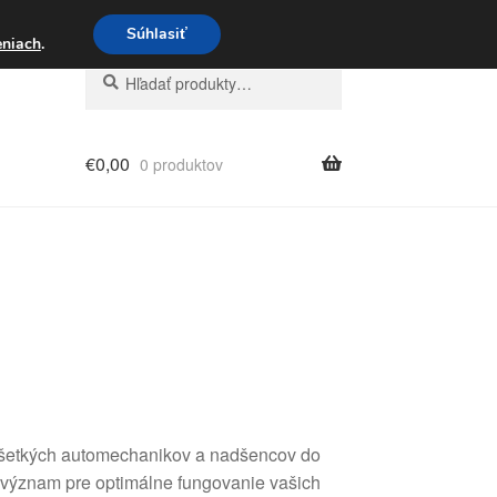
3 221 276
Súhlasiť
eniach
.
Hľadať:
Vyhľadávanie
€
0,00
0 produktov
 všetkých automechanikov a nadšencov do
 význam pre optimálne fungovanie vašich