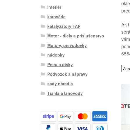
okie
interiér
pred
karosérie
Ak h
katalyzátory FAP
sprá
Motor - diely a príslušenstvo
vám 
Motory, prevodovky
poho
655
nádobky
Pneu a disky
Podvozok a nápravy
sady náradia
Tiahla a lanovody